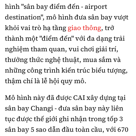
Tổng biên tập:
Nguyễn Thị Hồng Nga
hình "sân bay điểm đến - airport
Phó Tổng biên tập:
Nguyễn Sơn Tùng,
destination", mô hình đưa sân bay vượt
Nguyễn Đức Thắng, La Đức Hùng
khỏi vai trò hạ tầng
giao thông
, trở
Hotline:
Quảng cáo và Phát hành:
thành một "điểm đến" với đa dạng trải
0901 514 799
0915 057 282
nghiệm tham quan, vui chơi giải trí,
Email:
bandoc@baoxaydung.vn
thưởng thức nghệ thuật, mua sắm và
Cấm sao chép dưới mọi hình thức nếu không có sự
chấp thuận bằng văn bản.
những công trình kiến trúc biểu tượng,
thậm chí là lễ hội quy mô.
Mô hình này đã được CAI xây dựng tại
sân bay Changi - đưa sân bay này liên
Thông tin tòa
soạn
tục được thế giới ghi nhận trong tốp 3
sân bay 5 sao dẫn đầu toàn cầu, với 670