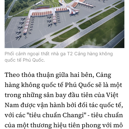
Thế giới
Gương sáng giao thông
Âm nhạc
Nhà thầu
Hậu trường sao
Sản phẩm mới
Thời sự Quốc tế
Đi ++
Mời thầu - Đấu thầu
360 độ thể thao
Tư vấn
Hồ sơ tài liệu
Du lịch
Video
Thi viết về GTVT
Thế giới giao thông
Khám phá
Thời sự
Phối cảnh ngoại thất nhà ga T2 Cảng hàng không
Thế giới xây dựng
quốc tế Phú Quốc.
Lối sống
Khám phá
Theo thỏa thuận giữa hai bên, Cảng
Ẩm thực
Camera giao thông
hàng không quốc tế Phú Quốc sẽ là một
Cơ quan chủ quản: Bộ Xây dựng
trong những sân bay đầu tiên của Việt
Câu chuyện giao thông
Giấy phép số: 03/GP-BVHTTDL, cấp ngày 1/4/2025.
Nam được vận hành bởi đối tác quốc tế,
Giải trí - Thể thao
Tòa soạn: Số 2 Nguyễn Công Hoan, phường Giảng Võ,
với các "tiêu chuẩn Changi" - tiêu chuẩn
Hà Nội.
của một thương hiệu tiên phong với mô