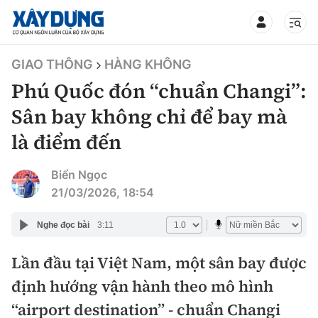
TIN BỘ XÂY DỰNG
GIAO THÔNG
HÀNG KHÔNG
Phú Quốc đón “chuẩn Changi”:
Sân bay không chỉ để bay mà
là điểm đến
CHUYÊN MỤC
Biển Ngọc
Mới nhất
21/03/2026, 18:54
Thời sự
Nghe đọc bài
3:11
Chính trị
Lần đầu tại Việt Nam, một sân bay được
Xây dựng
định hướng vận hành theo mô hình
Xã hội
Chỉ đạo điều hành
“airport destination” - chuẩn Changi
Giao thông