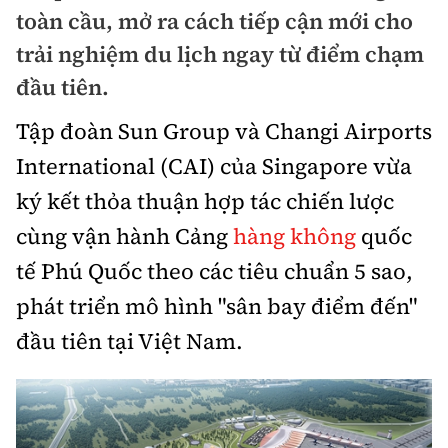
Chuyện dọc đường
toàn cầu, mở ra cách tiếp cận mới cho
Quy hoạch kiến trúc
Quản lý
Kinh tế
trải nghiệm du lịch ngay từ điểm chạm
Cải chính
Vật liệu xây dựng
đầu tiên.
Đường bộ
Thị trường
Pháp luật
Giám định chất lượng
Tập đoàn Sun Group và Changi Airports
Hàng không
Tài chính
Thanh tra
International (CAI) của Singapore vừa
An toàn giao thông
Quản lý đô thị
Đường sắt
Chứng khoán
ký kết thỏa thuận hợp tác chiến lược
An ninh hình sự
Giao thông 24h
Chất lượng sống
cùng vận hành Cảng
hàng không
quốc
Đăng kiểm
Bảo hiểm
Điều tra
ATGT địa phương
tế Phú Quốc theo các tiêu chuẩn 5 sao,
Giáo dục
Văn hóa - Giải Trí
Đường sắt tốc độ cao
Doanh nghiệp
Pháp đình
phát triển mô hình "sân bay điểm đến"
Văn hóa giao thông
Y tế
Văn hóa
Đường thủy
đầu tiên tại Việt Nam.
Thể thao
Hỏi - Đáp
Lái xe an toàn
Đời sống
Showbiz
Hàng hải
Bóng đá
Công nghệ
Chung tay vì ATGT
Lao động - Công đoàn
Điện ảnh
Đường sắt đô thị
Bình luận
Công nghệ mới