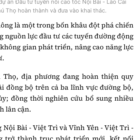
dự án Đầu tư tuyến nối cao tốc Nội Bài - Lào Cai
hú Thọ hoàn thành và đưa vào khai thác.
hông là một trong bốn khâu đột phá chiến
ng nguồn lực đầu tư các tuyến đường động
không gian phát triển, nâng cao năng lực
ư.
 Thọ, địa phương đang hoàn thiện quy
ải đồng bộ trên cả ba lĩnh vực đường bộ,
ủy; đồng thời nghiên cứu bổ sung nhiều
nh lân cận.
Nội Bài - Việt Trì và Vĩnh Yên - Việt Trì -
trở thành trục phát triển mới, kết nối