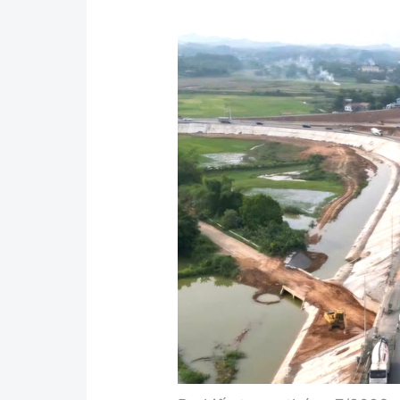
Y tế
Showbiz
Đời sống
Điện ảnh
Lao động - Công đoàn
Âm nhạc
Thế giới
Đi ++
Thời sự Quốc tế
Du lịch
Hồ sơ tài liệu
Khám phá
Thế giới giao thông
Lối sống
Thế giới xây dựng
Ẩm thực