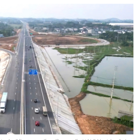
Bình luận
Sản phẩm mới
Hậu trường sao
AI
360 độ thể thao
Tư vấn
Video
Thời sự
Khám phá
Camera giao thông
Câu chuyện giao thông
Lăng kính xây dựng
Giải trí - Thể thao