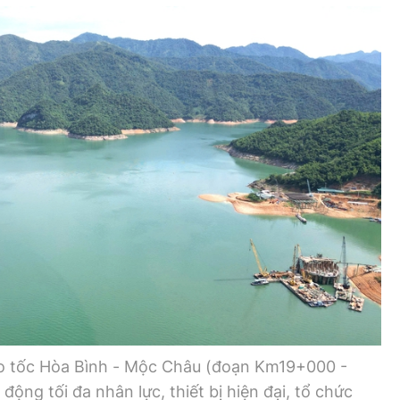
ao tốc Hòa Bình - Mộc Châu (đoạn Km19+000 -
ộng tối đa nhân lực, thiết bị hiện đại, tổ chức