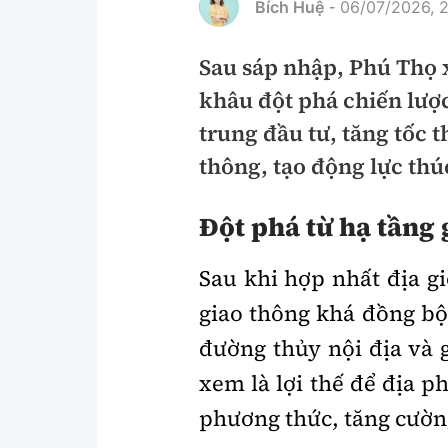
Bích Huệ
06/07/2026, 2
-
Pháp luật
An toàn giao t
Sau sáp nhập, Phú Thọ x
Thanh tra
Giao thông 24
khâu đột phá chiến lược
An ninh hình sự
ATGT địa phươ
trung đầu tư, tăng tốc 
Điều tra
Văn hóa giao t
thông, tạo động lực thúc
Pháp đình
Lái xe an toàn
Đột phá từ hạ tầng
Hỏi - Đáp
Chung tay vì A
Sau khi hợp nhất địa g
Gương sáng gi
xem thêm
giao thông khá đồng b
đường thủy nội địa và 
xem là lợi thế để địa p
Chất lượng sống
Văn hóa - Giải T
phương thức, tăng cường
Giáo dục
Văn hóa