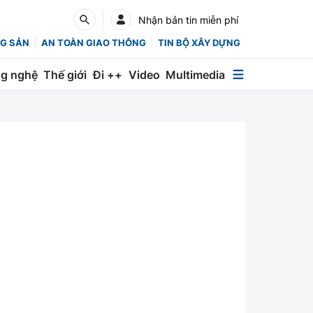
Nhận bản tin miễn phí
G SẢN
AN TOÀN GIAO THÔNG
TIN BỘ XÂY DỰNG
g nghệ
Thế giới
Đi ++
Video
Multimedia
Multimedia
Special
Emagazine
Photo
Infographic
English
Các chuyên trang