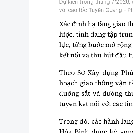
Dự kiến trong tháng 7/2026, 
với cao tốc Tuyên Quang - P
Xác định hạ tầng giao t
lược, tỉnh đang tập tru
lực, từng bước mở rộng 
kết nối và thu hút đầu t
Theo Sở Xây dựng Phú
hoạch giao thông vận t
đường sắt và đường th
tuyến kết nối với các tỉ
Trong đó, các hành lang 
Hòa Bình được kỳ vọng 