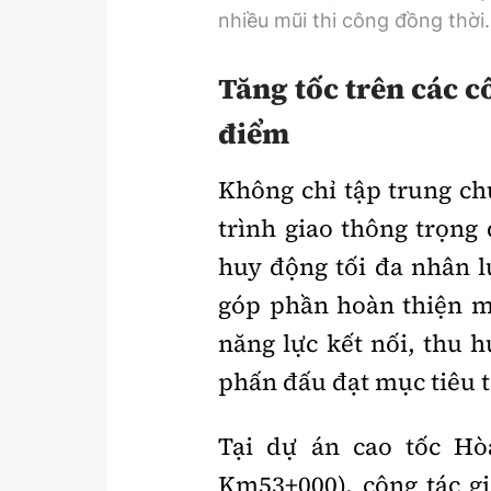
nhiều mũi thi công đồng thời.
Tăng tốc trên các 
điểm
Không chỉ tập trung ch
trình giao thông trọng
huy động tối đa nhân l
góp phần hoàn thiện mạ
năng lực kết nối, thu 
phấn đấu đạt mục tiêu 
Tại dự án cao tốc H
Km53+000), công tác g