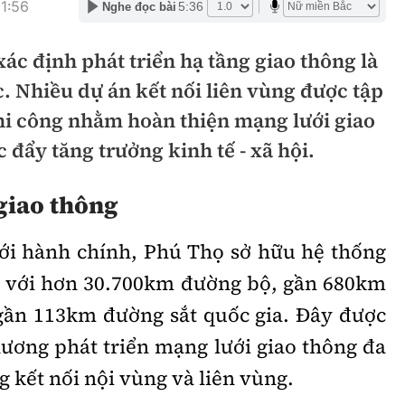
1:56
5:36
Nghe đọc bài
hông
Đường thủy
ác định phát triển hạ tầng giao thông là
h
Hàng hải
. Nhiều dự án kết nối liên vùng được tập
ng
Đường sắt đô thị
thi công nhằm hoàn thiện mạng lưới giao
hông
Nhà thầu
 đẩy tăng trưởng kinh tế - xã hội.
Mời thầu - Đấu thầu
 giao thông
TGT
Thi viết về Ngành
iới hành chính, Phú Thọ sở hữu hệ thống
ao thông
ộ với hơn 30.700km đường bộ, gần 680km
gần 113km đường sắt quốc gia. Đây được
hương phát triển mạng lưới giao thông đa
rí
Thể thao
Công nghệ
 kết nối nội vùng và liên vùng.
Bóng đá
Công nghệ mới