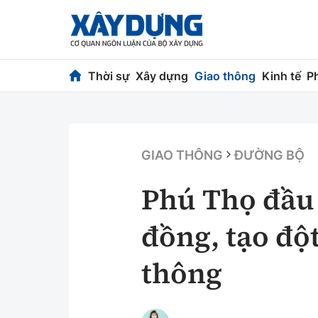
Thời sự
Xây dựng
Giao thông
Kinh tế
P
Thời sự
Xây dựng
Chính trị
Chỉ đạo điều h
GIAO THÔNG
ĐƯỜNG BỘ
Xã hội
Quy hoạch kiến
Phú Thọ đầu 
Chuyện dọc đường
Vật liệu xây dự
đồng, tạo đột
Cải chính
Giám định chất
thông
Quản lý đô thị