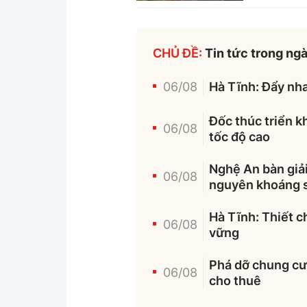
CHỦ ĐỀ:
Tin tức trong ng
06/08
Hà Tĩnh: Đẩy nha
Đốc thúc triển k
06/08
tốc độ cao
Nghệ An bàn giải
06/08
nguyên khoáng 
Hà Tĩnh: Thiết c
06/08
vững
Phá dỡ chung cư 
06/08
cho thuê