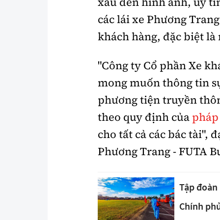
xấu đến hình ảnh, uy tí
các lái xe Phương Trang
khách hàng, đặc biệt là
"Công ty Cổ phần Xe kh
mong muốn thông tin sự 
phương tiện truyền thô
theo quy định của
pháp 
cho tất cả các bác tài",
Phương Trang - FUTA Bu
Tập đoàn
Chính ph