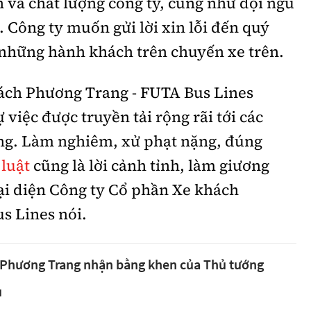
n và chất lượng công ty, cũng như đội ngũ
. Công ty muốn gửi lời xin lỗi đến quý
 những hành khách trên chuyến xe trên.
ách Phương Trang - FUTA Bus Lines
việc được truyền tải rộng rãi tới các
ng. Làm nghiêm, xử phạt nặng, đúng
luật
cũng là lời cảnh tỉnh, làm giương
 đại diện Công ty Cổ phần Xe khách
s Lines nói.
 Phương Trang nhận bằng khen của Thủ tướng
ủ