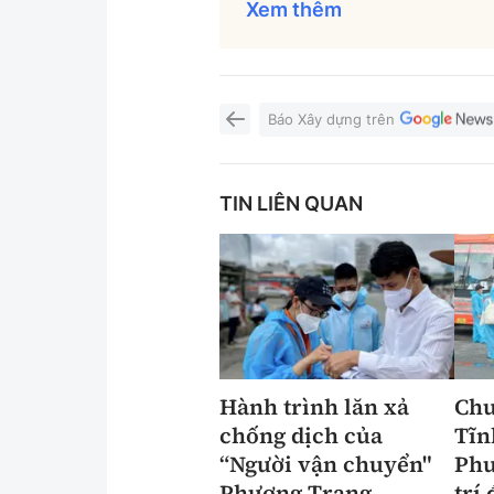
Xem thêm
Báo Xây dựng trên
TIN LIÊN QUAN
Hành trình lăn xả
Chư
chống dịch của
Tĩn
“Người vận chuyển"
Phư
Phương Trang
trí