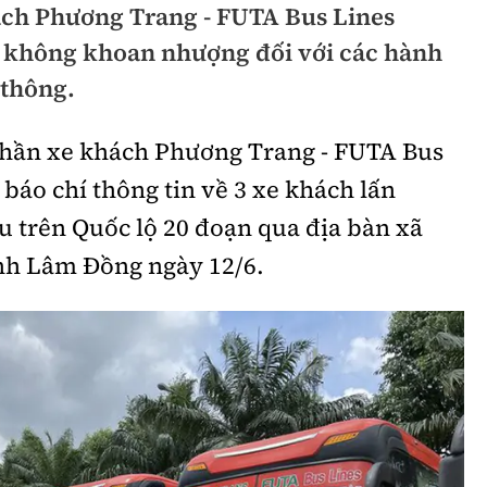
ách Phương Trang - FUTA Bus Lines
hông
Đường thủy
 không khoan nhượng đối với các hành
h
Hàng hải
 thông.
ng
Đường sắt đô thị
phần xe khách Phương Trang - FUTA Bus
hông
Nhà thầu
 báo chí thông tin về 3 xe khách lấn
Mời thầu - Đấu thầu
 trên Quốc lộ 20 đoạn qua địa bàn xã
ỉnh Lâm Đồng ngày 12/6.
TGT
Thi viết về Ngành
ao thông
rí
Thể thao
Công nghệ
Bóng đá
Công nghệ mới