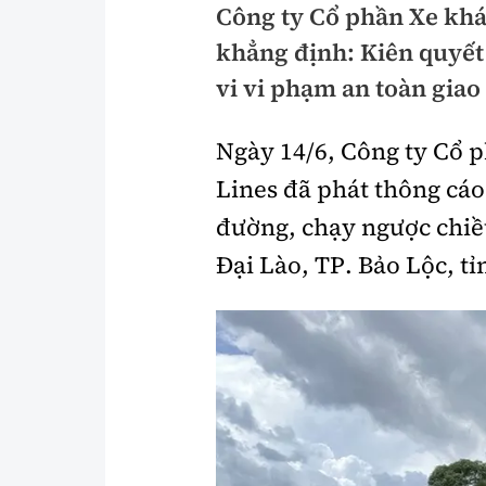
Công ty Cổ phần Xe kh
Pháp luật
An toàn giao t
khẳng định: Kiên quyết
Thanh tra
Giao thông 24
vi vi phạm an toàn giao
An ninh hình sự
ATGT địa phươ
Ngày 14/6, Công ty Cổ 
Điều tra
Văn hóa giao t
Lines đã phát thông cáo
Pháp đình
Lái xe an toàn
đường, chạy ngược chiều
Đại Lào, TP. Bảo Lộc, t
Hỏi - Đáp
Chung tay vì A
Gương sáng gi
xem thêm
Chất lượng sống
Văn hóa - Giải T
Giáo dục
Văn hóa