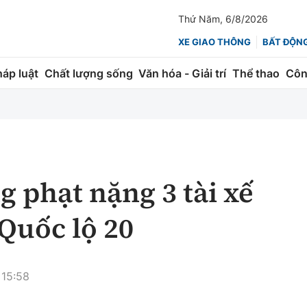
Thứ Năm, 6/8/2026
XE GIAO THÔNG
BẤT ĐỘN
háp luật
Chất lượng sống
Văn hóa - Giải trí
Thể thao
Côn
Giao thông
Kinh tế
ành
Quản lý
Thị trường
 trúc
Đường bộ
Tài chính
 phạt nặng 3 tài xế
ng
Hàng không
Chứng khoán
 Quốc lộ 20
 lượng
Đường sắt
Bảo hiểm
Đường sắt tốc độ cao
Doanh nghiệp
 15:58
Đăng kiểm
xem thêm