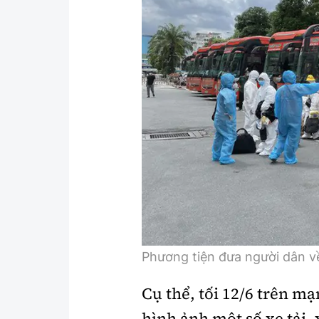
Y tế
Showbiz
Đời sống
Điện ảnh
Lao động - Công đoàn
Âm nhạc
Thế giới
Đi ++
Thời sự Quốc tế
Du lịch
Hồ sơ tài liệu
Khám phá
Thế giới giao thông
Lối sống
Thế giới xây dựng
Ẩm thực
Phương tiện đưa người dân v
Cụ thể, tối 12/6 trên mạ
hình ảnh một số xe tải, 