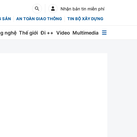
Nhận bản tin miễn phí
G SẢN
AN TOÀN GIAO THÔNG
TIN BỘ XÂY DỰNG
g nghệ
Thế giới
Đi ++
Video
Multimedia
Multimedia
Special
Emagazine
Photo
Infographic
English
Các chuyên trang