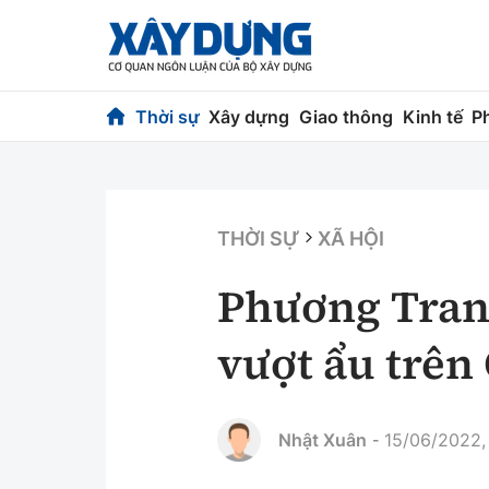
Thời sự
Xây dựng
Giao thông
Kinh tế
P
Thời sự
Xây dựng
Chính trị
Chỉ đạo điều h
THỜI SỰ
XÃ HỘI
Xã hội
Quy hoạch kiến
Phương Trang
Chuyện dọc đường
Vật liệu xây dự
vượt ẩu trên
Cải chính
Giám định chất
Quản lý đô thị
Nhật Xuân
15/06/2022,
-