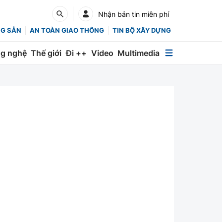
Nhận bản tin miễn phí
NG SẢN
AN TOÀN GIAO THÔNG
TIN BỘ XÂY DỰNG
g nghệ
Thế giới
Đi ++
Video
Multimedia
Multimedia
Special
Emagazine
Photo
Infographic
English
Các chuyên trang