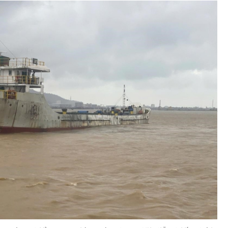
Bình luận
Sản phẩm mới
Hậu trường sao
AI
360 độ thể thao
Tư vấn
Video
Thời sự
Khám phá
Camera giao thông
Câu chuyện giao thông
Lăng kính xây dựng
Giải trí - Thể thao