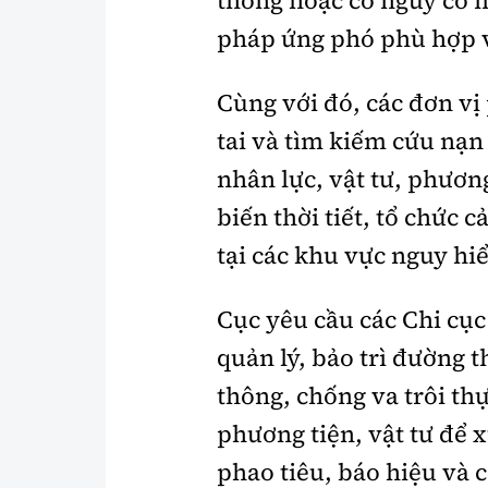
pháp ứng phó phù hợp vớ
Cùng với đó, các đơn vị
tai và tìm kiếm cứu nạn
nhân lực, vật tư, phương
biến thời tiết, tổ chức c
tại các khu vực nguy hi
Cục yêu cầu các Chi cụ
quản lý, bảo trì đường t
thông, chống va trôi th
phương tiện, vật tư để x
phao tiêu, báo hiệu và c