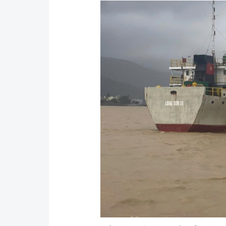
Y tế
Showbiz
Đời sống
Điện ảnh
Lao động - Công đoàn
Âm nhạc
Thế giới
Đi ++
Thời sự Quốc tế
Du lịch
Hồ sơ tài liệu
Khám phá
Thế giới giao thông
Lối sống
Thế giới xây dựng
Ẩm thực