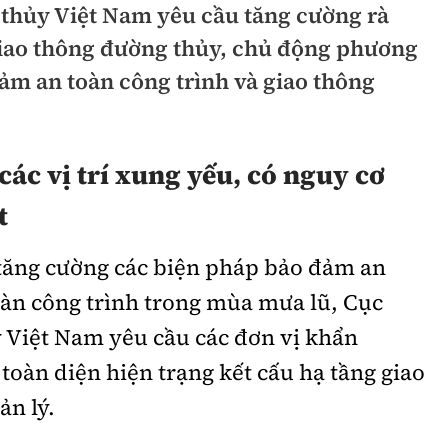
thủy Việt Nam yêu cầu tăng cường rà
hông
Đường thủy
 giao thông đường thủy, chủ động phương
h
Hàng hải
m an toàn công trình và giao thông
ng
Đường sắt đô thị
hông
Nhà thầu
các vị trí xung yếu, có nguy cơ
Mời thầu - Đấu thầu
t
TGT
Thi viết về Ngành
tăng cường các biện pháp bảo đảm an
ao thông
oàn công trình trong mùa mưa lũ, Cục
 Việt Nam yêu cầu các đơn vị khẩn
 toàn diện hiện trạng kết cấu hạ tầng giao
rí
Thể thao
Công nghệ
ản lý.
Bóng đá
Công nghệ mới