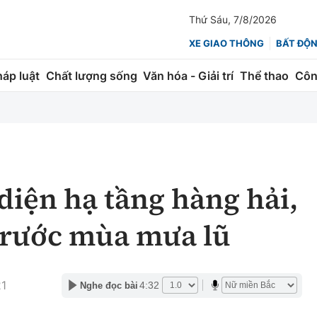
Thứ Sáu, 7/8/2026
XE GIAO THÔNG
BẤT ĐỘ
háp luật
Chất lượng sống
Văn hóa - Giải trí
Thể thao
Côn
Giao thông
Kinh tế
ành
Quản lý
Thị trường
 trúc
Đường bộ
Tài chính
diện hạ tầng hàng hải,
ng
Hàng không
Chứng khoán
trước mùa mưa lũ
 lượng
Đường sắt
Bảo hiểm
Đường sắt tốc độ cao
Doanh nghiệp
21
4:32
Nghe đọc bài
Đăng kiểm
xem thêm