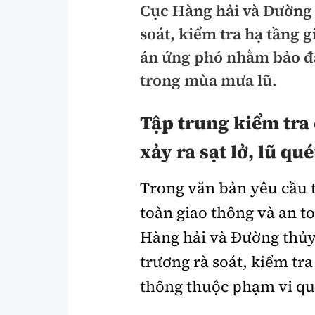
Cục Hàng hải và Đường 
Pháp luật
An toàn giao t
soát, kiểm tra hạ tầng
Thanh tra
Giao thông 24
án ứng phó nhằm bảo đả
An ninh hình sự
trong mùa mưa lũ.
ATGT địa phươ
Điều tra
Văn hóa giao t
Tập trung kiểm tra 
Pháp đình
Lái xe an toàn
xảy ra sạt lở, lũ qué
Hỏi - Đáp
Chung tay vì A
Trong văn bản yêu cầu 
Gương sáng gi
xem thêm
toàn giao thông và an t
Hàng hải và Đường thủy
trương rà soát, kiểm tra
Chất lượng sống
Văn hóa - Giải T
thông thuộc phạm vi qu
Giáo dục
Văn hóa