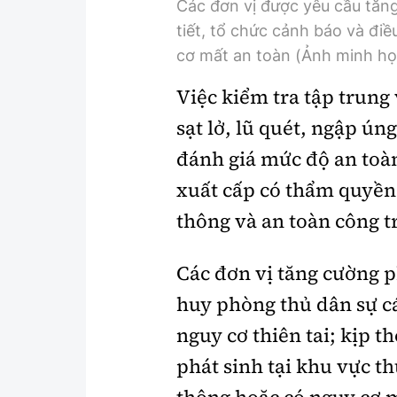
Các đơn vị được yêu cầu tăng cu
tiết, tổ chức cảnh báo và điê
cơ mất an toàn (Ảnh minh họ
Việc kiểm tra tập trung 
sạt lở, lũ quét, ngập ú
đánh giá mức độ an toàn
xuất cấp có thẩm quyền 
thông và an toàn công t
Các đơn vị tăng cường p
huy phòng thủ dân sự cá
nguy cơ thiên tai; kịp th
phát sinh tại khu vực th
thông hoặc có nguy cơ m