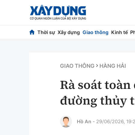
Thời sự
Xây dựng
Giao thông
Kinh tế
P
Thời sự
Xây dựng
Chính trị
Chỉ đạo điều h
GIAO THÔNG
HÀNG HẢI
Xã hội
Quy hoạch kiến
Rà soát toàn 
Chuyện dọc đường
Vật liệu xây dự
đường thủy 
Cải chính
Giám định chất
Quản lý đô thị
Hồ An
29/06/2026, 19:
-