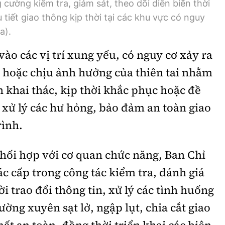
̛ờng kiểm tra, giám sát, theo dõi diễn biến thời
̀u tiết giao thông kịp thời tại các khu vực có nguy
a).
vào các vị trí xung yếu, có nguy cơ xảy ra
ng hoặc chịu ảnh hưởng của thiên tai nhằm
 khai thác, kịp thời khắc phục hoặc đề
xử lý các hư hỏng, bảo đảm an toàn giao
rình.
hối hợp với cơ quan chức năng, Ban Chỉ
c cấp trong công tác kiểm tra, đánh giá
ời trao đổi thông tin, xử lý các tình huống
ường xuyên sạt lở, ngập lụt, chia cắt giao
ất an toàn, đồng thời triển khai các biện