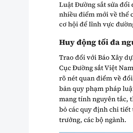
Luật Đường sắt sửa đổi 
Pháp luật
An toàn giao t
nhiều điểm mới về thể 
Thanh tra
Giao thông 24
cơ hội để lĩnh vực đường
An ninh hình sự
ATGT địa phươ
Huy động tối đa ng
Điều tra
Văn hóa giao t
Trao đổi với Báo Xây d
Pháp đình
Lái xe an toàn
Cục Đường sắt Việt Nam 
Hỏi - Đáp
Chung tay vì A
rõ nét quan điểm về đổi
Gương sáng gi
bản quy phạm pháp luật
xem thêm
mang tính nguyên tắc, 
bỏ các quy định chi tiế
Chất lượng sống
Văn hóa - Giải T
trưởng, các bộ ngành.
Giáo dục
Văn hóa