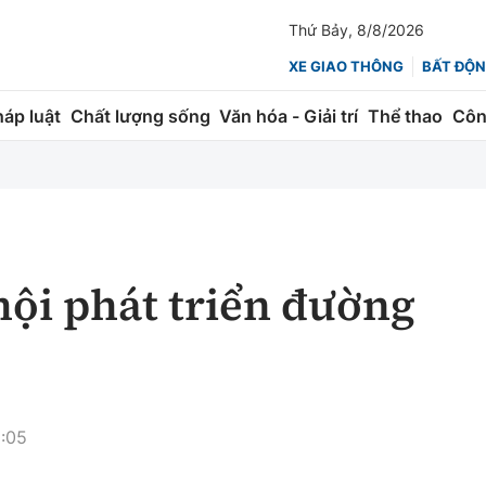
Thứ Bảy, 8/8/2026
XE GIAO THÔNG
BẤT ĐỘN
háp luật
Chất lượng sống
Văn hóa - Giải trí
Thể thao
Côn
Giao thông
Kinh tế
ành
Quản lý
Thị trường
 trúc
Đường bộ
Tài chính
ội phát triển đường
ng
Hàng không
Chứng khoán
 lượng
Đường sắt
Bảo hiểm
Đường sắt tốc độ cao
Doanh nghiệp
:05
Đăng kiểm
xem thêm