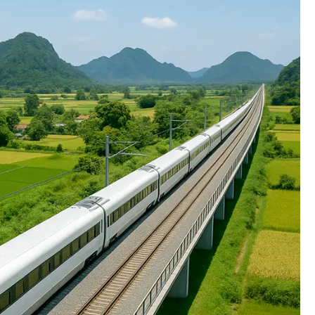
Bình luận
Sản phẩm mới
Hậu trường sao
AI
360 độ thể thao
Tư vấn
Video
Thời sự
Khám phá
Camera giao thông
Câu chuyện giao thông
Lăng kính xây dựng
Giải trí - Thể thao