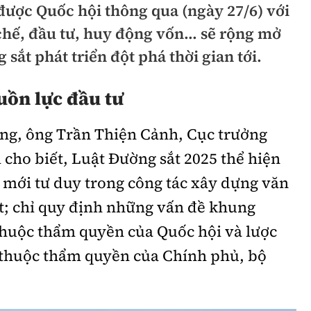
được Quốc hội thông qua (ngày 27/6) với
hông
Đường thủy
chế, đầu tư, huy động vốn… sẽ rộng mở
h
Hàng hải
 sắt phát triển đột phá thời gian tới.
ng
Đường sắt đô thị
uồn lực đầu tư
hông
Nhà thầu
ựng, ông Trần Thiện Cảnh, Cục trưởng
Mời thầu - Đấu thầu
cho biết, Luật Đường sắt 2025 thể hiện
TGT
Thi viết về Ngành
 mới tư duy trong công tác xây dựng văn
ao thông
; chỉ quy định những vấn đề khung
thuộc thẩm quyền của Quốc hội và lược
t thuộc thẩm quyền của Chính phủ, bộ
rí
Thể thao
Công nghệ
Bóng đá
Công nghệ mới