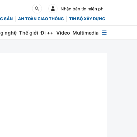
Nhận bản tin miễn phí
G SẢN
AN TOÀN GIAO THÔNG
TIN BỘ XÂY DỰNG
g nghệ
Thế giới
Đi ++
Video
Multimedia
Multimedia
Special
Emagazine
Photo
Infographic
English
Các chuyên trang