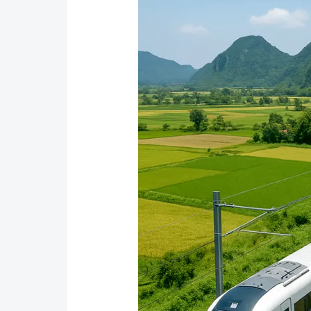
Y tế
Showbiz
Đời sống
Điện ảnh
Lao động - Công đoàn
Âm nhạc
Thế giới
Đi ++
Thời sự Quốc tế
Du lịch
Hồ sơ tài liệu
Khám phá
Thế giới giao thông
Lối sống
Thế giới xây dựng
Ẩm thực