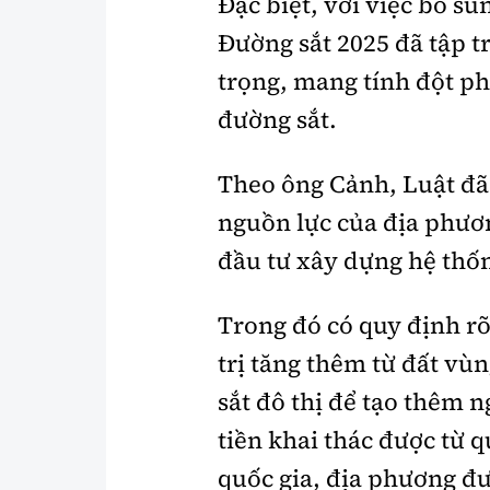
Đặc biệt, với việc bổ s
Đường sắt 2025 đã tập 
trọng, mang tính đột ph
đường sắt.
Theo ông Cảnh, Luật đã
nguồn lực của địa phươ
đầu tư xây dựng hệ thố
Trong đó có quy định rõ 
trị tăng thêm từ đất vù
sắt đô thị để tạo thêm n
tiền khai thác được từ 
quốc gia, địa phương đư