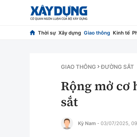
Thời sự
Xây dựng
Giao thông
Kinh tế
P
Thời sự
Xây dựng
Chính trị
Chỉ đạo điều h
GIAO THÔNG
ĐƯỜNG SẮT
Xã hội
Quy hoạch kiến
Rộng mở cơ h
Chuyện dọc đường
Vật liệu xây dự
sắt
Cải chính
Giám định chất
Quản lý đô thị
Kỳ Nam
03/07/2025, 09
-