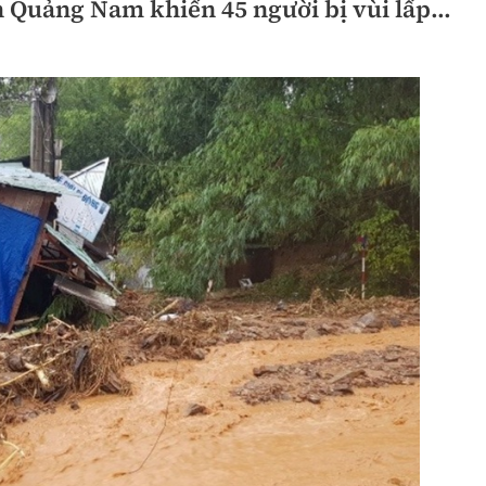
 Quảng Nam khiến 45 người bị vùi lấp...
Bình luận
Sản phẩm mới
Hậu trường sao
AI
360 độ thể thao
Tư vấn
Video
Thời sự
Khám phá
Camera giao thông
Câu chuyện giao thông
Lăng kính xây dựng
Giải trí - Thể thao