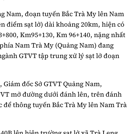
g Nam, đoạn tuyến Bắc Trà My lên Nam
n điểm sạt lở) dài khoảng 20km, hiện có
93+800, Km95+130, Km 96+140, nặng nhất
n phía Nam Trà My (Quảng Nam) đang
ngành GTVT tập trung xử lý sạt lở đoạn
, Giám đốc Sở GTVT Quảng Nam,
T mở đường dưới đánh lên, trên đánh
ực để thông tuyến Bắc Trà My lên Nam Trà
0B lên hiện trường sạt lở xã Trà Leng