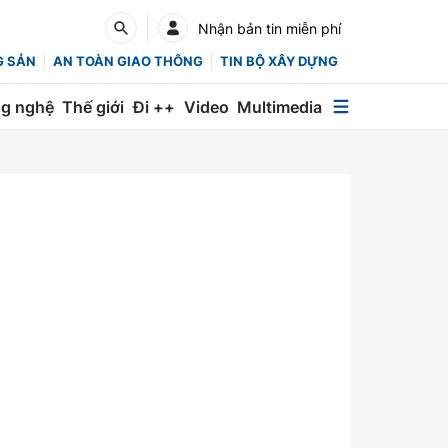
Nhận bản tin miễn phí
G SẢN
AN TOÀN GIAO THÔNG
TIN BỘ XÂY DỰNG
g nghệ
Thế giới
Đi ++
Video
Multimedia
Multimedia
Special
Emagazine
Photo
Infographic
English
Các chuyên trang