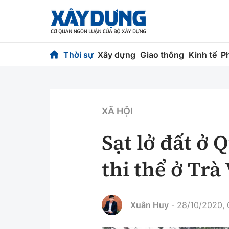
Thời sự
Xây dựng
Giao thông
Kinh tế
P
Thời sự
Xây dựng
Chính trị
Chỉ đạo điều h
XÃ HỘI
Xã hội
Quy hoạch kiến
Sạt lở đất ở
Chuyện dọc đường
Vật liệu xây dự
thi thể ở Trà
Cải chính
Giám định chất
Quản lý đô thị
Xuân Huy
28/10/2020, 
-