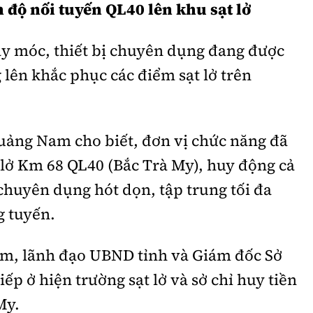
n độ nối tuyến QL40 lên khu sạt lở
áy móc, thiết bị chuyên dụng đang được
lên khắc phục các điểm sạt lở trên
uảng Nam cho biết, đơn vị chức năng đã
 lở Km 68 QL40 (Bắc Trà My), huy động cả
chuyên dụng hót dọn, tập trung tối đa
g tuyến.
am, lãnh đạo UBND tỉnh và Giám đốc Sở
p ở hiện trường sạt lở và sở chỉ huy tiền
My.