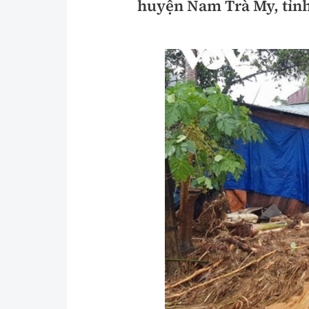
huyện Nam Trà My, tỉnh
Y tế
Showbiz
Đời sống
Điện ảnh
Lao động - Công đoàn
Âm nhạc
Thế giới
Đi ++
Thời sự Quốc tế
Du lịch
Hồ sơ tài liệu
Khám phá
Thế giới giao thông
Lối sống
Thế giới xây dựng
Ẩm thực