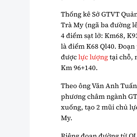
Thống kê Sở GTVT Quản
Trà My (ngã ba đường lê
4 điểm sạt lở: Km68, K
là điểm K68 Ql40. Đoạ
được
lực lượng
tại chỗ, 
Km 96+140.
Theo ông Văn Anh Tuấn
phương châm ngành GTV
xuống, tạo 2 mũi chủ l
My.
Riêng đoạn đường từ QL4