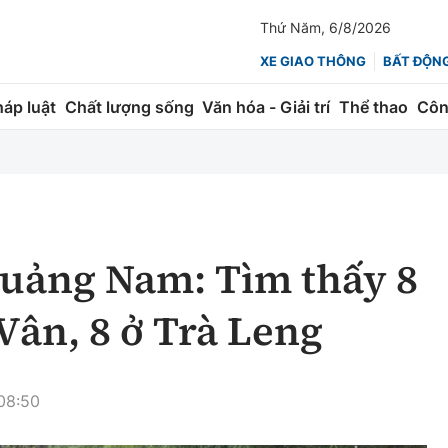
Thứ Năm, 6/8/2026
XE GIAO THÔNG
BẤT ĐỘN
háp luật
Chất lượng sống
Văn hóa - Giải trí
Thể thao
Côn
Giao thông
Kinh tế
ành
Quản lý
Thị trường
 trúc
Đường bộ
Tài chính
 Quảng Nam: Tìm thấy 8
ng
Hàng không
Chứng khoán
 Vân, 8 ở Trà Leng
 lượng
Đường sắt
Bảo hiểm
Đường sắt tốc độ cao
Doanh nghiệp
08:50
Đăng kiểm
xem thêm