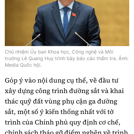
Chủ nhiệm Ủy ban Khoa học, Công nghệ và Môi
trường Lê Quang Huy trình bày báo cáo thẩm tra. Ảnh:
Media Quốc hội.
Góp ý vào nội dung cụ thể, về đầu tư
xây dựng công trình đường sắt và khai
thác quỹ đất vùng phụ cận ga đường
sắt, một số ý kiến thống nhất với tờ
trình của Chính phủ quy định cơ chế,
chính sách tháo gỡ điểm nghẽn về trình