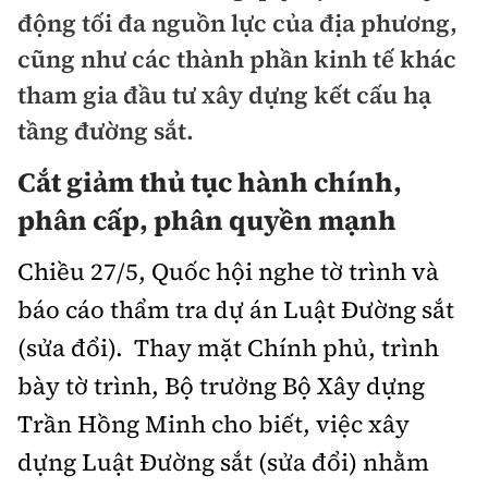
Chuyện dọc đường
động tối đa nguồn lực của địa phương,
Quy hoạch kiến trúc
Quản lý
Kinh tế
cũng như các thành phần kinh tế khác
Cải chính
Vật liệu xây dựng
tham gia đầu tư xây dựng kết cấu hạ
Đường bộ
Thị trường
Pháp luật
tầng đường sắt.
Giám định chất lượng
Hàng không
Tài chính
Thanh tra
Cắt giảm thủ tục hành chính,
An toàn giao thông
Quản lý đô thị
Đường sắt
Chứng khoán
phân cấp, phân quyền mạnh
An ninh hình sự
Giao thông 24h
Chất lượng sống
Đăng kiểm
Bảo hiểm
Chiều 27/5, Quốc hội nghe tờ trình và
Điều tra
ATGT địa phương
Giáo dục
báo cáo thẩm tra dự án Luật Đường sắt
Văn hóa - Giải Trí
Đường sắt tốc độ cao
Doanh nghiệp
Pháp đình
Văn hóa giao thông
(sửa đổi). Thay mặt Chính phủ, trình
Y tế
Văn hóa
Đường thủy
Thể thao
bày tờ trình, Bộ trưởng Bộ Xây dựng
Hỏi - Đáp
Lái xe an toàn
Đời sống
Showbiz
Hàng hải
Trần Hồng Minh cho biết, việc xây
Bóng đá
Công nghệ
Chung tay vì ATGT
Lao động - Công đoàn
dựng Luật Đường sắt (sửa đổi) nhằm
Điện ảnh
Đường sắt đô thị
Bình luận
Công nghệ mới