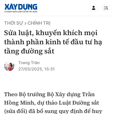
TIN BỘ XÂY DỰNG
THỜI SỰ
CHÍNH TRỊ
Sửa luật, khuyến khích mọi
thành phần kinh tế đầu tư hạ
tầng đường sắt
CHUYÊN MỤC
Trang Trần
Mới nhất
27/05/2025, 15:31
Thời sự
Chính trị
Theo Bộ trưởng Bộ Xây dựng Trần
Xây dựng
Hồng Minh, dự thảo Luật Đường sắt
Xã hội
Chỉ đạo điều hành
(sửa đổi) đã bổ sung quy định để huy
Giao thông