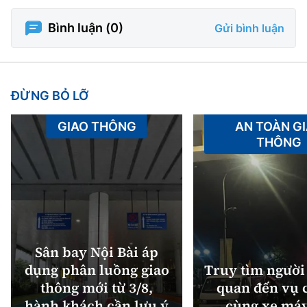
Bình luận (
0
)
Gửi bình luận
ĐỪNG BỎ LỠ
GIAO THÔNG
AN TOÀN G
THÔNG
Sân bay Nội Bài áp
dụng phân luồng giao
Truy tìm người 
thông mới từ 3/8,
quan đến vụ c
hành khách cần lưu ý
cùng xe máy