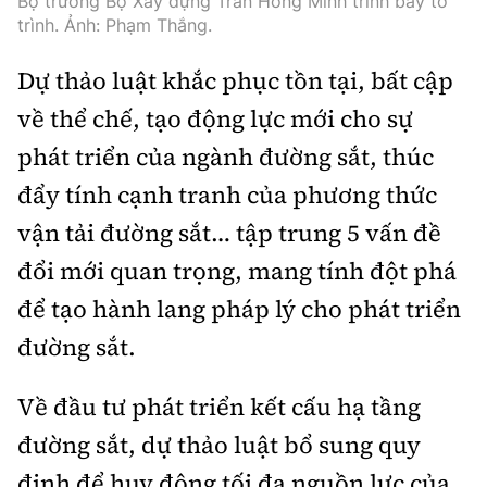
Bộ trưởng Bộ Xây dựng Trần Hồng Minh trình bày tờ
Tổng biên tập:
Nguyễn Thị Hồng Nga
trình. Ảnh: Phạm Thắng.
Phó Tổng biên tập:
Nguyễn Sơn Tùng,
Dự thảo luật khắc phục tồn tại, bất cập
Nguyễn Đức Thắng, La Đức Hùng
về thể chế, tạo động lực mới cho sự
Hotline:
Quảng cáo và Phát hành:
0901 514 799
0915 057 282
phát triển của ngành đường sắt, thúc
Email:
bandoc@baoxaydung.vn
đẩy tính cạnh tranh của phương thức
Cấm sao chép dưới mọi hình thức nếu không có sự
vận tải đường sắt… tập trung 5 vấn đề
chấp thuận bằng văn bản.
đổi mới quan trọng, mang tính đột phá
để tạo hành lang pháp lý cho phát triển
đường sắt.
Thông tin tòa
Về đầu tư phát triển kết cấu hạ tầng
soạn
đường sắt, dự thảo luật bổ sung quy
định để huy động tối đa nguồn lực của