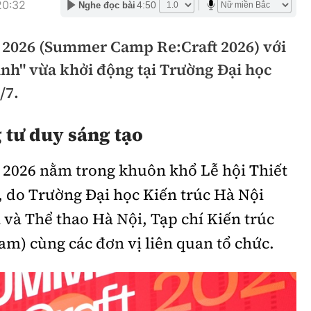
20:32
4:50
Nghe đọc bài
hông
Đường thủy
 2026 (Summer Camp Re:Craft 2026) với
h
Hàng hải
inh" vừa khởi động tại Trường Đại học
ng
Đường sắt đô thị
/7.
hông
Nhà thầu
 tư duy sáng tạo
Mời thầu - Đấu thầu
26 nằm trong khuôn khổ Lễ hội Thiết
TGT
Thi viết về Ngành
026, do Trường Đại học Kiến trúc Hà Nội
ao thông
 và Thể thao Hà Nội, Tạp chí Kiến trúc
Nam) cùng các đơn vị liên quan tổ chức.
rí
Thể thao
Công nghệ
Bóng đá
Công nghệ mới