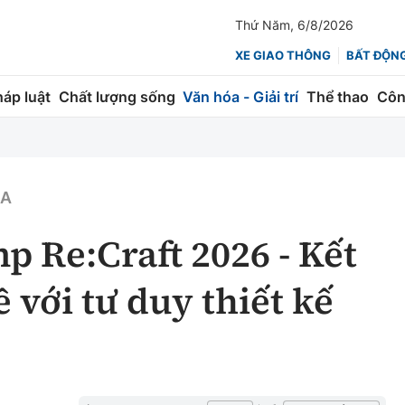
Thứ Năm, 6/8/2026
XE GIAO THÔNG
BẤT ĐỘN
háp luật
Chất lượng sống
Văn hóa - Giải trí
Thể thao
Côn
Giao thông
Kinh tế
ành
Quản lý
Thị trường
ÓA
 trúc
Đường bộ
Tài chính
 Re:Craft 2026 - Kết
ng
Hàng không
Chứng khoán
 với tư duy thiết kế
 lượng
Đường sắt
Bảo hiểm
Đường sắt tốc độ cao
Doanh nghiệp
Đăng kiểm
xem thêm