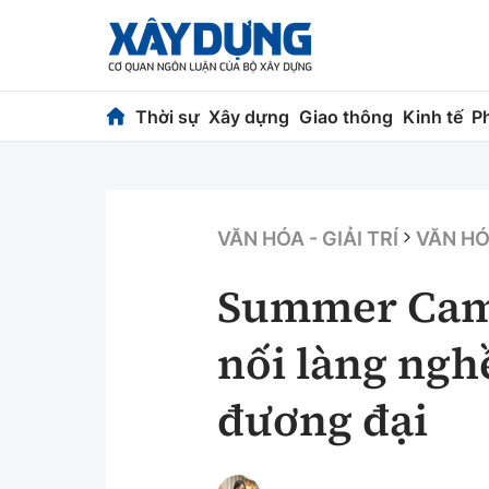
Thời sự
Xây dựng
Giao thông
Kinh tế
P
Thời sự
Xây dựng
Chính trị
Chỉ đạo điều h
VĂN HÓA - GIẢI TRÍ
VĂN H
Xã hội
Quy hoạch kiến
Summer Camp
Chuyện dọc đường
Vật liệu xây dự
nối làng nghề
Cải chính
Giám định chất
đương đại
Quản lý đô thị