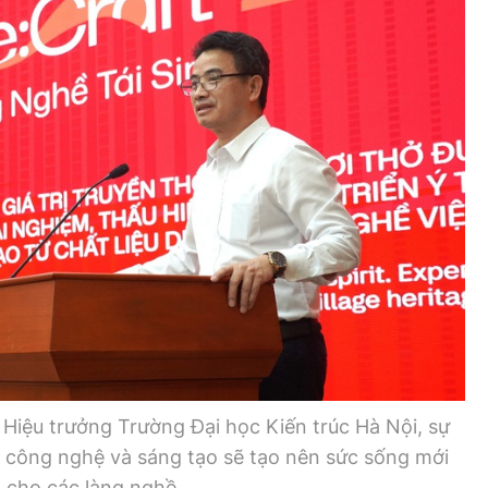
Bình luận
Sản phẩm mới
Hậu trường sao
AI
360 độ thể thao
Tư vấn
Video
Thời sự
Khám phá
Camera giao thông
Câu chuyện giao thông
Lăng kính xây dựng
iệu trưởng Trường Đại học Kiến trúc Hà Nội, sự
Giải trí - Thể thao
kế, công nghệ và sáng tạo sẽ tạo nên sức sống mới
cho các làng nghề.