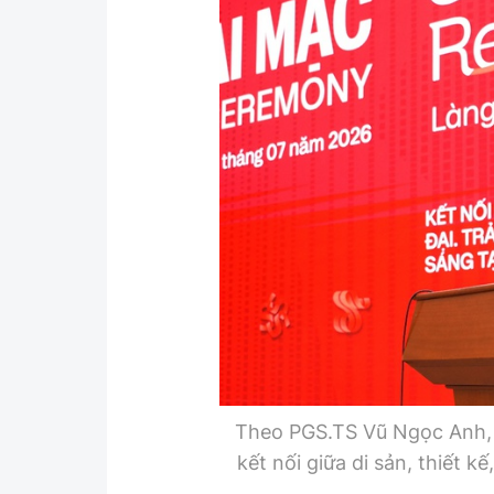
Y tế
Showbiz
Đời sống
Điện ảnh
Lao động - Công đoàn
Âm nhạc
Thế giới
Đi ++
Thời sự Quốc tế
Du lịch
Hồ sơ tài liệu
Khám phá
Thế giới giao thông
Lối sống
Thế giới xây dựng
Ẩm thực
Theo PGS.TS Vũ Ngọc Anh, H
kết nối giữa di sản, thiết 