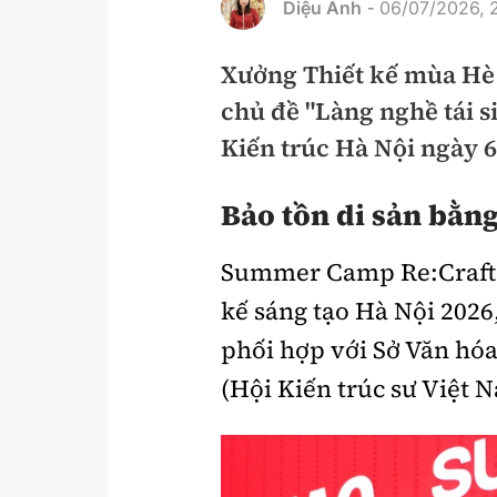
Diệu Anh
06/07/2026, 
-
Pháp luật
An toàn giao t
Xưởng Thiết kế mùa Hè
Thanh tra
Giao thông 24
chủ đề "Làng nghề tái s
An ninh hình sự
ATGT địa phươ
Kiến trúc Hà Nội ngày 6
Điều tra
Văn hóa giao t
Bảo tồn di sản bằng
Pháp đình
Lái xe an toàn
Summer Camp Re:Craft 20
Hỏi - Đáp
Chung tay vì A
kế sáng tạo Hà Nội 2
Gương sáng gi
xem thêm
phối hợp với Sở Văn hóa
(Hội Kiến trúc sư Việt 
Chất lượng sống
Văn hóa - Giải T
Giáo dục
Văn hóa