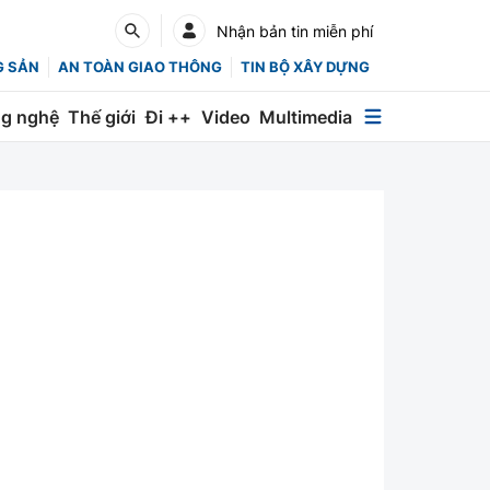
Nhận bản tin miễn phí
G SẢN
AN TOÀN GIAO THÔNG
TIN BỘ XÂY DỰNG
g nghệ
Thế giới
Đi ++
Video
Multimedia
Multimedia
Special
Emagazine
Photo
Infographic
English
Các chuyên trang