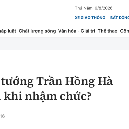
Thứ Năm, 6/8/2026
XE GIAO THÔNG
BẤT ĐỘN
háp luật
Chất lượng sống
Văn hóa - Giải trí
Thể thao
Côn
Giao thông
Kinh tế
ành
Quản lý
Thị trường
 trúc
Đường bộ
Tài chính
 tướng Trần Hồng Hà
ng
Hàng không
Chứng khoán
au khi nhậm chức?
 lượng
Đường sắt
Bảo hiểm
Đường sắt tốc độ cao
Doanh nghiệp
:16
Đăng kiểm
xem thêm