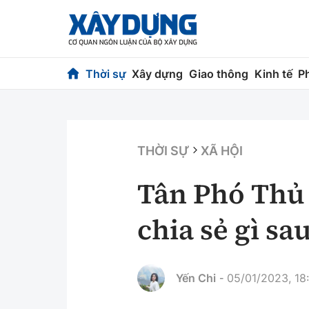
Thời sự
Xây dựng
Giao thông
Kinh tế
P
Thời sự
Xây dựng
Chính trị
Chỉ đạo điều h
THỜI SỰ
XÃ HỘI
Xã hội
Quy hoạch kiến
Tân Phó Thủ
Chuyện dọc đường
Vật liệu xây dự
chia sẻ gì s
Cải chính
Giám định chất
Quản lý đô thị
Yến Chi
05/01/2023, 18
-