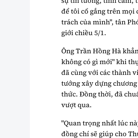
sự tin tưởng, tình cảm, 
để tôi cố gắng trên mọi
trách của mình", tân P
giới chiều 5/1.
Ông Trần Hồng Hà khẳng
không có gì mới" khi thự
đã cùng với các thành v
tướng xây dựng chương t
thức. Đồng thời, đã chu
vượt qua.
"Quan trọng nhất lúc này
đồng chí sẽ giúp cho Th