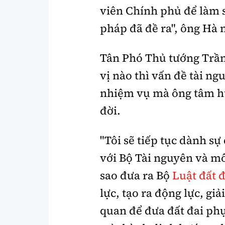
viên Chính phủ để làm s
pháp đã đề ra", ông Hà 
Tân Phó Thủ tướng Trầ
vị nào thì vấn đề tài ng
nhiệm vụ mà ông tâm hu
đời.
"Tôi sẽ tiếp tục dành s
với Bộ Tài nguyên và mô
sao đưa ra Bộ
Luật đất đ
lực, tạo ra động lực, gi
quan để đưa đất đai phụ