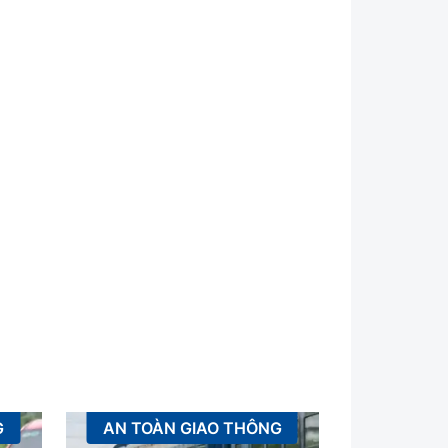
G
AN TOÀN GIAO THÔNG
XÂ