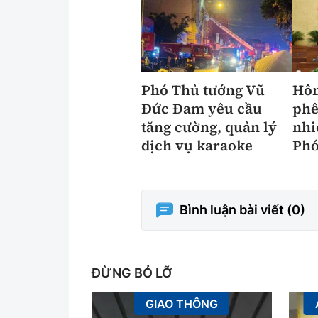
Phó Thủ tướng Vũ
Hôm
Đức Đam yêu cầu
phê
tăng cường, quản lý
nhi
dịch vụ karaoke
Phó
Bình luận bài viết (
0
)
ĐỪNG BỎ LỠ
GIAO THÔNG