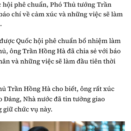
 hội phê chuẩn, Phó Thủ tướng Trần
hông
Đường thủy
báo chí về cảm xúc và những việc sẽ làm
h
Hàng hải
.
ng
Đường sắt đô thị
i được Quốc hội phê chuẩn bổ nhiệm làm
hông
Nhà thầu
ủ, ông Trần Hồng Hà đã chia sẻ với báo
Mời thầu - Đấu thầu
hân và những việc sẽ làm đầu tiên thời
TGT
Thi viết về Ngành
ao thông
ủ Trần Hồng Hà cho biết, ông rất xúc
o Đảng, Nhà nước đã tin tưởng giao
g giữ chức vụ này.
rí
Thể thao
Công nghệ
Bóng đá
Công nghệ mới