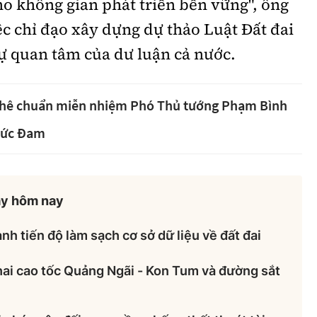
o không gian phát triển bền vững", ông
c chỉ đạo xây dựng dự thảo Luật Đất đai
sự quan tâm của dư luận cả nước.
phê chuẩn miễn nhiệm Phó Thủ tướng Phạm Bình
Đức Đam
ày hôm nay
nh tiến độ làm sạch cơ sở dữ liệu về đất đai
hai cao tốc Quảng Ngãi - Kon Tum và đường sắt