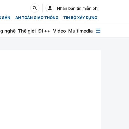
Nhận bản tin miễn phí
G SẢN
AN TOÀN GIAO THÔNG
TIN BỘ XÂY DỰNG
g nghệ
Thế giới
Đi ++
Video
Multimedia
Multimedia
Special
Emagazine
Photo
Infographic
English
Các chuyên trang