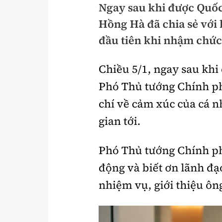
Ngay sau khi được Quốc
Pháp luật
An toàn giao t
Hồng Hà đã chia sẻ với 
Thanh tra
Giao thông 24
đầu tiên khi nhậm chức
An ninh hình sự
ATGT địa phươ
Chiều 5/1, ngay sau kh
Điều tra
Văn hóa giao t
Phó Thủ tướng Chính ph
Pháp đình
Lái xe an toàn
chí về cảm xúc của cá n
gian tới.
Hỏi - Đáp
Chung tay vì A
Gương sáng gi
xem thêm
Phó Thủ tướng Chính ph
động và biết ơn lãnh đạ
nhiệm vụ, giới thiệu ôn
Chất lượng sống
Văn hóa - Giải T
Giáo dục
Văn hóa