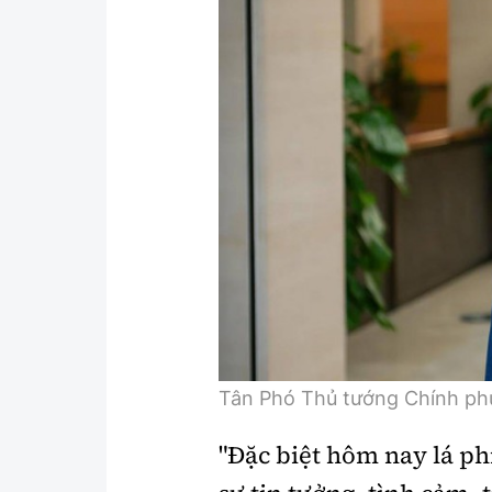
Y tế
Showbiz
Đời sống
Điện ảnh
Lao động - Công đoàn
Âm nhạc
Thế giới
Đi ++
Thời sự Quốc tế
Du lịch
Hồ sơ tài liệu
Khám phá
Thế giới giao thông
Lối sống
Thế giới xây dựng
Ẩm thực
Tân Phó Thủ tướng Chính ph
"Đặc biệt hôm nay lá ph