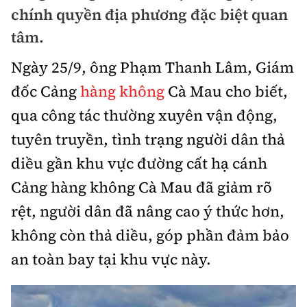
Chuyện dọc đường
chính quyền địa phương đặc biệt quan
Quy hoạch kiến trúc
Quản lý
Kinh tế
tâm.
Cải chính
Vật liệu xây dựng
Đường bộ
Thị trường
Ngày 25/9, ông Phạm Thanh Lâm, Giám
Pháp luật
Giám định chất lượng
đốc Cảng
hàng không
Cà Mau cho biết,
Hàng không
Tài chính
Thanh tra
An toàn giao thông
qua công tác thường xuyên vận động,
Quản lý đô thị
Đường sắt
Chứng khoán
tuyên truyền, tình trạng người dân thả
An ninh hình sự
Giao thông 24h
Chất lượng sống
Đăng kiểm
diều gần khu vực đường cất hạ cánh
Bảo hiểm
Điều tra
ATGT địa phương
Cảng hàng không Cà Mau đã giảm rõ
Giáo dục
Văn hóa - Giải Trí
Đường sắt tốc độ cao
Doanh nghiệp
Pháp đình
rệt, người dân đã nâng cao ý thức hơn,
Văn hóa giao thông
Y tế
Văn hóa
Đường thủy
không còn thả diều, góp phần đảm bảo
Thể thao
Hỏi - Đáp
Lái xe an toàn
Đời sống
an toàn bay tại khu vực này.
Showbiz
Hàng hải
Bóng đá
Công nghệ
Chung tay vì ATGT
Lao động - Công đoàn
Điện ảnh
Đường sắt đô thị
Bình luận
Công nghệ mới