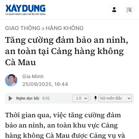
TIN BỘ XÂY DỰNG
GIAO THÔNG
HÀNG KHÔNG
Tăng cường đảm bảo an ninh,
an toàn tại Cảng hàng không
Cà Mau
CHUYÊN MỤC
Gia Minh
Mới nhất
25/09/2025, 16:44
Thời sự
Nghe đọc bài
6:01
Chính trị
Thời gian qua, việc tăng cường đảm
Xây dựng
bảo an ninh, an toàn khu vực Cảng
Xã hội
Chỉ đạo điều hành
hàng không Cà Mau được Cảng vụ và
Giao thông