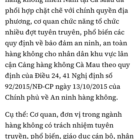
Tổng biên tập:
Nguyễn Thị Hồng Nga
phối hợp chặt chẽ với chính quyền địa
Phó Tổng biên tập:
Nguyễn Sơn Tùng,
phương, cơ quan chức năng tổ chức
Nguyễn Đức Thắng, La Đức Hùng
nhiều đợt tuyên truyên, phổ biến các
Hotline:
Quảng cáo và Phát hành:
quy định về bảo đảm an ninh, an toàn
0901 514 799
0915 057 282
hàng không cho nhân dân khu vực lân
Email:
bandoc@baoxaydung.vn
Cấm sao chép dưới mọi hình thức nếu không có sự
cận Cảng hàng không Cà Mau theo quy
chấp thuận bằng văn bản.
định của Điều 24, 41 Nghị định số
92/2015/NĐ-CP ngày 13/10/2015 của
Chính phủ về An ninh hàng không.
Cụ thể: Cơ quan, đơn vị trong ngành
Thông tin tòa
soạn
hàng không có trách nhiệm tuyên
truyền, phổ biến, giáo dục cán bộ, nhân