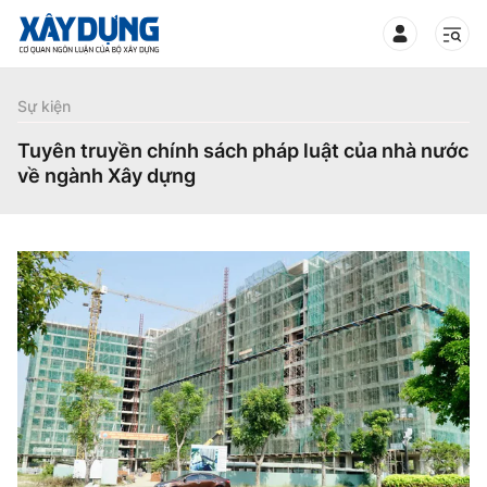
TIN BỘ XÂY DỰNG
Sự kiện
Tuyên truyền chính sách pháp luật của nhà nước
về ngành Xây dựng
CHUYÊN MỤC
Mới nhất
Thời sự
Chính trị
Xây dựng
Xã hội
Chỉ đạo điều hành
Giao thông