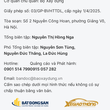
Cơ quan chủ quản: Bộ Xây dựng
Giấy phép số: 03/GP-BVHTTDL, cấp ngày 1/4/2025.
Tòa soạn: Số 2 Nguyễn Công Hoan, phường Giảng Võ,
Hà Nội.
Tổng biên tập:
Nguyễn Thị Hồng Nga
Phó Tổng biên tập:
Nguyễn Sơn Tùng,
Nguyễn Đức Thắng, La Đức Hùng
Hotline:
Quảng cáo và Phát hành:
0901 514 799
0915 057 282
Email:
bandoc@baoxaydung.vn
Cấm sao chép dưới mọi hình thức nếu không có sự
chấp thuận bằng văn bản.