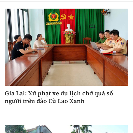
Tổng biên tập:
Nguyễn Thị Hồng Nga
Phó Tổng biên tập:
Nguyễn Sơn Tùng,
Nguyễn Đức Thắng, La Đức Hùng
Hotline:
Quảng cáo và Phát hành:
0901 514 799
0915 057 282
Email:
bandoc@baoxaydung.vn
Cấm sao chép dưới mọi hình thức nếu không có sự
chấp thuận bằng văn bản.
Gia Lai: Xử phạt xe du lịch chở quá số
người trên đảo Cù Lao Xanh
Thông tin tòa
soạn