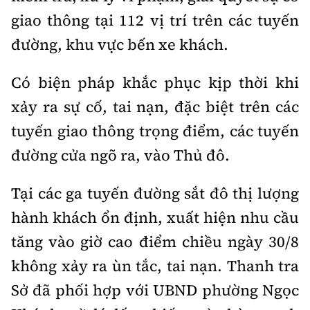
Tổng biên tập:
Nguyễn Thị Hồng Nga
giao thông tại 112 vị trí trên các tuyến
Phó Tổng biên tập:
Nguyễn Sơn Tùng,
đường, khu vực bến xe khách.
Nguyễn Đức Thắng, La Đức Hùng
Hotline:
Quảng cáo và Phát hành:
Có biện pháp khắc phục kịp thời khi
0901 514 799
0915 057 282
xảy ra sự cố, tai nạn, đặc biệt trên các
Email:
bandoc@baoxaydung.vn
tuyến giao thông trọng điểm, các tuyến
Cấm sao chép dưới mọi hình thức nếu không có sự
đường cửa ngõ ra, vào Thủ đô.
chấp thuận bằng văn bản.
Tại các ga tuyến đường sắt đô thị lượng
hành khách ổn định, xuất hiện nhu cầu
tăng vào giờ cao điểm chiều ngày 30/8
Thông tin tòa
không xảy ra ùn tắc, tai nạn. Thanh tra
soạn
Sở đã phối hợp với UBND phường Ngọc