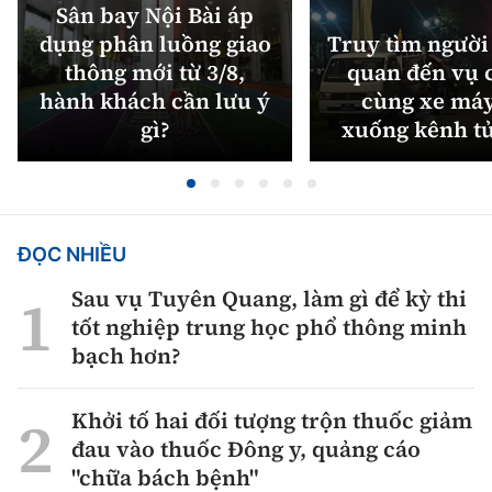
Sân bay Nội Bài áp
dụng phân luồng giao
Truy tìm người 
thông mới từ 3/8,
quan đến vụ c
hành khách cần lưu ý
cùng xe máy
gì?
xuống kênh t
ĐỌC NHIỀU
Sau vụ Tuyên Quang, làm gì để kỳ thi
tốt nghiệp trung học phổ thông minh
bạch hơn?
Khởi tố hai đối tượng trộn thuốc giảm
đau vào thuốc Đông y, quảng cáo
"chữa bách bệnh"