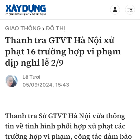
TIN BỘ XÂY DỰNG
GIAO THÔNG
ĐÔ THỊ
Thanh tra GTVT Hà Nội xử
phạt 16 trường hợp vi phạm
dịp nghỉ lễ 2/9
CHUYÊN MỤC
Lê Tươi
Mới nhất
05/09/2024, 15:43
Thời sự
Chính trị
Thanh tra Sở GTVT Hà Nội vừa thông
Xây dựng
tin về tình hình phối hợp xử phạt các
Xã hội
Chỉ đạo điều hành
trường hợp vi phạm, công tác đảm bảo
Giao thông