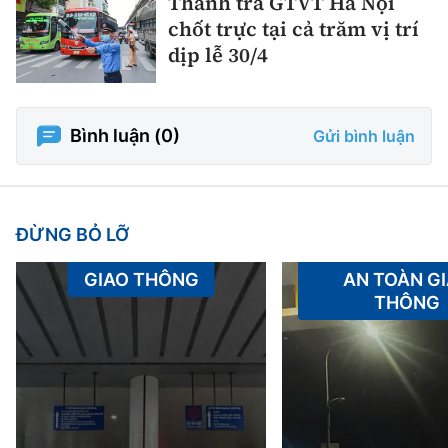
Thanh tra GTVT Hà Nội
chốt trực tại cả trăm vị trí
dịp lễ 30/4
Bình luận (
0
)
Gửi bình luận
ĐỪNG BỎ LỠ
GIAO THÔNG
AN TOÀN G
THÔNG