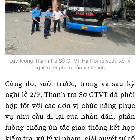
Thế giới
Gương sáng giao thông
Âm nhạc
Nhà thầu
Hậu trường sao
Sản phẩm mới
Thời sự Quốc tế
Đi ++
Mời thầu - Đấu thầu
360 độ thể thao
Tư vấn
Hồ sơ tài liệu
Du lịch
Video
Thi viết về GTVT
Thế giới giao thông
Khám phá
Thời sự
Lực lượng Thanh tra Sở GTVT Hà Nội rà soát, xử lý
Thế giới xây dựng
Lối sống
nghiêm vi phạm của xe khách.
Khám phá
Cùng đó, suốt trước, trong và sau kỳ
Ẩm thực
Camera giao thông
nghỉ lễ 2/9, Thanh tra Sở GTVT đã phối
Cơ quan chủ quản: Bộ Xây dựng
Câu chuyện giao thông
hợp tốt với các đơn vị chức năng phục
Giấy phép số: 03/GP-BVHTTDL, cấp ngày 1/4/2025.
vụ nhu cầu đi lại của nhân dân, phân
Giải trí - Thể thao
Tòa soạn: Số 2 Nguyễn Công Hoan, phường Giảng Võ,
luồng chống ùn tắc giao thông kết hợp
Hà Nội.
kiểm tra, xử lý vi phạm, giải quyết sự cố