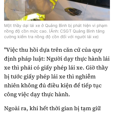
Tổng biên tập:
Nguyễn Thị Hồng Nga
Phó Tổng biên tập:
Nguyễn Sơn Tùng,
Nguyễn Đức Thắng, La Đức Hùng
Một thầy dại lái xe ở Quảng Bình bị phát hiện vi phạm
Hotline:
Quảng cáo và Phát hành:
nồng độ cồn mức cao. (Ảnh: CSGT Quảng Bình tăng
0901 514 799
0915 057 282
cường kiểm tra nồng độ cồn đối với người lái xe)
Email:
bandoc@baoxaydung.vn
"Việc thu hồi dựa trên căn cứ của quy
Cấm sao chép dưới mọi hình thức nếu không có sự
chấp thuận bằng văn bản.
định pháp luật: Người dạy thực hành lái
xe thì phải có giấy phép lái xe. Giờ thầy
bị tước giấy phép lái xe thì nghiễm
nhiên không đủ điều kiện để tiếp tục
công việc dạy thực hành.
Thông tin tòa
soạn
Ngoài ra, khi hết thời gian bị tạm giữ