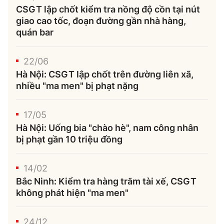
CSGT lập chốt kiểm tra nồng độ cồn tại nút
giao cao tốc, đoạn đường gần nhà hàng,
quán bar
22/06
Hà Nội: CSGT lập chốt trên đường liên xã,
nhiều "ma men" bị phạt nặng
17/05
Hà Nội: Uống bia "chào hè", nam công nhân
bị phạt gần 10 triệu đồng
14/02
Bắc Ninh: Kiểm tra hàng trăm tài xế, CSGT
không phát hiện "ma men"
24/12