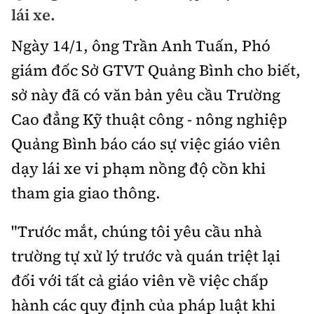
Chuyện dọc đường
lái xe.
Quy hoạch kiến trúc
Quản lý
Kinh tế
Ngày 14/1, ông Trần Anh Tuấn, Phó
Cải chính
Vật liệu xây dựng
Đường bộ
Thị trường
giám đốc Sở GTVT Quảng Bình cho biết,
Pháp luật
Giám định chất lượng
sở này đã có văn bản yêu cầu Trường
Hàng không
Tài chính
Thanh tra
An toàn giao thông
Cao đẳng Kỹ thuật công - nông nghiệp
Quản lý đô thị
Đường sắt
Chứng khoán
Quảng Bình báo cáo sự việc giáo viên
An ninh hình sự
Giao thông 24h
Chất lượng sống
Đăng kiểm
dạy lái xe vi phạm nồng độ cồn khi
Bảo hiểm
Điều tra
ATGT địa phương
Giáo dục
tham gia giao thông.
Văn hóa - Giải Trí
Đường sắt tốc độ cao
Doanh nghiệp
Pháp đình
Văn hóa giao thông
Y tế
"Trước mắt, chúng tôi yêu cầu nhà
Văn hóa
Đường thủy
Thể thao
Hỏi - Đáp
Lái xe an toàn
trường tự xử lý trước và quán triệt lại
Đời sống
Showbiz
Hàng hải
Bóng đá
đối với tất cả giáo viên về việc chấp
Công nghệ
Chung tay vì ATGT
Lao động - Công đoàn
Điện ảnh
hành các quy định của pháp luật khi
Đường sắt đô thị
Bình luận
Công nghệ mới