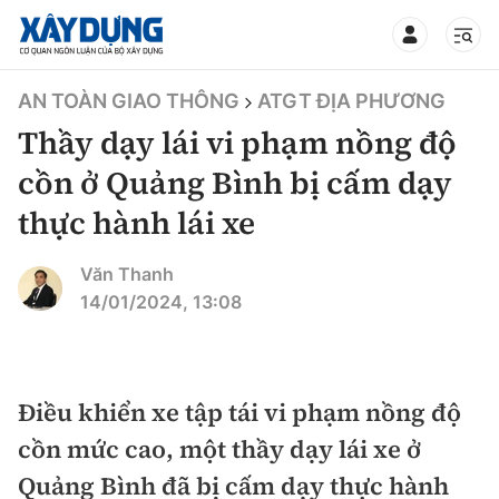
TIN BỘ XÂY DỰNG
AN TOÀN GIAO THÔNG
ATGT ĐỊA PHƯƠNG
Thầy dạy lái vi phạm nồng độ
cồn ở Quảng Bình bị cấm dạy
thực hành lái xe
CHUYÊN MỤC
Văn Thanh
Mới nhất
14/01/2024, 13:08
Thời sự
Chính trị
Điều khiển xe tập tái vi phạm nồng độ
Xây dựng
cồn mức cao, một thầy dạy lái xe ở
Xã hội
Chỉ đạo điều hành
Quảng Bình đã bị cấm dạy thực hành
Giao thông