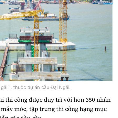
Bình luận
Sản phẩm mới
Hậu trường sao
AI
360 độ thể thao
Tư vấn
Video
Thời sự
Khám phá
Camera giao thông
Câu chuyện giao thông
gãi 1, thuộc dự án cầu Đại Ngãi.
Lăng kính xây dựng
i thi công được duy trì với hơn 350 nhân
ị máy móc, tập trung thi công hạng mục
Giải trí - Thể thao
dẫn các đầu cầu.