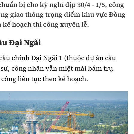
huẩn bị cho kỳ nghỉ dịp 30/4 - 1/5, công
hông
Đường thủy
ờng giao thông trọng điểm khu vực Đồng
h
Hàng hải
 kế hoạch thi công xuyên lễ.
ng
Đường sắt đô thị
ầu Đại Ngãi
hông
Nhà thầu
 cầu chính Đại Ngãi 1 (thuộc dự án cầu
Mời thầu - Đấu thầu
 sư, công nhân vẫn miệt mài bám trụ
TGT
Thi viết về Ngành
 công liên tục theo kế hoạch.
ao thông
rí
Thể thao
Công nghệ
Bóng đá
Công nghệ mới