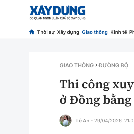
Thời sự
Xây dựng
Giao thông
Kinh tế
P
Thời sự
Xây dựng
Chính trị
Chỉ đạo điều h
GIAO THÔNG
ĐƯỜNG BỘ
Xã hội
Quy hoạch kiến
Thi công xuy
Chuyện dọc đường
Vật liệu xây dự
ở Đồng bằng
Cải chính
Giám định chất
Quản lý đô thị
Lê An
29/04/2026, 21:0
-