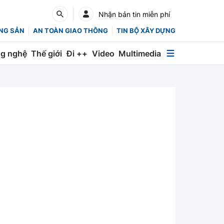
Nhận bản tin miễn phí
NG SẢN
AN TOÀN GIAO THÔNG
TIN BỘ XÂY DỰNG
g nghệ
Thế giới
Đi ++
Video
Multimedia
Multimedia
Special
Emagazine
Photo
Infographic
English
Các chuyên trang