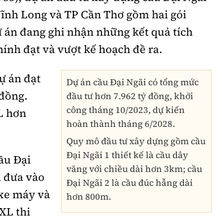
 Vĩnh Long và TP Cần Thơ gồm hai gói
ự án đang ghi nhận những kết quả tích
ính đạt và vượt kế hoạch đề ra.
ự án đạt
Dự án cầu Đại Ngãi có tổng mức
 đồng.
đầu tư hơn 7.962 tỷ đồng, khởi
công tháng 10/2023, dự kiến
L hơn
hoàn thành tháng 6/2028.
Quy mô đầu tư xây dựng gồm cầu
Đại Ngãi 1 thiết kế là cầu dây
ầu Đại
văng với chiều dài hơn 3km; cầu
à đưa vào
Đại Ngãi 2 là cầu đúc hẫng dài
 xe máy và
hơn 800m.
-XL thi