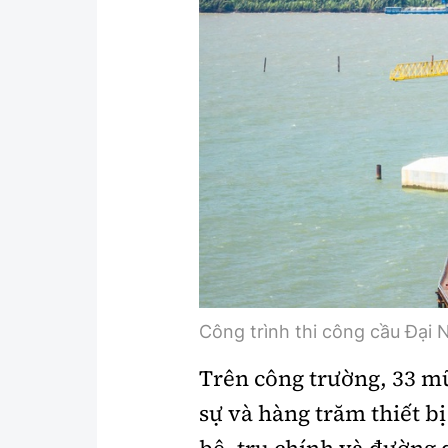
Y tế
Showbiz
Đời sống
Điện ảnh
Lao động - Công đoàn
Âm nhạc
Thế giới
Đi ++
Thời sự Quốc tế
Du lịch
Hồ sơ tài liệu
Khám phá
Thế giới giao thông
Lối sống
Thế giới xây dựng
Ẩm thực
Công trình thi công cầu Đại N
Trên công trường, 33 mũ
sự và hàng trăm thiết b
bệ, trụ chính và đường 