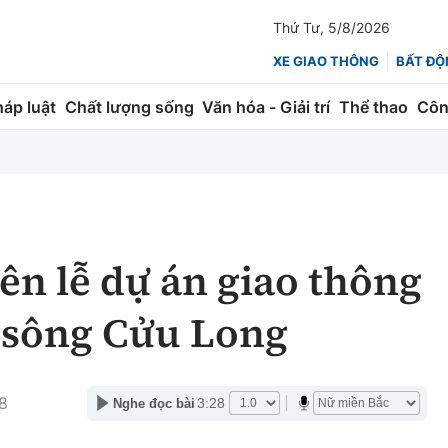
Thứ Tư, 5/8/2026
XE GIAO THÔNG
BẤT ĐỘ
háp luật
Chất lượng sống
Văn hóa - Giải trí
Thể thao
Côn
Giao thông
Kinh tế
ành
Quản lý
Thị trường
 trúc
Đường bộ
Tài chính
ên lễ dự án giao thông
ng
Hàng không
Chứng khoán
 sông Cửu Long
 lượng
Đường sắt
Bảo hiểm
Đường sắt tốc độ cao
Doanh nghiệp
8
3:28
Nghe đọc bài
Đăng kiểm
xem thêm