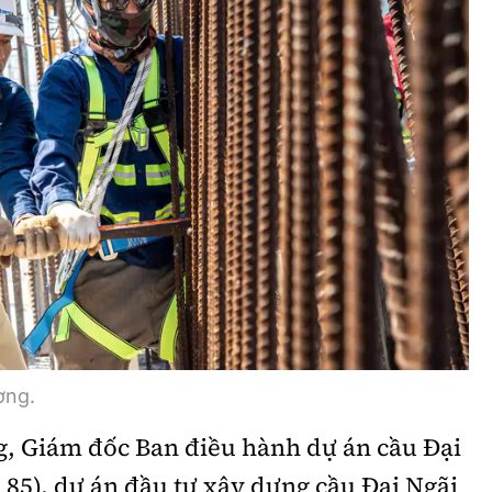
ờng.
, Giám đốc Ban điều hành dự án cầu Đại
 85), dự án đầu tư xây dựng cầu Đại Ngãi