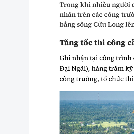
Trong khi nhiều người c
Pháp luật
An toàn giao t
nhân trên các công trư
Thanh tra
Giao thông 24
bằng sông Cửu Long lên
An ninh hình sự
ATGT địa phươ
Tăng tốc thi công c
Điều tra
Văn hóa giao t
Ghi nhận tại công trình
Pháp đình
Lái xe an toàn
Đại Ngãi), hàng trăm kỹ
Hỏi - Đáp
Chung tay vì A
công trường, tổ chức thi
Gương sáng gi
xem thêm
Chất lượng sống
Văn hóa - Giải T
Giáo dục
Văn hóa