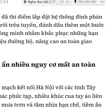
13:24
3:37
Nghe đọc bài
hông
Đường thủy
đã thí điểm lắp đặt hệ thống đinh phản
h
Hàng hải
rời trên tuyến, đánh dấu thêm một bước
ng
Đường sắt đô thị
hông minh nhằm khắc phục những hạn
hông
Nhà thầu
iệu đường bộ, nâng cao an toàn giao
Mời thầu - Đấu thầu
TGT
Thi viết về Ngành
 ẩn nhiều nguy cơ mất an toàn
ao thông
t mạch kết nối Hà Nội với các tỉnh Tây
hác phức tạp, nhiều khúc cua tay áo liên
rí
Thể thao
Công nghệ
 mưa trơn và tầm nhìn hạn chế, tiềm ẩn
Bóng đá
Công nghệ mới