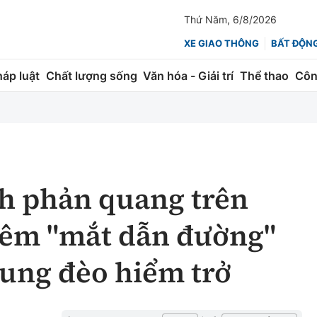
Thứ Năm, 6/8/2026
XE GIAO THÔNG
BẤT ĐỘN
háp luật
Chất lượng sống
Văn hóa - Giải trí
Thể thao
Côn
Giao thông
Kinh tế
ành
Quản lý
Thị trường
 trúc
Đường bộ
Tài chính
h phản quang trên
ng
Hàng không
Chứng khoán
hêm "mắt dẫn đường"
 lượng
Đường sắt
Bảo hiểm
ung đèo hiểm trở
Đường sắt tốc độ cao
Doanh nghiệp
Đăng kiểm
xem thêm