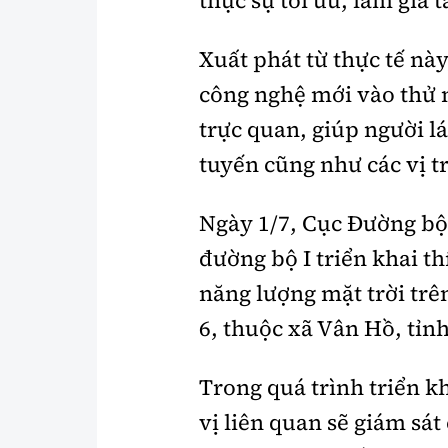
thực sự tối ưu, làm gia 
Xuất phát từ thực tế n
công nghệ mới vào thử
trực quan, giúp người l
tuyến cũng như các vị t
Ngày 1/7, Cục Đường bộ
đường bộ I triển khai t
năng lượng mặt trời tr
6, thuộc xã Vân Hồ, tỉn
Trong quá trình triển k
vị liên quan sẽ giám sát