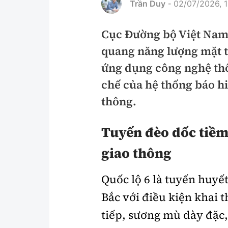
Trần Duy
02/07/2026, 
-
Pháp luật
An toàn giao t
Cục Đường bộ Việt Nam 
Thanh tra
Giao thông 24
quang năng lượng mặt t
An ninh hình sự
ATGT địa phươ
ứng dụng công nghệ t
Điều tra
Văn hóa giao t
chế của hệ thống báo h
thông.
Pháp đình
Lái xe an toàn
Hỏi - Đáp
Chung tay vì A
Tuyến đèo dốc tiềm
Gương sáng gi
giao thông
xem thêm
Quốc lộ 6 là tuyến huyế
Bắc với điều kiện khai t
Chất lượng sống
Văn hóa - Giải T
tiếp, sương mù dày đặc,
Giáo dục
Văn hóa