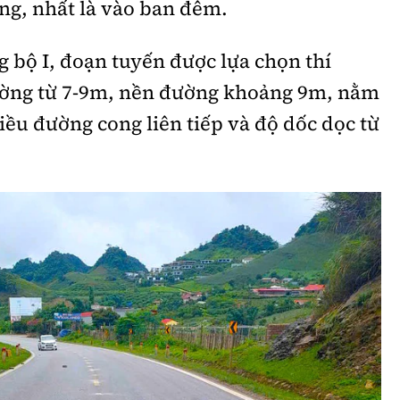
ông, nhất là vào ban đêm.
Bình luận
Sản phẩm mới
 bộ I, đoạn tuyến được lựa chọn thí
Hậu trường sao
AI
ường từ 7-9m, nền đường khoảng 9m, nằm
360 độ thể thao
Tư vấn
iều đường cong liên tiếp và độ dốc dọc từ
Video
Thời sự
Khám phá
Camera giao thông
Câu chuyện giao thông
Lăng kính xây dựng
Giải trí - Thể thao