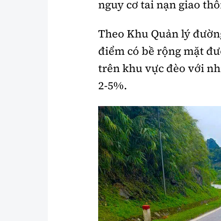
nguy cơ tai nạn giao th
Y tế
Showbiz
Theo Khu Quản lý đường
Đời sống
Điện ảnh
điểm có bề rộng mặt đ
Lao động - Công đoàn
Âm nhạc
trên khu vực đèo với nh
Thế giới
Đi ++
2-5%.
Thời sự Quốc tế
Du lịch
Hồ sơ tài liệu
Khám phá
Thế giới giao thông
Lối sống
Thế giới xây dựng
Ẩm thực