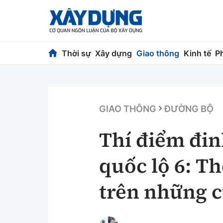
Thời sự
Xây dựng
Giao thông
Kinh tế
P
Thời sự
Xây dựng
Chính trị
Chỉ đạo điều h
GIAO THÔNG
ĐƯỜNG BỘ
Xã hội
Quy hoạch kiến
Thí điểm đin
Chuyện dọc đường
Vật liệu xây dự
quốc lộ 6: T
Cải chính
Giám định chất
trên những c
Quản lý đô thị