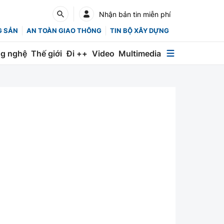
Nhận bản tin miễn phí
G SẢN
AN TOÀN GIAO THÔNG
TIN BỘ XÂY DỰNG
g nghệ
Thế giới
Đi ++
Video
Multimedia
Multimedia
Special
Emagazine
Photo
Infographic
English
Các chuyên trang