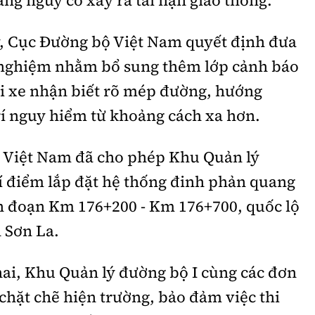
tăng nguy cơ xảy ra tai nạn giao thông.
ày, Cục Đường bộ Việt Nam quyết định đưa
 nghiệm nhằm bổ sung thêm lớp cảnh báo
ái xe nhận biết rõ mép đường, hướng
rí nguy hiểm từ khoảng cách xa hơn.
 Việt Nam đã cho phép Khu Quản lý
hí điểm lắp đặt hệ thống đinh phản quang
ên đoạn Km 176+200 - Km 176+700, quốc lộ
h Sơn La.
hai, Khu Quản lý đường bộ I cùng các đơn
 chặt chẽ hiện trường, bảo đảm việc thi