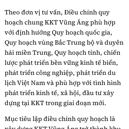
Tổng biên tập:
Nguyễn Thị Hồng Nga
Theo đơn vị tư vấn, Điều chỉnh quy
Phó Tổng biên tập:
Nguyễn Sơn Tùng,
hoạch chung KKT Vũng Áng phù hợp
Nguyễn Đức Thắng, La Đức Hùng
với định hướng Quy hoạch quốc gia,
Hotline:
Quảng cáo và Phát hành:
0901 514 799
0915 057 282
Quy hoạch vùng Bắc Trung bộ và duyên
Email:
bandoc@baoxaydung.vn
hải miền Trung, Quy hoạch tỉnh, chiến
Cấm sao chép dưới mọi hình thức nếu không có sự
lược phát triển bền vững kinh tế biển,
chấp thuận bằng văn bản.
phát triển công nghiệp, phát triển du
lịch Việt Nam và phù hợp với tình hình
phát triển kinh tế, xã hội, đầu tư xây
dựng tại KKT trong giai đoạn mới.
Thông tin tòa
soạn
Mục tiêu lập điều chỉnh quy hoạch là
xây dựng KKT Vũng Áng trở thành khu