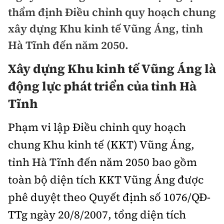
Chuyện dọc đường
thẩm định Điều chỉnh quy hoạch chung
Quy hoạch kiến trúc
Quản lý
Kinh tế
xây dựng Khu kinh tế Vũng Áng, tỉnh
Cải chính
Vật liệu xây dựng
Đường bộ
Hà Tĩnh đến năm 2050.
Thị trường
Pháp luật
Giám định chất lượng
Xây dựng Khu kinh tế Vũng Áng là
Hàng không
Tài chính
Thanh tra
An toàn giao thông
động lực phát triển của tỉnh Hà
Quản lý đô thị
Đường sắt
Chứng khoán
Tĩnh
An ninh hình sự
Giao thông 24h
Chất lượng sống
Đăng kiểm
Bảo hiểm
Phạm vi lập Điều chỉnh quy hoạch
Điều tra
ATGT địa phương
Giáo dục
Văn hóa - Giải Trí
Đường sắt tốc độ cao
chung Khu kinh tế (KKT) Vũng Áng,
Doanh nghiệp
Pháp đình
Văn hóa giao thông
Y tế
tỉnh Hà Tĩnh đến năm 2050 bao gồm
Văn hóa
Đường thủy
Thể thao
Hỏi - Đáp
toàn bộ diện tích KKT Vũng Áng được
Lái xe an toàn
Đời sống
Showbiz
Hàng hải
Bóng đá
phê duyệt theo Quyết định số 1076/QĐ-
Công nghệ
Chung tay vì ATGT
Lao động - Công đoàn
TTg ngày 20/8/2007, tổng diện tích
Điện ảnh
Đường sắt đô thị
Bình luận
Công nghệ mới