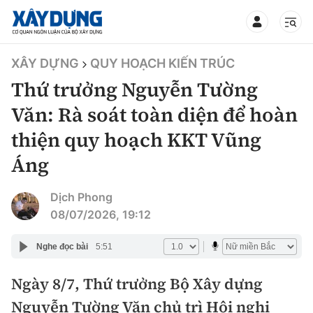
TIN BỘ XÂY DỰNG
XÂY DỰNG
QUY HOẠCH KIẾN TRÚC
Thứ trưởng Nguyễn Tường
Văn: Rà soát toàn diện để hoàn
thiện quy hoạch KKT Vũng
CHUYÊN MỤC
Áng
Mới nhất
Dịch Phong
08/07/2026, 19:12
Thời sự
Nghe đọc bài
5:51
Chính trị
Xây dựng
Ngày 8/7, Thứ trưởng Bộ Xây dựng
Xã hội
Chỉ đạo điều hành
Giao thông
Nguyễn Tường Văn chủ trì Hội nghị