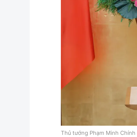
Y tế
Showbiz
Đời sống
Điện ảnh
Lao động - Công đoàn
Âm nhạc
Thế giới
Đi ++
Thời sự Quốc tế
Du lịch
Hồ sơ tài liệu
Khám phá
Thế giới giao thông
Lối sống
Thế giới xây dựng
Ẩm thực
Thủ tướng Phạm Minh Chính ph