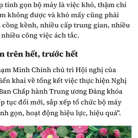
 tinh gọn bộ máy là việc khó, thậm chí
hông
Đường thủy
àm không được và khó mấy cũng phải
h
Hàng hải
n cồng kềnh, nhiều cấp trung gian, nhiều
 nhiều công việc ách tắc.
ng
Đường sắt đô thị
hông
Nhà thầu
n trên hết, trước hết
Mời thầu - Đấu thầu
hạm Minh Chính chủ trì Hội nghị của
TGT
Thi viết về Ngành
iển khai về tổng kết việc thực hiện Nghị
ao thông
 Ban Chấp hành Trung ương Đảng khóa
iếp tục đổi mới, sắp xếp tổ chức bộ máy
inh gọn, hoạt động hiệu lực, hiệu quả".
rí
Thể thao
Công nghệ
Bóng đá
Công nghệ mới