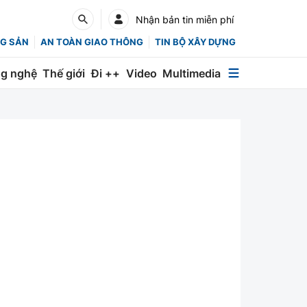
Nhận bản tin miễn phí
G SẢN
AN TOÀN GIAO THÔNG
TIN BỘ XÂY DỰNG
g nghệ
Thế giới
Đi ++
Video
Multimedia
Multimedia
Special
Emagazine
Photo
Infographic
English
Các chuyên trang