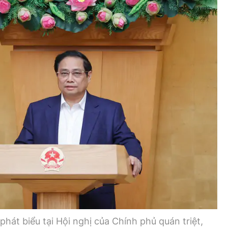
Bình luận
Sản phẩm mới
Hậu trường sao
AI
360 độ thể thao
Tư vấn
Video
Thời sự
Khám phá
Camera giao thông
Câu chuyện giao thông
Lăng kính xây dựng
Giải trí - Thể thao
át biểu tại Hội nghị của Chính phủ quán triệt,