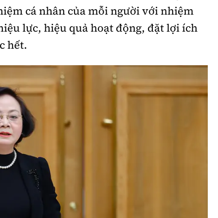
nhiệm cá nhân của mỗi người với nhiệm
iệu lực, hiệu quả hoạt động, đặt lợi ích
c hết.