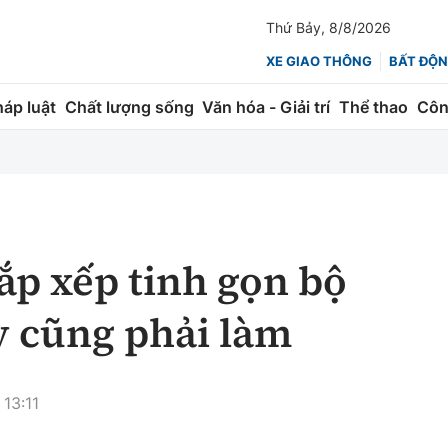
Thứ Bảy, 8/8/2026
XE GIAO THÔNG
BẤT ĐỘN
háp luật
Chất lượng sống
Văn hóa - Giải trí
Thể thao
Côn
Giao thông
Kinh tế
ành
Quản lý
Thị trường
 trúc
Đường bộ
Tài chính
ắp xếp tinh gọn bộ
ng
Hàng không
Chứng khoán
 cũng phải làm
 lượng
Đường sắt
Bảo hiểm
Đường sắt tốc độ cao
Doanh nghiệp
 13:11
Đăng kiểm
xem thêm