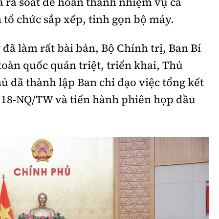
 rà soát để hoàn thành nhiệm vụ cả
 tổ chức sắp xếp, tinh gọn bộ máy.
 làm rất bài bản, Bộ Chính trị, Ban Bí
toàn quốc quán triệt, triển khai, Thủ
ủ đã thành lập Ban chỉ đạo việc tổng kết
ố 18-NQ/TW và tiến hành phiên họp đầu