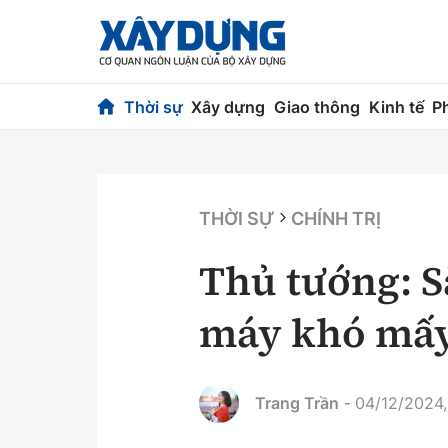
Thời sự
Xây dựng
Giao thông
Kinh tế
P
Thời sự
Xây dựng
Chính trị
Chỉ đạo điều h
THỜI SỰ
CHÍNH TRỊ
Xã hội
Quy hoạch kiến
Thủ tướng: S
Chuyện dọc đường
Vật liệu xây dự
máy khó mấy
Cải chính
Giám định chất
Quản lý đô thị
Trang Trần
04/12/2024,
-