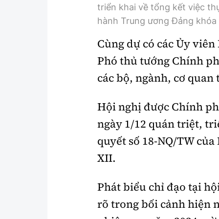
triển khai về tổng kết việc 
hành Trung ương Đảng khóa 
Cùng dự có các Ủy viên 
Phó thủ tướng Chính ph
các bộ, ngành, cơ quan
Hội nghị được Chính ph
ngày 1/12 quán triệt, tr
quyết số 18-NQ/TW của
XII.
Phát biểu chỉ đạo tại 
rõ trong bối cảnh hiện 