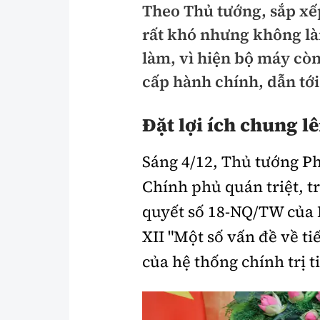
Theo Thủ tướng, sắp xếp
Pháp luật
An toàn giao t
rất khó nhưng không l
Thanh tra
Giao thông 24
làm, vì hiện bộ máy cò
An ninh hình sự
cấp hành chính, dẫn tới
ATGT địa phươ
Điều tra
Văn hóa giao t
Đặt lợi ích chung lê
Pháp đình
Lái xe an toàn
Sáng 4/12, Thủ tướng P
Hỏi - Đáp
Chung tay vì A
Chính phủ quán triệt, tr
Gương sáng gi
quyết số 18-NQ/TW của
xem thêm
XII "Một số vấn đề về t
của hệ thống chính trị t
Chất lượng sống
Văn hóa - Giải T
Giáo dục
Văn hóa