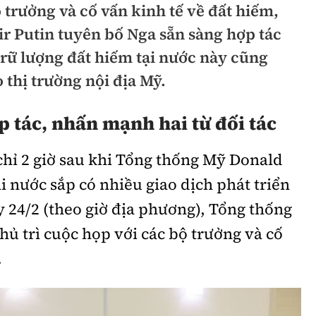
 trưởng và cố vấn kinh tế về đất hiếm,
hông
Đường thủy
r Putin tuyên bố Nga sẵn sàng hợp tác
h
Hàng hải
trữ lượng đất hiếm tại nước này cũng
thị trường nội địa Mỹ.
ng
Đường sắt đô thị
hông
Nhà thầu
 tác, nhấn mạnh hai từ đối tác
Mời thầu - Đấu thầu
chỉ 2 giờ sau khi Tổng thống Mỹ Donald
TGT
Thi viết về Ngành
 nước sắp có nhiều giao dịch phát triển
ao thông
y 24/2 (theo giờ địa phương), Tổng thống
hủ trì cuộc họp với các bộ trưởng và cố
.
rí
Thể thao
Công nghệ
Bóng đá
Công nghệ mới