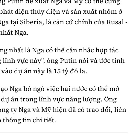
ng Putin đề xuất Nga và Mỹ có thể cùng
 phát điện thủy điện và sản xuất nhôm ở
a tại Siberia, là căn cứ chính của Rusal -
nhất Nga.
ọng nhất là Nga có thể cân nhắc hợp tác
 lĩnh vực này", ông Putin nói và ước tính
vào dự án này là 15 tỷ đô la.
ạo Nga bỏ ngỏ việc hai nước có thể mở
c dự án trong lĩnh vực năng lượng. Ông
công ty Nga và Mỹ hiện đã có trao đổi, liên
thông tin chi tiết.