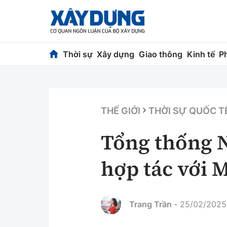
Thời sự
Xây dựng
Giao thông
Kinh tế
P
Thời sự
Xây dựng
Chính trị
Chỉ đạo điều h
THẾ GIỚI
THỜI SỰ QUỐC T
Xã hội
Quy hoạch kiến
Tổng thống N
Chuyện dọc đường
Vật liệu xây dự
hợp tác với 
Cải chính
Giám định chất
Quản lý đô thị
Trang Trần
25/02/2025,
-