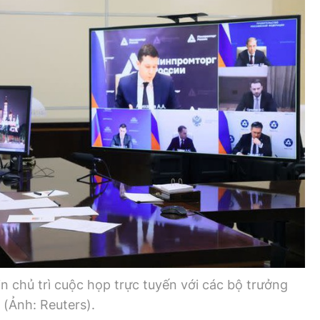
Bình luận
Sản phẩm mới
Hậu trường sao
AI
360 độ thể thao
Tư vấn
Video
Thời sự
Khám phá
Camera giao thông
Câu chuyện giao thông
Lăng kính xây dựng
n chủ trì cuộc họp trực tuyến với các bộ trưởng
Giải trí - Thể thao
 (Ảnh: Reuters).