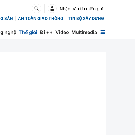
Nhận bản tin miễn phí
NG SẢN
AN TOÀN GIAO THÔNG
TIN BỘ XÂY DỰNG
g nghệ
Thế giới
Đi ++
Video
Multimedia
Multimedia
Special
Emagazine
Photo
Infographic
English
Các chuyên trang