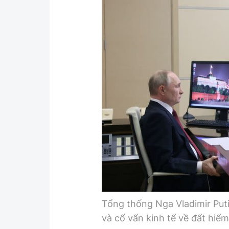
Y tế
Showbiz
Đời sống
Điện ảnh
Lao động - Công đoàn
Âm nhạc
Thế giới
Đi ++
Thời sự Quốc tế
Du lịch
Hồ sơ tài liệu
Khám phá
Thế giới giao thông
Lối sống
Thế giới xây dựng
Ẩm thực
Tổng thống Nga Vladimir Puti
và cố vấn kinh tế về đất hiếm