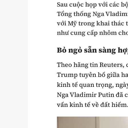
Sau cuộc họp với các bộ
Pháp luật
An toàn giao t
Tổng thống Nga Vladimi
Thanh tra
Giao thông 24
với Mỹ trong khai thác 
An ninh hình sự
như cung cấp nhôm cho 
ATGT địa phươ
Điều tra
Văn hóa giao t
Bỏ ngỏ sẵn sàng hợp
Pháp đình
Lái xe an toàn
Theo hãng tin Reuters, 
Hỏi - Đáp
Chung tay vì A
Trump tuyên bố giữa hai
Gương sáng gi
kinh tế quan trọng, ngà
xem thêm
Nga Vladimir Putin đã c
vấn kinh tế về đất hiếm
Chất lượng sống
Văn hóa - Giải T
Giáo dục
Văn hóa