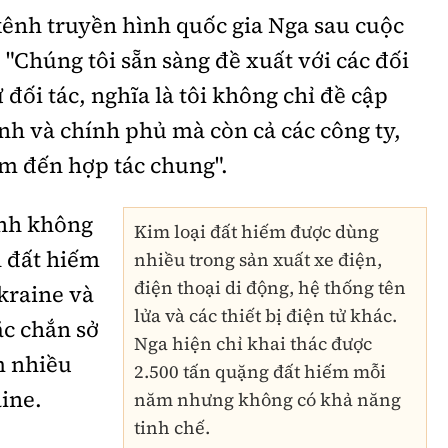
kênh truyền hình quốc gia Nga sau cuộc
 "Chúng tôi sẵn sàng đề xuất với các đối
ừ đối tác, nghĩa là tôi không chỉ đề cập
nh và chính phủ mà còn cả các công ty,
âm đến hợp tác chung".
ịnh không
Kim loại đất hiếm được dùng
n đất hiếm
nhiều trong sản xuất xe điện,
điện thoại di động, hệ thống tên
kraine và
lửa và các thiết bị điện tử khác.
c chắn sở
Nga hiện chỉ khai thác được
m nhiều
2.500 tấn quặng đất hiếm mỗi
ine.
năm nhưng không có khả năng
tinh chế.