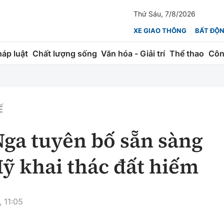
Thứ Sáu, 7/8/2026
XE GIAO THÔNG
BẤT ĐỘ
háp luật
Chất lượng sống
Văn hóa - Giải trí
Thể thao
Côn
Giao thông
Kinh tế
ành
Quản lý
Thị trường
Ế
 trúc
Đường bộ
Tài chính
ga tuyên bố sẵn sàng
ng
Hàng không
Chứng khoán
Mỹ khai thác đất hiếm
 lượng
Đường sắt
Bảo hiểm
Đường sắt tốc độ cao
Doanh nghiệp
 11:05
Đăng kiểm
xem thêm