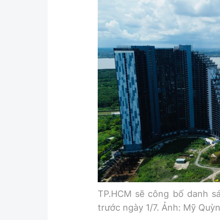
Y tế
Showbiz
Đời sống
Điện ảnh
Lao động - Công đoàn
Âm nhạc
Thế giới
Đi ++
Thời sự Quốc tế
Du lịch
Hồ sơ tài liệu
Khám phá
Thế giới giao thông
Lối sống
Thế giới xây dựng
Ẩm thực
TP.HCM sẽ công bố danh sác
trước ngày 1/7. Ảnh: Mỹ Quỳ