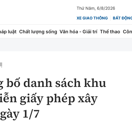
Thứ Năm, 6/8/2026
XE GIAO THÔNG
BẤT ĐỘN
háp luật
Chất lượng sống
Văn hóa - Giải trí
Thể thao
Côn
Giao thông
Kinh tế
ành
Quản lý
Thị trường
Ị
 trúc
Đường bộ
Tài chính
 bố danh sách khu
ng
Hàng không
Chứng khoán
miễn giấy phép xây
 lượng
Đường sắt
Bảo hiểm
gày 1/7
Đường sắt tốc độ cao
Doanh nghiệp
Đăng kiểm
xem thêm