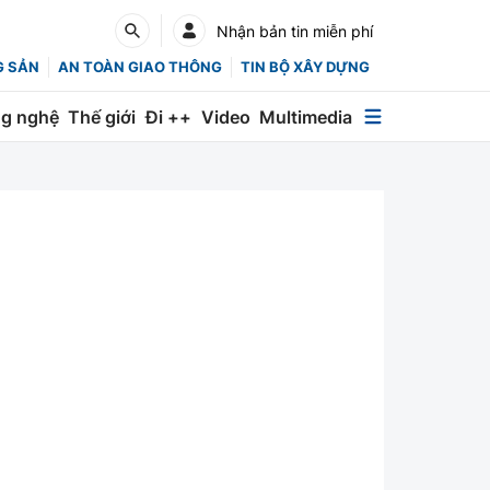
Nhận bản tin miễn phí
G SẢN
AN TOÀN GIAO THÔNG
TIN BỘ XÂY DỰNG
g nghệ
Thế giới
Đi ++
Video
Multimedia
Multimedia
Special
Emagazine
Photo
Infographic
English
Các chuyên trang