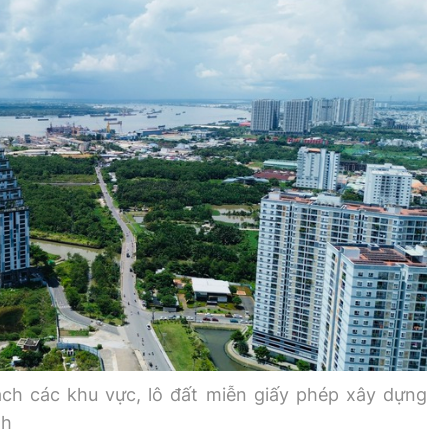
Bình luận
Sản phẩm mới
Hậu trường sao
AI
360 độ thể thao
Tư vấn
Video
Thời sự
Khám phá
Camera giao thông
Câu chuyện giao thông
Lăng kính xây dựng
h các khu vực, lô đất miễn giấy phép xây dựng
Giải trí - Thể thao
nh