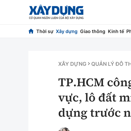
Thời sự
Xây dựng
Giao thông
Kinh tế
P
Thời sự
Xây dựng
Chính trị
Chỉ đạo điều h
XÂY DỰNG
QUẢN LÝ ĐÔ TH
Xã hội
Quy hoạch kiến
TP.HCM công
Chuyện dọc đường
Vật liệu xây dự
vực, lô đất 
Cải chính
Giám định chất
dựng trước n
Quản lý đô thị