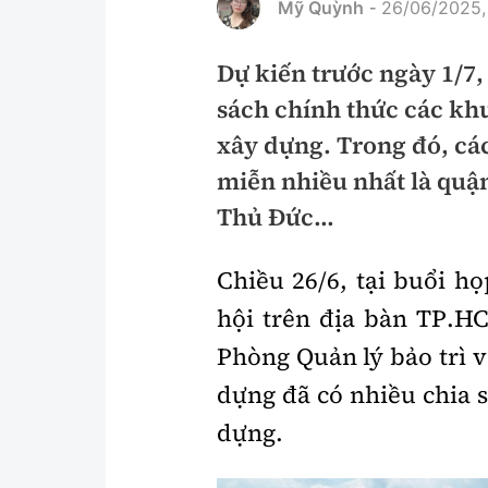
Mỹ Quỳnh
26/06/2025,
-
Pháp luật
An toàn giao t
Dự kiến trước ngày 1/7
Thanh tra
Giao thông 24
sách chính thức các khu
An ninh hình sự
ATGT địa phươ
xây dựng. Trong đó, các
Điều tra
Văn hóa giao t
miễn nhiều nhất là quậ
Thủ Đức...
Pháp đình
Lái xe an toàn
Hỏi - Đáp
Chung tay vì A
Chiều 26/6, tại buổi họ
Gương sáng gi
hội trên địa bàn TP.H
xem thêm
Phòng Quản lý bảo trì v
dựng đã có nhiều chia 
Chất lượng sống
Văn hóa - Giải T
dựng.
Giáo dục
Văn hóa