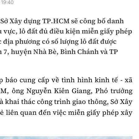
 19:40
hông
Đường thủy
, Sở Xây dựng TP.HCM sẽ công bố danh
h
Hàng hải
 vực, lô đất đủ điều kiện miễn giấy phép
ng
Đường sắt đô thị
 địa phương có số lượng lô đất được
hông
Nhà thầu
n 7, huyện Nhà Bè, Bình Chánh và TP
Mời thầu - Đấu thầu
TGT
Thi viết về Ngành
p báo cung cấp về tình hình kinh tế - xã
ao thông
CM, ông Nguyễn Kiên Giang, Phó trưởng
à khai thác công trình giao thông, Sở Xây
sẻ liên quan đến việc miễn giấy phép xây
rí
Thể thao
Công nghệ
Bóng đá
Công nghệ mới