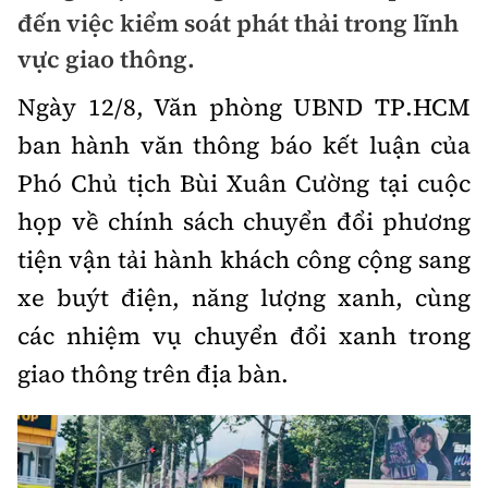
Chuyện dọc đường
đến việc kiểm soát phát thải trong lĩnh
Quy hoạch kiến trúc
Quản lý
Kinh tế
vực giao thông.
Cải chính
Vật liệu xây dựng
Đường bộ
Thị trường
Ngày 12/8, Văn phòng UBND TP.HCM
Pháp luật
Giám định chất lượng
ban hành văn thông báo kết luận của
Hàng không
Tài chính
Thanh tra
An toàn giao thông
Phó Chủ tịch Bùi Xuân Cường tại cuộc
Quản lý đô thị
Đường sắt
Chứng khoán
họp về chính sách chuyển đổi phương
An ninh hình sự
Giao thông 24h
Chất lượng sống
Đăng kiểm
tiện vận tải hành khách công cộng sang
Bảo hiểm
Điều tra
ATGT địa phương
xe buýt điện, năng lượng xanh, cùng
Giáo dục
Văn hóa - Giải Trí
Đường sắt tốc độ cao
Doanh nghiệp
Pháp đình
các nhiệm vụ chuyển đổi xanh trong
Văn hóa giao thông
Y tế
Văn hóa
Đường thủy
giao thông trên địa bàn.
Thể thao
Hỏi - Đáp
Lái xe an toàn
Đời sống
Showbiz
Hàng hải
Bóng đá
Công nghệ
Chung tay vì ATGT
Lao động - Công đoàn
Điện ảnh
Đường sắt đô thị
Bình luận
Công nghệ mới