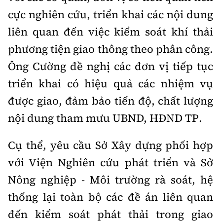
Tổng biên tập:
Nguyễn Thị Hồng Nga
cực nghiên cứu, triển khai các nội dung
Phó Tổng biên tập:
Nguyễn Sơn Tùng,
liên quan đến việc kiểm soát khí thải
Nguyễn Đức Thắng, La Đức Hùng
phương tiện giao thông theo phân công.
Hotline:
Quảng cáo và Phát hành:
Ông Cường đề nghị các đơn vị tiếp tục
0901 514 799
0915 057 282
triển khai có hiệu quả các nhiệm vụ
Email:
bandoc@baoxaydung.vn
Cấm sao chép dưới mọi hình thức nếu không có sự
được giao, đảm bảo tiến độ, chất lượng
chấp thuận bằng văn bản.
nội dung tham mưu UBND, HĐND TP.
Cụ thể, yêu cầu Sở Xây dựng phối hợp
với Viện Nghiên cứu phát triển và Sở
Nông nghiệp - Môi trường rà soát, hệ
Thông tin tòa
soạn
thống lại toàn bộ các đề án liên quan
đến kiểm soát phát thải trong giao