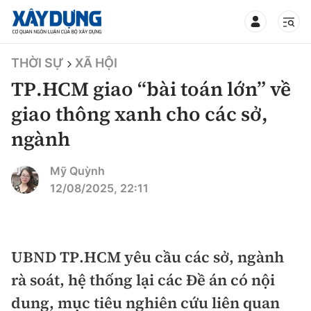
TIN BỘ XÂY DỰNG
THỜI SỰ
XÃ HỘI
TP.HCM giao “bài toán lớn” về
giao thông xanh cho các sở,
ngành
CHUYÊN MỤC
Mỹ Quỳnh
Mới nhất
12/08/2025, 22:11
Thời sự
Chính trị
UBND TP.HCM yêu cầu các sở, ngành
Xây dựng
rà soát, hệ thống lại các Đề án có nội
Xã hội
Chỉ đạo điều hành
dung, mục tiêu nghiên cứu liên quan
Giao thông