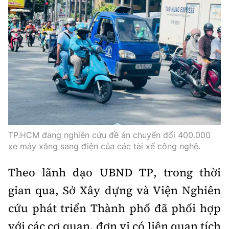
Thế giới
Gương sáng giao thông
Âm nhạc
Nhà thầu
Hậu trường sao
Sản phẩm mới
Thời sự Quốc tế
Đi ++
Mời thầu - Đấu thầu
360 độ thể thao
Tư vấn
Hồ sơ tài liệu
Du lịch
Video
Thi viết về GTVT
Thế giới giao thông
Khám phá
Thời sự
Thế giới xây dựng
Lối sống
Khám phá
TP.HCM đang nghiên cứu đề án chuyển đổi 400.000
Ẩm thực
Camera giao thông
xe máy xăng sang điện của các tài xế công nghệ.
Cơ quan chủ quản: Bộ Xây dựng
Câu chuyện giao thông
Theo lãnh đạo UBND TP, tr
ong thời
Giấy phép số: 03/GP-BVHTTDL, cấp ngày 1/4/2025.
gian qua, Sở Xây dựng và Viện Nghiên
Giải trí - Thể thao
Tòa soạn: Số 2 Nguyễn Công Hoan, phường Giảng Võ,
cứu phát triển Thành phố đã phối hợp
Hà Nội.
với các cơ quan, đơn vị có liên quan tích