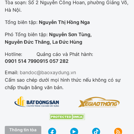
Tòa soạn: Số 2 Nguyễn Công Hoan, phường Giảng Võ,
Hà Nội.
Tổng biên tập:
Nguyễn Thị Hồng Nga
Phó Tổng biên tập:
Nguyễn Sơn Tùng,
Nguyễn Đức Thắng, La Đức Hùng
Hotline:
Quảng cáo và Phát hành:
0901 514 799
0915 057 282
Email:
bandoc@baoxaydung.vn
Cấm sao chép dưới mọi hình thức nếu không có sự
chấp thuận bằng văn bản.
Thông tin tòa