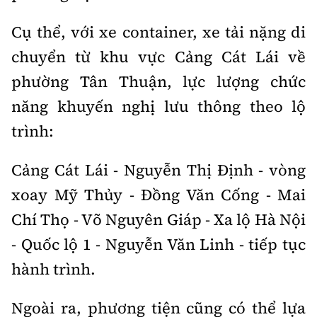
Tổng biên tập:
Nguyễn Thị Hồng Nga
Cụ thể, với xe container, xe tải nặng di
Phó Tổng biên tập:
Nguyễn Sơn Tùng,
Nguyễn Đức Thắng, La Đức Hùng
chuyển từ khu vực Cảng Cát Lái về
phường Tân Thuận, lực lượng chức
Hotline:
Quảng cáo và Phát hành:
0901 514 799
0915 057 282
năng khuyến nghị lưu thông theo lộ
Email:
bandoc@baoxaydung.vn
trình:
Cấm sao chép dưới mọi hình thức nếu không có sự
chấp thuận bằng văn bản.
Cảng Cát Lái
-
Nguyễn Thị Định
-
vòng
xoay Mỹ Thủy
-
Đồng Văn Cống
-
Mai
Chí Thọ
-
Võ Nguyên Giáp
-
Xa lộ Hà Nội
-
Quốc lộ 1
-
Nguyễn Văn Linh
-
tiếp tục
Thông tin tòa
hành trình.
soạn
Ngoài ra, phương tiện cũng có thể lựa