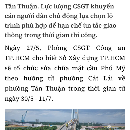
Chuyện dọc đường
Tân Thuận. Lực lượng CSGT khuyến
Quy hoạch kiến trúc
Quản lý
Kinh tế
cáo người dân chủ động lựa chọn lộ
Cải chính
Vật liệu xây dựng
trình phù hợp để hạn chế ùn tắc giao
Đường bộ
Thị trường
Pháp luật
thông trong thời gian thi công.
Giám định chất lượng
Hàng không
Tài chính
Thanh tra
Ngày 27/5, Phòng CSGT Công an
An toàn giao thông
Quản lý đô thị
Đường sắt
Chứng khoán
TP.HCM cho biết Sở Xây dựng TP.HCM
An ninh hình sự
Giao thông 24h
Chất lượng sống
sẽ tổ chức sửa chữa mặt cầu Phú Mỹ
Đăng kiểm
Bảo hiểm
Điều tra
ATGT địa phương
theo hướng từ phường Cát Lái về
Giáo dục
Văn hóa - Giải Trí
Đường sắt tốc độ cao
Doanh nghiệp
phường Tân Thuận trong thời gian từ
Pháp đình
Văn hóa giao thông
Y tế
Văn hóa
Đường thủy
ngày 30/5 - 11/7.
Thể thao
Hỏi - Đáp
Lái xe an toàn
Đời sống
Showbiz
Hàng hải
Bóng đá
Công nghệ
Chung tay vì ATGT
Lao động - Công đoàn
Điện ảnh
Đường sắt đô thị
Bình luận
Công nghệ mới