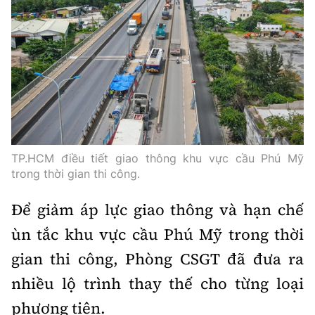
Thế giới
Gương sáng giao thông
Âm nhạc
Nhà thầu
Hậu trường sao
Sản phẩm mới
Thời sự Quốc tế
Đi ++
Mời thầu - Đấu thầu
360 độ thể thao
Tư vấn
Hồ sơ tài liệu
Du lịch
Video
Thi viết về GTVT
Thế giới giao thông
Khám phá
Thời sự
Thế giới xây dựng
Lối sống
Khám phá
TP.HCM điều tiết giao thông khu vực cầu Phú Mỹ
trong thời gian thi công.
Ẩm thực
Camera giao thông
Để giảm áp lực giao thông và hạn chế
Cơ quan chủ quản: Bộ Xây dựng
Câu chuyện giao thông
ùn tắc khu vực cầu Phú Mỹ trong thời
Giấy phép số: 03/GP-BVHTTDL, cấp ngày 1/4/2025.
gian thi công, Phòng CSGT đã đưa ra
Giải trí - Thể thao
Tòa soạn: Số 2 Nguyễn Công Hoan, phường Giảng Võ,
nhiều lộ trình thay thế cho từng loại
Hà Nội.
phương tiện.