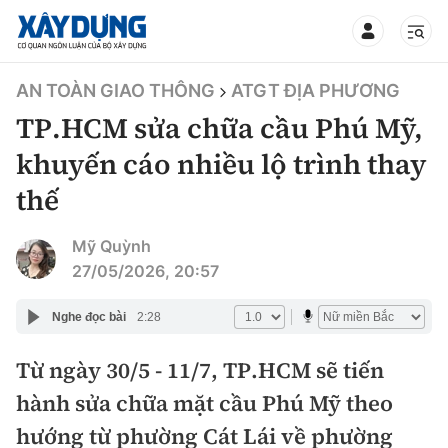
TIN BỘ XÂY DỰNG
AN TOÀN GIAO THÔNG
ATGT ĐỊA PHƯƠNG
TP.HCM sửa chữa cầu Phú Mỹ,
khuyến cáo nhiều lộ trình thay
thế
CHUYÊN MỤC
Mỹ Quỳnh
Mới nhất
27/05/2026, 20:57
Thời sự
Nghe đọc bài
2:28
Chính trị
Từ ngày 30/5 - 11/7, TP.HCM sẽ tiến
Xây dựng
hành sửa chữa mặt cầu Phú Mỹ theo
Xã hội
Chỉ đạo điều hành
hướng từ phường Cát Lái về phường
Giao thông