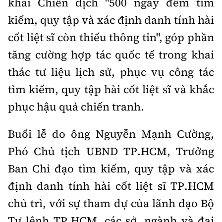
khai Chiến dịch "500 ngày đêm tìm
Tổng biên tập:
Nguyễn Thị Hồng Nga
kiếm, quy tập và xác định danh tính hài
Phó Tổng biên tập:
Nguyễn Sơn Tùng,
cốt liệt sĩ còn thiếu thông tin", góp phần
Nguyễn Đức Thắng, La Đức Hùng
tăng cường hợp tác quốc tế trong khai
Hotline:
Quảng cáo và Phát hành:
0901 514 799
0915 057 282
thác tư liệu lịch sử, phục vụ công tác
Email:
bandoc@baoxaydung.vn
tìm kiếm, quy tập hài cốt liệt sĩ và khắc
Cấm sao chép dưới mọi hình thức nếu không có sự
phục hậu quả chiến tranh.
chấp thuận bằng văn bản.
Buổi lễ do ông Nguyễn Mạnh Cường,
Phó Chủ tịch UBND TP.HCM, Trưởng
Ban Chỉ đạo tìm kiếm, quy tập và xác
Thông tin tòa
định danh tính hài cốt liệt sĩ TP.HCM
soạn
chủ trì, với sự tham dự của lãnh đạo Bộ
Tư lệnh TP.HCM, các sở, ngành và đại