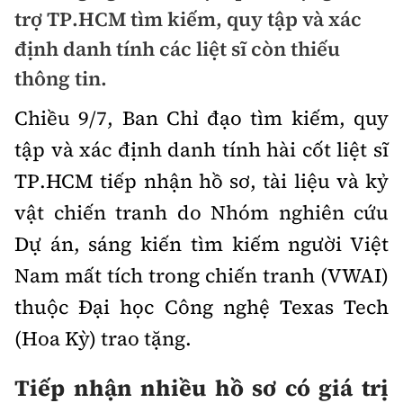
Chuyện dọc đường
trợ TP.HCM tìm kiếm, quy tập và xác
Quy hoạch kiến trúc
Quản lý
Kinh tế
định danh tính các liệt sĩ còn thiếu
Cải chính
Vật liệu xây dựng
thông tin.
Đường bộ
Thị trường
Pháp luật
Giám định chất lượng
Chiều 9/7, Ban Chỉ đạo tìm kiếm, quy
Hàng không
Tài chính
Thanh tra
tập và xác định danh tính hài cốt liệt sĩ
An toàn giao thông
Quản lý đô thị
Đường sắt
Chứng khoán
TP.HCM tiếp nhận hồ sơ, tài liệu và kỷ
An ninh hình sự
Giao thông 24h
Chất lượng sống
vật chiến tranh do Nhóm nghiên cứu
Đăng kiểm
Bảo hiểm
Điều tra
ATGT địa phương
Dự án, sáng kiến tìm kiếm người Việt
Giáo dục
Văn hóa - Giải Trí
Đường sắt tốc độ cao
Doanh nghiệp
Pháp đình
Nam mất tích trong chiến tranh (VWAI)
Văn hóa giao thông
Y tế
Văn hóa
Đường thủy
thuộc Đại học Công nghệ Texas Tech
Thể thao
Hỏi - Đáp
Lái xe an toàn
Đời sống
(Hoa Kỳ) trao tặng.
Showbiz
Hàng hải
Bóng đá
Công nghệ
Chung tay vì ATGT
Lao động - Công đoàn
Tiếp nhận nhiều
hồ sơ có giá trị
Điện ảnh
Đường sắt đô thị
Bình luận
Công nghệ mới