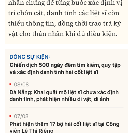
nhân chứng để từng bước xác định vị
trí chôn cất, danh tính các liệt sĩ còn
thiếu thông tin, đồng thời trao trả kỷ
vật cho thân nhân khi đủ điều kiện.
DÒNG SỰ KIỆN:
Chiến dịch 500 ngày đêm tìm kiếm, quy tập
và xác định danh tính hài cốt liệt sĩ
08/08
Đà Nẵng: Khai quật mộ liệt sĩ chưa xác định
danh tính, phát hiện nhiều di vật, di ảnh
07/08
Phát hiện thêm 17 bộ hài cốt liệt sĩ tại Công
viên Lê Thị Riêng