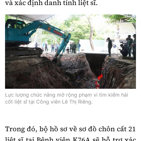
và xác định danh tính liệt sĩ.
Lực lượng chức năng mở rộng phạm vi tìm kiếm hài
cốt liệt sĩ tại Công viên Lê Thị Riêng.
Trong đó, bộ hồ sơ về sơ đồ chôn cất 21
liệt sĩ tại Bệnh viện K76A sẽ hỗ trợ xác