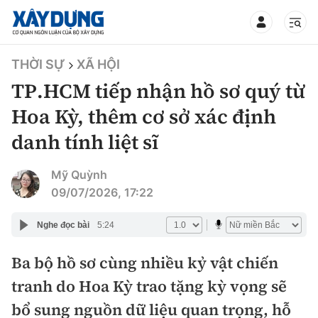
TIN BỘ XÂY DỰNG
THỜI SỰ
XÃ HỘI
TP.HCM tiếp nhận hồ sơ quý từ
Hoa Kỳ, thêm cơ sở xác định
danh tính liệt sĩ
CHUYÊN MỤC
Mỹ Quỳnh
Mới nhất
09/07/2026, 17:22
Thời sự
Nghe đọc bài
5:24
Chính trị
Ba bộ hồ sơ cùng nhiều kỷ vật chiến
Xây dựng
tranh do Hoa Kỳ trao tặng kỳ vọng sẽ
Xã hội
Chỉ đạo điều hành
bổ sung nguồn dữ liệu quan trọng, hỗ
Giao thông