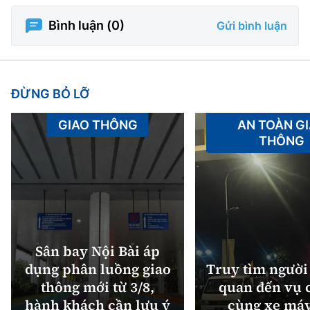
Bình luận (
0
)
Gửi bình luận
ĐỪNG BỎ LỠ
GIAO THÔNG
AN TOÀN G
THÔNG
Sân bay Nội Bài áp
dụng phân luồng giao
Truy tìm người 
thông mới từ 3/8,
quan đến vụ c
hành khách cần lưu ý
cùng xe máy