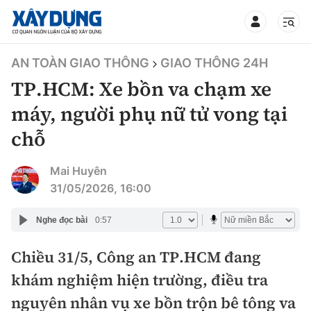
TIN BỘ XÂY DỰNG
AN TOÀN GIAO THÔNG
GIAO THÔNG 24H
TP.HCM: Xe bồn va chạm xe
máy, người phụ nữ tử vong tại
chỗ
CHUYÊN MỤC
Mai Huyên
Mới nhất
31/05/2026, 16:00
Thời sự
Nghe đọc bài
0:57
Chính trị
Chiều 31/5, Công an TP.HCM đang
Xây dựng
khám nghiệm hiện trường, điều tra
Xã hội
Chỉ đạo điều hành
nguyên nhân vụ xe bồn trộn bê tông va
Giao thông