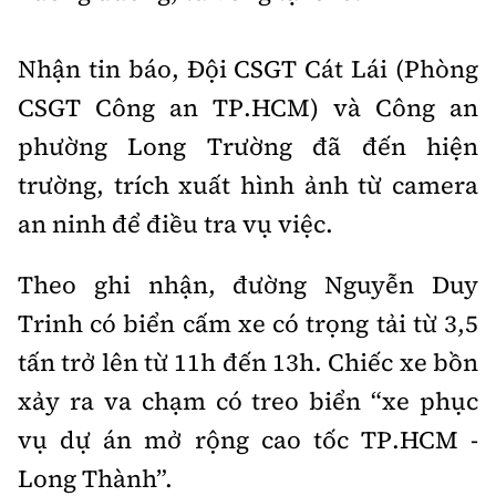
Tổng biên tập:
Nguyễn Thị Hồng Nga
Phó Tổng biên tập:
Nguyễn Sơn Tùng,
Nhận tin báo, Đội CSGT Cát Lái (Phòng
Nguyễn Đức Thắng, La Đức Hùng
CSGT Công an TP.HCM) và Công an
Hotline:
Quảng cáo và Phát hành:
phường Long Trường đã đến hiện
0901 514 799
0915 057 282
trường, trích xuất hình ảnh từ camera
Email:
bandoc@baoxaydung.vn
an ninh để điều tra vụ việc.
Cấm sao chép dưới mọi hình thức nếu không có sự
chấp thuận bằng văn bản.
Theo ghi nhận, đường Nguyễn Duy
Trinh có biển cấm xe có trọng tải từ 3,5
tấn trở lên từ 11h đến 13h. Chiếc xe bồn
xảy ra va chạm có treo biển “xe phục
Thông tin tòa
soạn
vụ dự án mở rộng cao tốc TP.HCM -
Long Thành”.