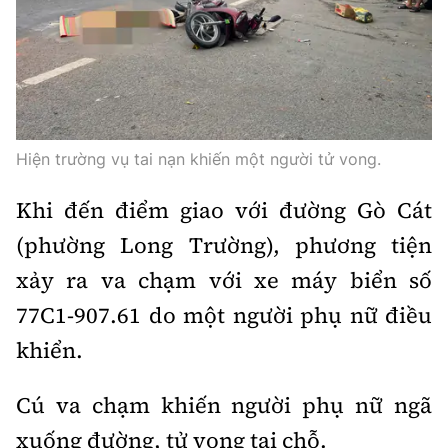
Thế giới
Gương sáng giao thông
Âm nhạc
Nhà thầu
Hậu trường sao
Sản phẩm mới
Thời sự Quốc tế
Đi ++
Mời thầu - Đấu thầu
360 độ thể thao
Tư vấn
Hồ sơ tài liệu
Du lịch
Video
Thi viết về GTVT
Thế giới giao thông
Hiện trường vụ tai nạn khiến một người tử vong.
Khám phá
Thời sự
Khi đến điểm giao với đường Gò Cát
Thế giới xây dựng
Lối sống
Khám phá
(phường Long Trường), phương tiện
Ẩm thực
Camera giao thông
xảy ra va chạm với xe máy biển số
Cơ quan chủ quản: Bộ Xây dựng
77C1-907.61 do một người phụ nữ điều
Câu chuyện giao thông
khiển.
Giấy phép số: 03/GP-BVHTTDL, cấp ngày 1/4/2025.
Giải trí - Thể thao
Tòa soạn: Số 2 Nguyễn Công Hoan, phường Giảng Võ,
Cú va chạm khiến người phụ nữ ngã
Hà Nội.
xuống đường, tử vong tại chỗ.