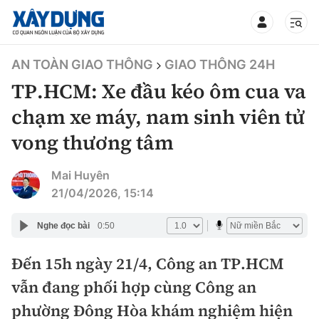
TIN BỘ XÂY DỰNG
AN TOÀN GIAO THÔNG
GIAO THÔNG 24H
TP.HCM: Xe đầu kéo ôm cua va
chạm xe máy, nam sinh viên tử
vong thương tâm
CHUYÊN MỤC
Mai Huyên
Mới nhất
21/04/2026, 15:14
Thời sự
Nghe đọc bài
0:50
Chính trị
Đến 15h ngày 21/4, Công an TP.HCM
Xây dựng
vẫn đang phối hợp cùng Công an
Xã hội
Chỉ đạo điều hành
phường Đông Hòa khám nghiệm hiện
Giao thông