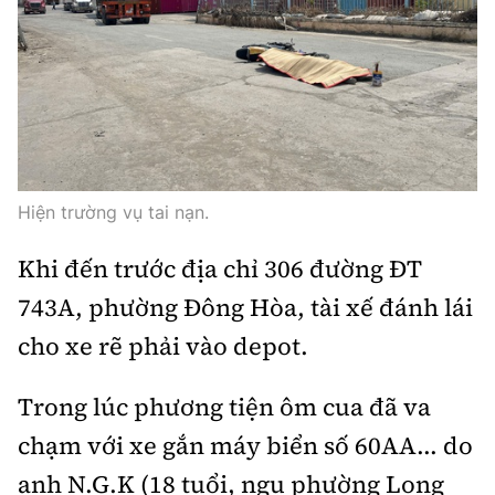
Thế giới
Gương sáng giao thông
Âm nhạc
Nhà thầu
Hậu trường sao
Sản phẩm mới
Thời sự Quốc tế
Đi ++
Mời thầu - Đấu thầu
360 độ thể thao
Tư vấn
Hồ sơ tài liệu
Du lịch
Video
Thi viết về GTVT
Thế giới giao thông
Khám phá
Thời sự
Hiện trường vụ tai nạn.
Thế giới xây dựng
Lối sống
Khám phá
Khi đến trước địa chỉ 306 đường ĐT
Ẩm thực
743A, phường Đông Hòa, tài xế đánh lái
Camera giao thông
Cơ quan chủ quản: Bộ Xây dựng
cho xe rẽ phải vào depot.
Câu chuyện giao thông
Giấy phép số: 03/GP-BVHTTDL, cấp ngày 1/4/2025.
Trong lúc phương tiện ôm cua đã va
Giải trí - Thể thao
Tòa soạn: Số 2 Nguyễn Công Hoan, phường Giảng Võ,
chạm với xe gắn máy biển số 60AA... do
Hà Nội.
anh N.G.K (18 tuổi, ngụ phường Long