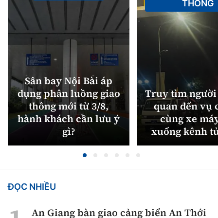
THÔNG
Sân bay Nội Bài áp
dụng phân luồng giao
Truy tìm người 
thông mới từ 3/8,
quan đến vụ c
hành khách cần lưu ý
cùng xe máy
gì?
xuống kênh t
ĐỌC NHIỀU
An Giang bàn giao cảng biển An Thới