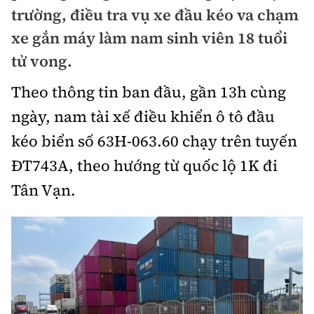
Chuyện dọc đường
trường, điều tra vụ xe đầu kéo va chạm
Quy hoạch kiến trúc
Quản lý
Kinh tế
xe gắn máy làm nam sinh viên 18 tuổi
Cải chính
Vật liệu xây dựng
tử vong.
Đường bộ
Thị trường
Pháp luật
Giám định chất lượng
Theo thông tin ban đầu, gần 13h cùng
Hàng không
Tài chính
Thanh tra
ngày, nam tài xế điều khiển ô tô đầu
An toàn giao thông
Quản lý đô thị
Đường sắt
Chứng khoán
kéo biển số 63H-063.60 chạy trên tuyến
An ninh hình sự
Giao thông 24h
Chất lượng sống
ĐT743A, theo hướng từ quốc lộ 1K đi
Đăng kiểm
Bảo hiểm
Điều tra
ATGT địa phương
Tân Vạn.
Giáo dục
Văn hóa - Giải Trí
Đường sắt tốc độ cao
Doanh nghiệp
Pháp đình
Văn hóa giao thông
Y tế
Văn hóa
Đường thủy
Thể thao
Hỏi - Đáp
Lái xe an toàn
Đời sống
Showbiz
Hàng hải
Bóng đá
Công nghệ
Chung tay vì ATGT
Lao động - Công đoàn
Điện ảnh
Đường sắt đô thị
Bình luận
Công nghệ mới