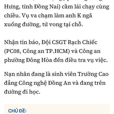
Tổng biên tập:
Nguyễn Thị Hồng Nga
Hưng, tỉnh Đồng Nai) cầm lái chạy cùng
Phó Tổng biên tập:
Nguyễn Sơn Tùng,
chiều. Vụ va chạm làm anh K ngã
Nguyễn Đức Thắng, La Đức Hùng
xuống đường, tử vong tại chỗ.
Hotline:
Quảng cáo và Phát hành:
0901 514 799
0915 057 282
Nhận tin báo, Đội CSGT Rạch Chiếc
Email:
bandoc@baoxaydung.vn
(PC08, Công an TP.HCM) và Công an
Cấm sao chép dưới mọi hình thức nếu không có sự
chấp thuận bằng văn bản.
phường Đông Hòa đến điều tra vụ việc.
Nạn nhân đang là sinh viên Trường Cao
đẳng Công nghệ Đồng An và đang trên
đường đi học.
Thông tin tòa
soạn
CHỦ ĐỀ: