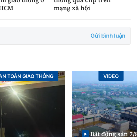
.HCM
mạng xã hội
Gửi bình luận
AN TOÀN GIAO THÔNG
VIDEO
Bất động sản 7/