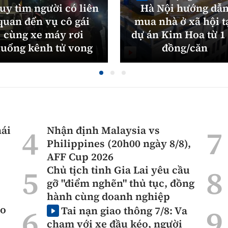
uy tìm người có liên
Hà Nội hướng dẫ
quan đến vụ cô gái
mua nhà ở xã hội t
cùng xe máy rơi
dự án Kim Hoa từ 1 
uống kênh tử vong
đồng/căn
hái
Nhận định Malaysia vs
Philippines (20h00 ngày 8/8),
AFF Cup 2026
Chủ tịch tỉnh Gia Lai yêu cầu
gỡ "điểm nghẽn" thủ tục, đồng
hành cùng doanh nghiệp
ao
Tai nạn giao thông 7/8: Va
chạm với xe đầu kéo, người