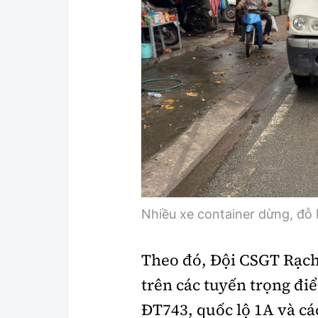
Y tế
Showbiz
Đời sống
Điện ảnh
Lao động - Công đoàn
Âm nhạc
Thế giới
Đi ++
Thời sự Quốc tế
Du lịch
Hồ sơ tài liệu
Khám phá
Thế giới giao thông
Lối sống
Nhiều xe container dừng, đỗ 
Thế giới xây dựng
Ẩm thực
Theo đó, Đội CSGT Rạch 
trên các tuyến trọng đ
ĐT743, quốc lộ 1A và c