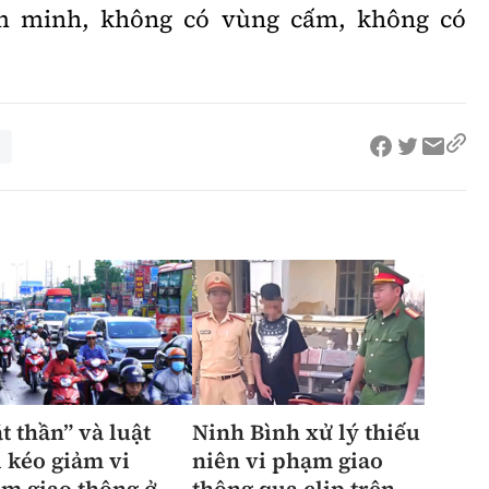
êm minh, không có vùng cấm, không có
t thần” và luật
Ninh Bình xử lý thiếu
 kéo giảm vi
niên vi phạm giao
m giao thông ở
thông qua clip trên