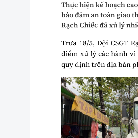
Thực hiện kế hoạch cao
Pháp luật
An toàn giao t
bảo đảm an toàn giao 
Thanh tra
Giao thông 24
Rạch Chiếc đã xử lý nh
An ninh hình sự
ATGT địa phươ
Trưa 18/5, Đội CSGT Rạ
Điều tra
Văn hóa giao t
điểm xử lý các hành vi
Pháp đình
Lái xe an toàn
quy định trên địa bàn p
Hỏi - Đáp
Chung tay vì A
Gương sáng gi
xem thêm
Chất lượng sống
Văn hóa - Giải T
Giáo dục
Văn hóa