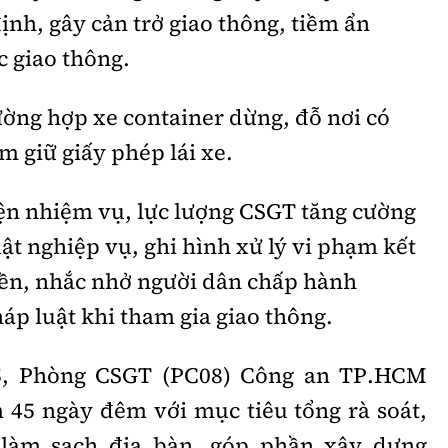
ịnh, gây cản trở giao thông, tiềm ẩn
c giao thông.
ường hợp xe container dừng, đỗ nơi có
m giữ giấy phép lái xe.
iện nhiệm vụ, lực lượng CSGT tăng cường
uật nghiệp vụ, ghi hình xử lý vi phạm kết
yền, nhắc nhở người dân chấp hành
p luật khi tham gia giao thông.
/5, Phòng CSGT (PC08) Công an TP.HCM
 45 ngày đêm với mục tiêu tổng rà soát,
, làm sạch địa bàn, góp phần xây dựng