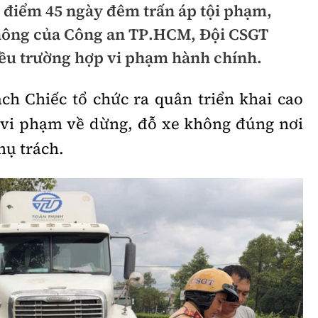
 điểm 45 ngày đêm trấn áp tội phạm,
hông
Đường thủy
thông của Công an TP.HCM, Đội CSGT
h
Hàng hải
iều trường hợp vi phạm hành chính.
ng
Đường sắt đô thị
ch Chiếc tổ chức ra quân triển khai cao
hông
Nhà thầu
 vi phạm về dừng, đỗ xe không đúng nơi
Mời thầu - Đấu thầu
hụ trách.
TGT
Thi viết về Ngành
ao thông
rí
Thể thao
Công nghệ
Bóng đá
Công nghệ mới