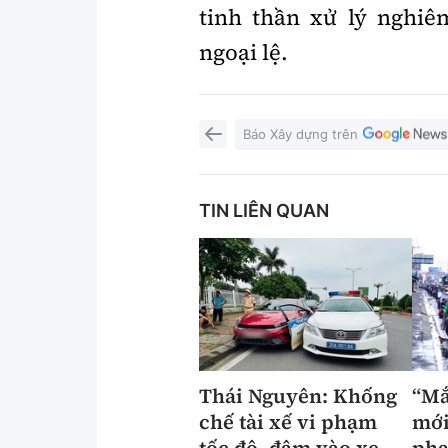
tinh thần xử lý nghi
ngoại lệ.
Báo Xây dựng trên
TIN LIÊN QUAN
Thái Nguyên: Khống
“Mắ
chế tài xế vi phạm
mới
tốc độ, đâm vào xe
phạ