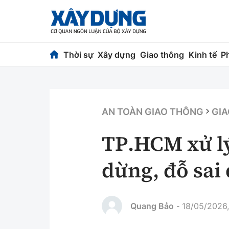
Thời sự
Xây dựng
Giao thông
Kinh tế
P
Thời sự
Xây dựng
Chính trị
Chỉ đạo điều h
AN TOÀN GIAO THÔNG
GIA
Xã hội
Quy hoạch kiến
TP.HCM xử lý
Chuyện dọc đường
Vật liệu xây dự
dừng, đỗ sai
Cải chính
Giám định chất
Quản lý đô thị
Quang Bảo
18/05/2026,
-