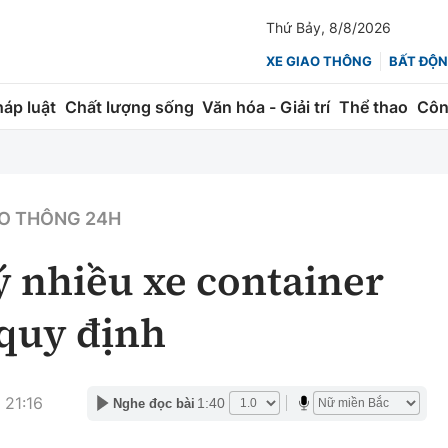
Thứ Bảy, 8/8/2026
XE GIAO THÔNG
BẤT ĐỘN
háp luật
Chất lượng sống
Văn hóa - Giải trí
Thể thao
Côn
Giao thông
Kinh tế
ành
Quản lý
Thị trường
O THÔNG 24H
 trúc
Đường bộ
Tài chính
 nhiều xe container
ng
Hàng không
Chứng khoán
 quy định
 lượng
Đường sắt
Bảo hiểm
Đường sắt tốc độ cao
Doanh nghiệp
 21:16
1:40
Nghe đọc bài
Đăng kiểm
xem thêm