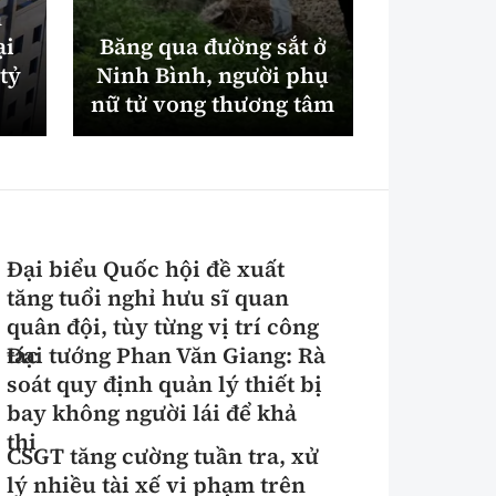
n
Triệu t
ại
Băng qua đường sắt ở
ném đá 
tỷ
Ninh Bình, người phụ
trên cao
nữ tử vong thương tâm
Hả
Đại biểu Quốc hội đề xuất
tăng tuổi nghỉ hưu sĩ quan
quân đội, tùy từng vị trí công
tác
Đại tướng Phan Văn Giang: Rà
soát quy định quản lý thiết bị
bay không người lái để khả
thi
CSGT tăng cường tuần tra, xử
lý nhiều tài xế vi phạm trên