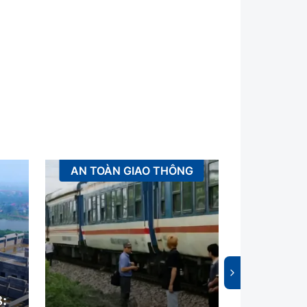
AN TOÀN GIAO THÔNG
AN TOÀ
8: