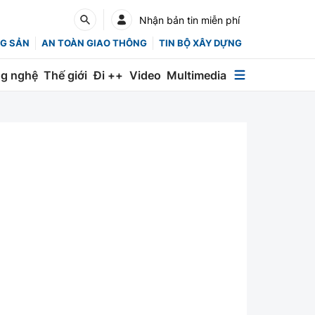
Nhận bản tin miễn phí
G SẢN
AN TOÀN GIAO THÔNG
TIN BỘ XÂY DỰNG
g nghệ
Thế giới
Đi ++
Video
Multimedia
Multimedia
Special
Emagazine
Photo
Infographic
English
Các chuyên trang