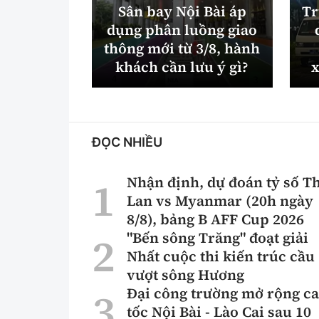
Sân bay Nội Bài áp
Tr
dụng phân luồng giao
thông mới từ 3/8, hành
khách cần lưu ý gì?
x
ĐỌC NHIỀU
Nhận định, dự đoán tỷ số T
Lan vs Myanmar (20h ngày
8/8), bảng B AFF Cup 2026
"Bến sông Trăng" đoạt giải
Nhất cuộc thi kiến trúc cầu
vượt sông Hương
Đại công trường mở rộng c
tốc Nội Bài - Lào Cai sau 10