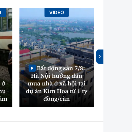
G
VIDEO
AN TOÀ
Bất động sản 7/8:
Hà Nội hướng dẫn
Triệu t
 ở
mua nhà ở xã hội tại
ném đá 
hụ
dự án Kim Hoa từ 1 tỷ
trên cao
tâm
đồng/căn
Hả