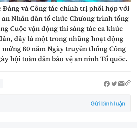
 Đảng và Công tác chính trị phối hợp với
Bình luận
Sản phẩm mới
 an Nhân dân tổ chức Chương trình tổng
Hậu trường sao
AI
ưởng Cuộc vận động thi sáng tác ca khúc
360 độ thể thao
Tư vấn
 dân, đây là một trong những hoạt động
Video
ào mừng 80 năm Ngày truyền thống Công
ày hội toàn dân bảo vệ an ninh Tổ quốc.
Thời sự
Khám phá
Camera giao thông
Câu chuyện giao thông
Gửi bình luận
Lăng kính xây dựng
Giải trí - Thể thao