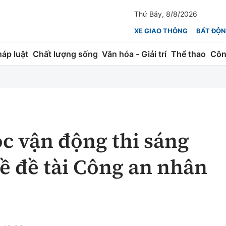
Thứ Bảy, 8/8/2026
XE GIAO THÔNG
BẤT ĐỘN
háp luật
Chất lượng sống
Văn hóa - Giải trí
Thể thao
Côn
Giao thông
Kinh tế
ành
Quản lý
Thị trường
 trúc
Đường bộ
Tài chính
ộc vận động thi sáng
ng
Hàng không
Chứng khoán
về đề tài Công an nhân
 lượng
Đường sắt
Bảo hiểm
Đường sắt tốc độ cao
Doanh nghiệp
Đăng kiểm
xem thêm