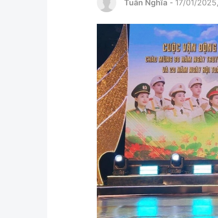
Tuấn Nghĩa
17/01/2025,
-
Pháp luật
An toàn giao t
Thanh tra
Giao thông 24
An ninh hình sự
ATGT địa phươ
Điều tra
Văn hóa giao t
Pháp đình
Lái xe an toàn
Hỏi - Đáp
Chung tay vì A
Gương sáng gi
xem thêm
Chất lượng sống
Văn hóa - Giải T
Giáo dục
Văn hóa