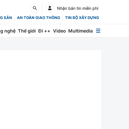
Nhận bản tin miễn phí
G SẢN
AN TOÀN GIAO THÔNG
TIN BỘ XÂY DỰNG
g nghệ
Thế giới
Đi ++
Video
Multimedia
Multimedia
Special
Emagazine
Photo
Infographic
English
Các chuyên trang