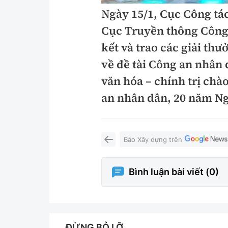
Ngày 15/1, Cục Công tác
Y tế
Showbiz
Cục Truyền thông Công
Đời sống
Điện ảnh
kết và trao các giải th
Lao động - Công đoàn
Âm nhạc
về đề tài Công an nhân
Thế giới
Đi ++
văn hóa – chính trị ch
an nhân dân, 20 năm Ng
Thời sự Quốc tế
Du lịch
Hồ sơ tài liệu
Khám phá
Báo Xây dựng trên
Thế giới giao thông
Lối sống
Thế giới xây dựng
Ẩm thực
Bình luận bài viết (
0
)
ĐỪNG BỎ LỠ