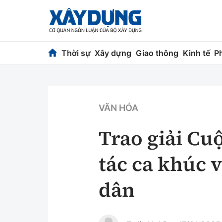
Thời sự
Xây dựng
Giao thông
Kinh tế
P
Thời sự
Xây dựng
Chính trị
Chỉ đạo điều h
VĂN HÓA
Xã hội
Quy hoạch kiến
Trao giải Cu
Chuyện dọc đường
Vật liệu xây dự
tác ca khúc 
Cải chính
Giám định chất
dân
Quản lý đô thị