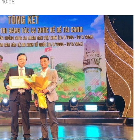
 10:08
hông
Đường thủy
h
Hàng hải
ng
Đường sắt đô thị
hông
Nhà thầu
Mời thầu - Đấu thầu
TGT
Thi viết về Ngành
ao thông
rí
Thể thao
Công nghệ
Bóng đá
Công nghệ mới