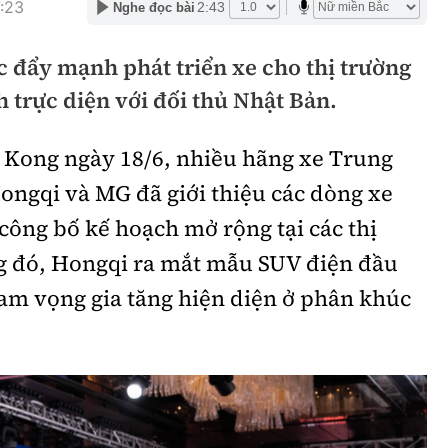
7:23
2:43
Nghe đọc bài
hông
Đường thủy
 đẩy mạnh phát triển xe cho thị trường
h
Hàng hải
h trực diện với đối thủ Nhật Bản.
ng
Đường sắt đô thị
g Kong ngày 18/6, nhiều hãng xe Trung
hông
Nhà thầu
ongqi và MG đã giới thiệu các dòng xe
Mời thầu - Đấu thầu
 công bố kế hoạch mở rộng tại các thị
TGT
Thi viết về Ngành
g đó, Hongqi ra mắt mẫu SUV điện đầu
ao thông
am vọng gia tăng hiện diện ở phân khúc
rí
Thể thao
Công nghệ
Bóng đá
Công nghệ mới