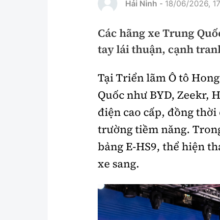
Hải Ninh
18/06/2026, 1
-
Pháp luật
An toàn giao t
Các hãng xe Trung Quốc
Thanh tra
Giao thông 24
tay lái thuận, cạnh tran
An ninh hình sự
ATGT địa phươ
Điều tra
Tại Triển lãm Ô tô Hon
Văn hóa giao t
Quốc như BYD, Zeekr, H
Pháp đình
Lái xe an toàn
điện cao cấp, đồng thời
Hỏi - Đáp
Chung tay vì A
trường tiềm năng. Tron
Gương sáng gi
bảng E-HS9, thể hiện th
xem thêm
xe sang.
Chất lượng sống
Văn hóa - Giải T
Giáo dục
Văn hóa