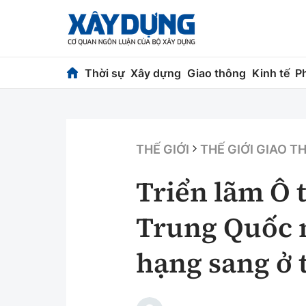
Thời sự
Xây dựng
Giao thông
Kinh tế
P
Thời sự
Xây dựng
Chính trị
Chỉ đạo điều h
THẾ GIỚI
THẾ GIỚI GIAO 
Xã hội
Quy hoạch kiến
Triển lãm Ô 
Chuyện dọc đường
Vật liệu xây dự
Trung Quốc 
Cải chính
Giám định chất
hạng sang ở 
Quản lý đô thị