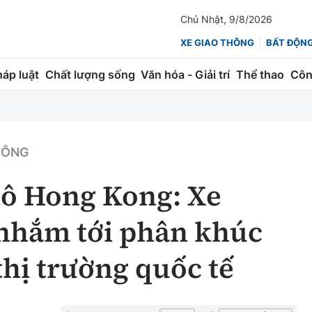
Chủ Nhật, 9/8/2026
XE GIAO THÔNG
BẤT ĐỘN
háp luật
Chất lượng sống
Văn hóa - Giải trí
Thể thao
Côn
Giao thông
Kinh tế
ành
Quản lý
Thị trường
THÔNG
 trúc
Đường bộ
Tài chính
tô Hong Kong: Xe
ng
Hàng không
Chứng khoán
nhắm tới phân khúc
 lượng
Đường sắt
Bảo hiểm
thị trường quốc tế
Đường sắt tốc độ cao
Doanh nghiệp
Đăng kiểm
xem thêm