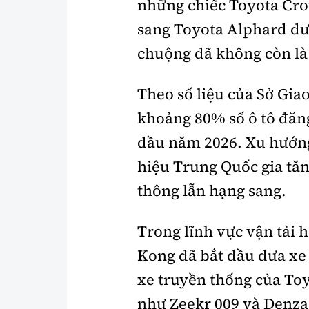
những chiếc Toyota Cr
sang Toyota Alphard đượ
chuộng đã không còn là
Theo số liệu của Sở Gi
khoảng 80% số ô tô đăng
đầu năm 2026. Xu hướng
hiệu Trung Quốc gia tă
thông lẫn hạng sang.
Trong lĩnh vực vận tải 
Kong đã bắt đầu đưa xe
xe truyền thống của To
như Zeekr 009 và Denza