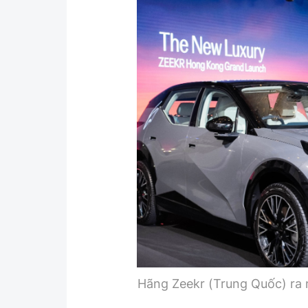
Y tế
Showbiz
Đời sống
Điện ảnh
Lao động - Công đoàn
Âm nhạc
Thế giới
Đi ++
Thời sự Quốc tế
Du lịch
Hồ sơ tài liệu
Khám phá
Thế giới giao thông
Lối sống
Thế giới xây dựng
Ẩm thực
Hãng Zeekr (Trung Quốc) ra 