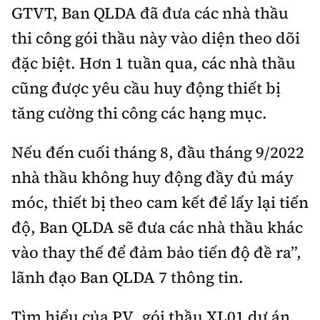
Tổng biên tập:
Nguyễn Thị Hồng Nga
GTVT, Ban QLDA đã đưa các nhà thầu
Phó Tổng biên tập:
Nguyễn Sơn Tùng,
thi công gói thầu này vào diện theo dõi
Nguyễn Đức Thắng, La Đức Hùng
đặc biệt. Hơn 1 tuần qua, các nhà thầu
Hotline:
Quảng cáo và Phát hành:
cũng được yêu cầu huy động thiết bị
0901 514 799
0915 057 282
tăng cường thi công các hạng mục.
Email:
bandoc@baoxaydung.vn
Cấm sao chép dưới mọi hình thức nếu không có sự
Nếu đến cuối tháng 8, đầu tháng 9/2022
chấp thuận bằng văn bản.
nhà thầu không huy động đầy đủ máy
móc, thiết bị theo cam kết để lấy lại tiến
độ, Ban QLDA sẽ đưa các nhà thầu khác
vào thay thế để đảm bảo tiến độ đề ra”,
Thông tin tòa
lãnh đạo Ban QLDA 7 thông tin.
soạn
Tìm hiểu của PV, gói thầu XL01 dự án