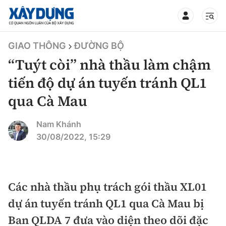
TIN BỘ XÂY DỰNG
GIAO THÔNG
ĐƯỜNG BỘ
“Tuýt còi” nhà thầu làm chậm
tiến độ dự án tuyến tránh QL1
qua Cà Mau
CHUYÊN MỤC
Nam Khánh
Mới nhất
30/08/2022, 15:29
Thời sự
Chính trị
Các nhà thầu phụ trách gói thầu XL01
Xây dựng
dự án tuyến tránh QL1 qua Cà Mau bị
Xã hội
Chỉ đạo điều hành
Ban QLDA 7 đưa vào diện theo dõi đặc
Giao thông