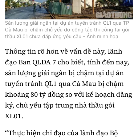
Thế giới
Gương sáng giao thông
Âm nhạc
Nhà thầu
Hậu trường sao
Sản phẩm mới
Thời sự Quốc tế
Đi ++
Sản lượng giải ngân tại dự án tuyến tránh QL1 qua TP
Mời thầu - Đấu thầu
360 độ thể thao
Cà Mau bị chậm chủ yếu do công tác thi công tại gói
Tư vấn
Hồ sơ tài liệu
Du lịch
thầu XL01 chưa đáp ứng yêu cầu - Ảnh minh họa
Video
Thi viết về GTVT
Thế giới giao thông
Thông tin rõ hơn về vấn đề này, lãnh
Khám phá
Thời sự
đạo Ban QLDA 7 cho biết, tính đến nay,
Thế giới xây dựng
Lối sống
Khám phá
sản lượng giải ngân bị chậm tại dự án
Ẩm thực
tuyến tránh QL1 qua Cà Mau bị chậm
Camera giao thông
khoảng 80 tỷ đồng so với kế hoạch đăng
Cơ quan chủ quản: Bộ Xây dựng
Câu chuyện giao thông
ký, chủ yếu tập trung nhà thầu gói
Giấy phép số: 03/GP-BVHTTDL, cấp ngày 1/4/2025.
XL01.
Giải trí - Thể thao
Tòa soạn: Số 2 Nguyễn Công Hoan, phường Giảng Võ,
Hà Nội.
“Thực hiện chỉ đạo của lãnh đạo Bộ