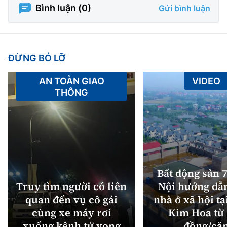
Bình luận (
0
)
Gửi bình luận
ĐỪNG BỎ LỠ
AN TOÀN GIAO
VIDEO
THÔNG
Bất động sản 7
Truy tìm người có liên
Nội hướng dẫ
quan đến vụ cô gái
nhà ở xã hội tạ
cùng xe máy rơi
Kim Hoa từ 
xuống kênh tử vong
đồng/că