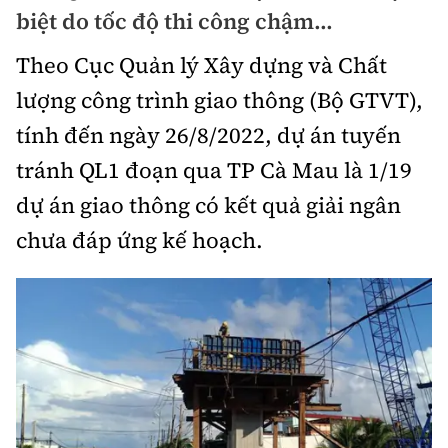
Chuyện dọc đường
biệt do tốc độ thi công chậm…
Quy hoạch kiến trúc
Quản lý
Kinh tế
Theo Cục Quản lý Xây dựng và Chất
Cải chính
Vật liệu xây dựng
Đường bộ
Thị trường
lượng công trình giao thông (Bộ GTVT),
Pháp luật
Giám định chất lượng
tính đến ngày 26/8/2022, dự án tuyến
Hàng không
Tài chính
Thanh tra
An toàn giao thông
tránh QL1 đoạn qua TP Cà Mau là 1/19
Quản lý đô thị
Đường sắt
Chứng khoán
dự án giao thông có kết quả giải ngân
An ninh hình sự
Giao thông 24h
Chất lượng sống
Đăng kiểm
chưa đáp ứng kế hoạch.
Bảo hiểm
Điều tra
ATGT địa phương
Giáo dục
Văn hóa - Giải Trí
Đường sắt tốc độ cao
Doanh nghiệp
Pháp đình
Văn hóa giao thông
Y tế
Văn hóa
Đường thủy
Thể thao
Hỏi - Đáp
Lái xe an toàn
Đời sống
Showbiz
Hàng hải
Bóng đá
Công nghệ
Chung tay vì ATGT
Lao động - Công đoàn
Điện ảnh
Đường sắt đô thị
Bình luận
Công nghệ mới