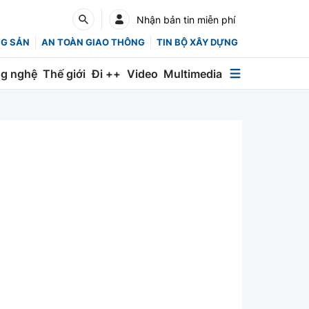
Nhận bản tin miễn phí
NG SẢN
AN TOÀN GIAO THÔNG
TIN BỘ XÂY DỰNG
g nghệ
Thế giới
Đi ++
Video
Multimedia
Multimedia
Special
Emagazine
Photo
Infographic
English
Các chuyên trang