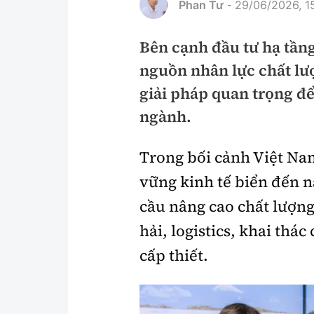
Phan Tư
29/06/2026, 1
-
Pháp luật
An toàn giao t
Bên cạnh đầu tư hạ tầng
Thanh tra
Giao thông 24
nguồn nhân lực chất lư
An ninh hình sự
ATGT địa phươ
giải pháp quan trọng đ
Điều tra
Văn hóa giao t
ngành.
Pháp đình
Lái xe an toàn
Trong bối cảnh Việt Nam
Hỏi - Đáp
Chung tay vì A
vững kinh tế biển đến 
Gương sáng gi
cầu nâng cao chất lượng
xem thêm
hải, logistics, khai thá
cấp thiết.
Chất lượng sống
Văn hóa - Giải T
Giáo dục
Văn hóa