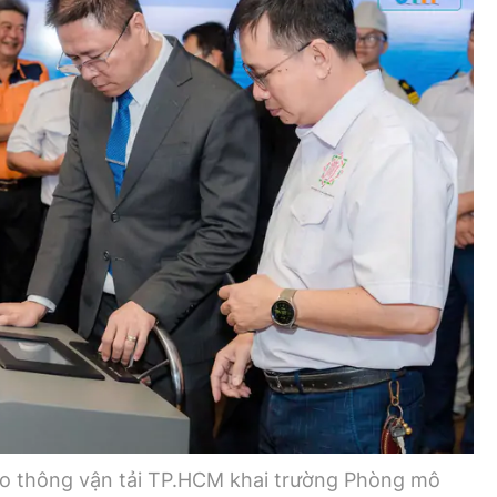
Bình luận
Sản phẩm mới
Hậu trường sao
AI
360 độ thể thao
Tư vấn
Video
Thời sự
Khám phá
Camera giao thông
Câu chuyện giao thông
Lăng kính xây dựng
Giải trí - Thể thao
ao thông vận tải TP.HCM khai trường Phòng mô