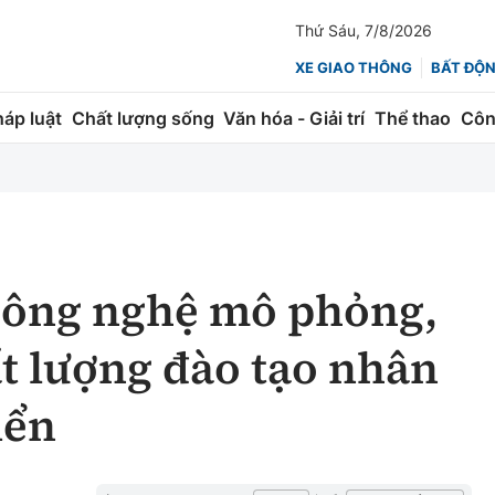
Thứ Sáu, 7/8/2026
XE GIAO THÔNG
BẤT ĐỘ
háp luật
Chất lượng sống
Văn hóa - Giải trí
Thể thao
Côn
Giao thông
Kinh tế
ành
Quản lý
Thị trường
 trúc
Đường bộ
Tài chính
công nghệ mô phỏng,
ng
Hàng không
Chứng khoán
t lượng đào tạo nhân
 lượng
Đường sắt
Bảo hiểm
iển
Đường sắt tốc độ cao
Doanh nghiệp
Đăng kiểm
xem thêm