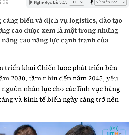
5:29
3:19
Nghe đọc bài
hông
Đường thủy
 cảng biển và dịch vụ logistics, đào tạo
h
Hàng hải
ợng cao được xem là một trong những
ng
Đường sắt đô thị
ể nâng cao năng lực cạnh tranh của
hông
Nhà thầu
Mời thầu - Đấu thầu
 triển khai Chiến lược phát triển bền
TGT
Thi viết về Ngành
năm 2030, tầm nhìn đến năm 2045, yêu
ao thông
 nguồn nhân lực cho các lĩnh vực hàng
c cảng và kinh tế biển ngày càng trở nên
rí
Thể thao
Công nghệ
Bóng đá
Công nghệ mới