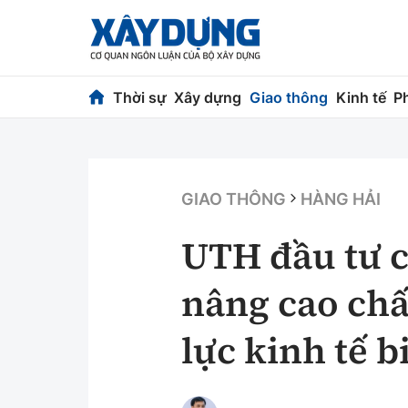
Thời sự
Xây dựng
Giao thông
Kinh tế
P
Thời sự
Xây dựng
Chính trị
Chỉ đạo điều h
GIAO THÔNG
HÀNG HẢI
Xã hội
Quy hoạch kiến
UTH đầu tư 
Chuyện dọc đường
Vật liệu xây dự
nâng cao chấ
Cải chính
Giám định chất
lực kinh tế b
Quản lý đô thị