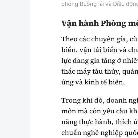
phỏng Buồng lái và Điều độn
V
ận hành Phòng mô
Theo các chuyên gia, cù
biển, vận tải biển và c
lực đang gia tăng ở nhiề
thác máy tàu thủy, quản 
ứng và kinh tế biển.
Trong khi đó, doanh ng
môn mà còn yêu cầu khả
năng thực hành, thích ứ
chuẩn nghề nghiệp quốc