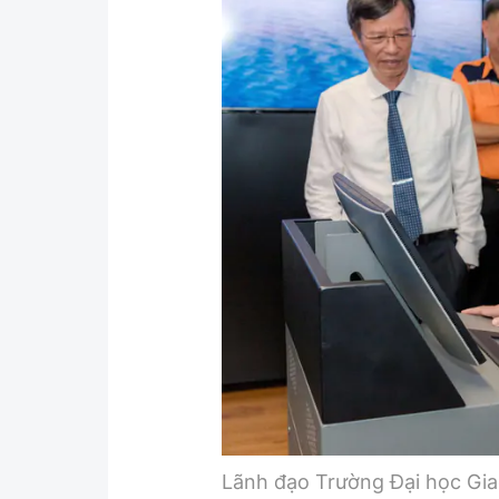
Y tế
Showbiz
Đời sống
Điện ảnh
Lao động - Công đoàn
Âm nhạc
Thế giới
Đi ++
Thời sự Quốc tế
Du lịch
Hồ sơ tài liệu
Khám phá
Thế giới giao thông
Lối sống
Thế giới xây dựng
Ẩm thực
Lãnh đạo Trường Đại học Gi