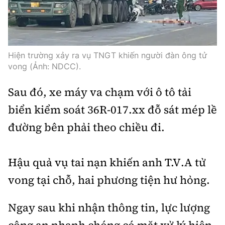
Thế giới
Gương sáng giao thông
Âm nhạc
Nhà thầu
Hậu trường sao
Sản phẩm mới
Thời sự Quốc tế
Đi ++
Mời thầu - Đấu thầu
360 độ thể thao
Tư vấn
Hồ sơ tài liệu
Hiện trường xảy ra vụ TNGT khiến người đàn ông tử
Du lịch
Video
vong (Ảnh: NDCC).
Thi viết về GTVT
Thế giới giao thông
Khám phá
Thời sự
Sau đó, xe máy va chạm với ô tô tải
Thế giới xây dựng
biển kiểm soát 36R-017.xx đỗ sát mép lề
Lối sống
Khám phá
đường bên phải theo chiều đi.
Ẩm thực
Camera giao thông
Cơ quan chủ quản: Bộ Xây dựng
Hậu quả vụ tai nạn khiến anh T.V.A tử
Câu chuyện giao thông
Giấy phép số: 03/GP-BVHTTDL, cấp ngày 1/4/2025.
vong tại chỗ, hai phương tiện hư hỏng.
Giải trí - Thể thao
Tòa soạn: Số 2 Nguyễn Công Hoan, phường Giảng Võ,
Ngay sau khi nhận thông tin, lực lượng
Hà Nội.