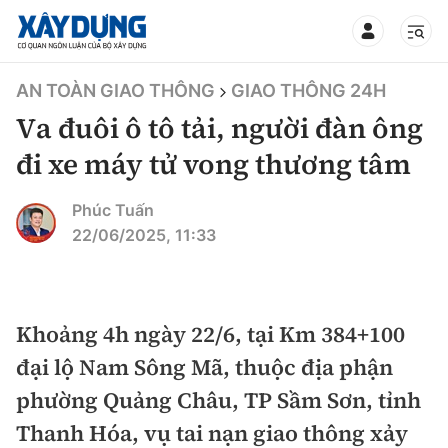
TIN BỘ XÂY DỰNG
AN TOÀN GIAO THÔNG
GIAO THÔNG 24H
Va đuôi ô tô tải, người đàn ông
đi xe máy tử vong thương tâm
CHUYÊN MỤC
Phúc Tuấn
22/06/2025, 11:33
Mới nhất
Thời sự
Khoảng 4h ngày 22/6, tại Km 384+100
đại lộ Nam Sông Mã, thuộc địa phận
Chính trị
Xây dựng
phường Quảng Châu, TP Sầm Sơn, tỉnh
Xã hội
Chỉ đạo điều hành
Thanh Hóa, vụ tai nạn giao thông xảy
Giao thông