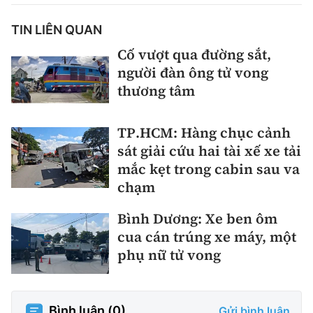
TIN LIÊN QUAN
Cố vượt qua đường sắt,
người đàn ông tử vong
thương tâm
TP.HCM: Hàng chục cảnh
sát giải cứu hai tài xế xe tải
mắc kẹt trong cabin sau va
chạm
Bình Dương: Xe ben ôm
cua cán trúng xe máy, một
phụ nữ tử vong
Bình luận (
0
)
Gửi bình luận