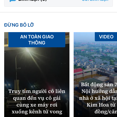
ĐỪNG BỎ LỠ
AN TOÀN GIAO
VIDEO
THÔNG
Bất động sản 7
Truy tìm người có liên
Nội hướng dẫ
quan đến vụ cô gái
nhà ở xã hội tạ
cùng xe máy rơi
Kim Hoa từ 
xuống kênh tử vong
đồng/că