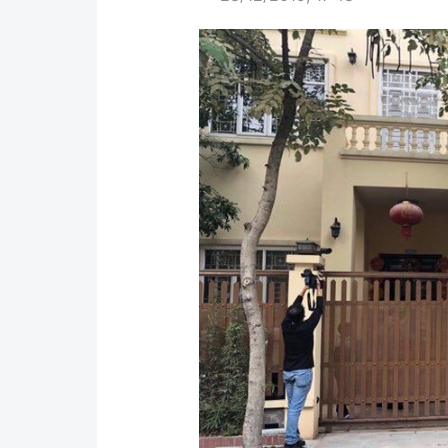
Pháp luật
An toàn giao t
Thanh tra
Giao thông 24
An ninh hình sự
ATGT địa phươ
Điều tra
Văn hóa giao t
Pháp đình
Lái xe an toàn
Hỏi - Đáp
Chung tay vì A
Gương sáng gi
xem thêm
Chất lượng sống
Văn hóa - Giải T
Giáo dục
Văn hóa