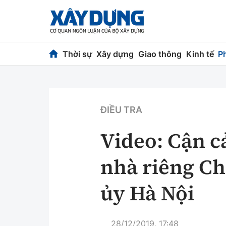
Thời sự
Xây dựng
Giao thông
Kinh tế
P
Thời sự
Xây dựng
Chính trị
Chỉ đạo điều h
ĐIỀU TRA
Xã hội
Quy hoạch kiến
Video: Cận c
Chuyện dọc đường
Vật liệu xây dự
nhà riêng C
Cải chính
Giám định chất
ủy Hà Nội
Quản lý đô thị
28/12/2019, 17:48