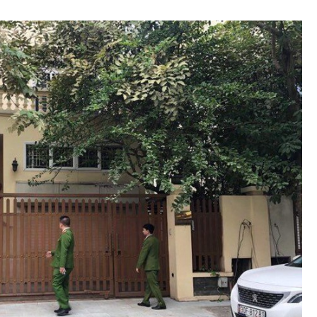
hông
Đường thủy
h
Hàng hải
ng
Đường sắt đô thị
hông
Nhà thầu
Mời thầu - Đấu thầu
TGT
Thi viết về Ngành
ao thông
rí
Thể thao
Công nghệ
Bóng đá
Công nghệ mới