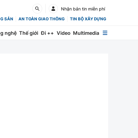
Nhận bản tin miễn phí
NG SẢN
AN TOÀN GIAO THÔNG
TIN BỘ XÂY DỰNG
g nghệ
Thế giới
Đi ++
Video
Multimedia
Multimedia
Special
Emagazine
Photo
Infographic
English
Các chuyên trang