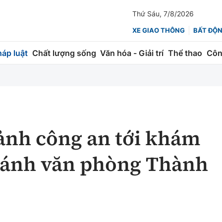
Thứ Sáu, 7/8/2026
XE GIAO THÔNG
BẤT ĐỘ
háp luật
Chất lượng sống
Văn hóa - Giải trí
Thể thao
Côn
Giao thông
Kinh tế
ành
Quản lý
Thị trường
 trúc
Đường bộ
Tài chính
ảnh công an tới khám
ng
Hàng không
Chứng khoán
hánh văn phòng Thành
 lượng
Đường sắt
Bảo hiểm
Đường sắt tốc độ cao
Doanh nghiệp
Đăng kiểm
xem thêm