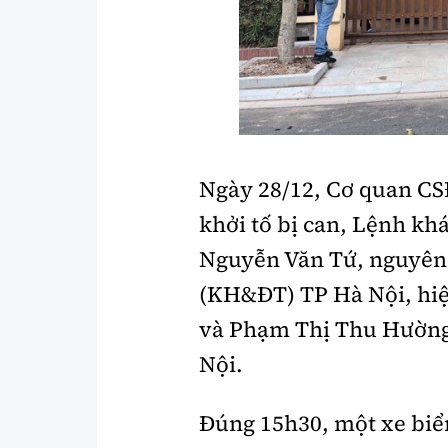
Ngày 28/12, Cơ quan CS
khởi tố bị can, Lệnh kh
Nguyễn Văn Tứ, nguyên 
(KH&ĐT) TP Hà Nội, hi
và Phạm Thị Thu Hườn
Nội.
Đúng 15h30, một xe biển