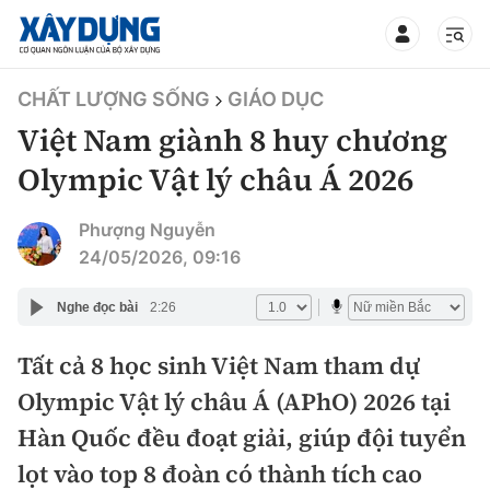
TIN BỘ XÂY DỰNG
CHẤT LƯỢNG SỐNG
GIÁO DỤC
Việt Nam giành 8 huy chương
Olympic Vật lý châu Á 2026
CHUYÊN MỤC
Phượng Nguyễn
24/05/2026, 09:16
Mới nhất
Nghe đọc bài
2:26
Thời sự
Tất cả 8 học sinh Việt Nam tham dự
Olympic Vật lý châu Á (APhO) 2026 tại
Chính trị
Xây dựng
Hàn Quốc đều đoạt giải, giúp đội tuyển
Xã hội
Chỉ đạo điều hành
lọt vào top 8 đoàn có thành tích cao
Giao thông