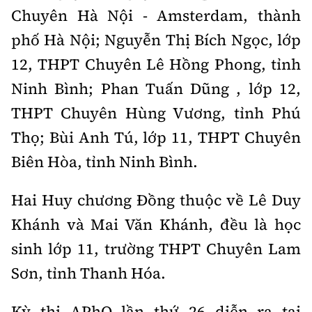
Tổng biên tập:
Nguyễn Thị Hồng Nga
Chuyên Hà Nội - Amsterdam, thành
Phó Tổng biên tập:
Nguyễn Sơn Tùng,
phố Hà Nội; Nguyễn Thị Bích Ngọc, lớp
Nguyễn Đức Thắng, La Đức Hùng
12, THPT Chuyên Lê Hồng Phong, tỉnh
Hotline:
Quảng cáo và Phát hành:
Ninh Bình; Phan Tuấn Dũng , lớp 12,
0901 514 799
0915 057 282
THPT Chuyên Hùng Vương, tỉnh Phú
Email:
bandoc@baoxaydung.vn
Thọ; Bùi Anh Tú, lớp 11, THPT Chuyên
Cấm sao chép dưới mọi hình thức nếu không có sự
chấp thuận bằng văn bản.
Biên Hòa, tỉnh Ninh Bình.
Hai Huy chương Đồng thuộc về Lê Duy
Khánh và Mai Văn Khánh, đều là học
sinh lớp 11, trường THPT Chuyên Lam
Thông tin tòa
soạn
Sơn, tỉnh Thanh Hóa.
Kỳ thi APhO lần thứ 26 diễn ra tại