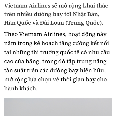
Chuyện dọc đường
Vietnam Airlines sẽ mở rộng khai thác
Quy hoạch kiến trúc
Quản lý
Kinh tế
trên nhiều đường bay tới Nhật Bản,
Cải chính
Vật liệu xây dựng
Hàn Quốc và Đài Loan (Trung Quốc).
Đường bộ
Thị trường
Pháp luật
Giám định chất lượng
Theo Vietnam Airlines, hoạt động này
Hàng không
Tài chính
Thanh tra
nằm trong kế hoạch tăng cường kết nối
An toàn giao thông
Quản lý đô thị
Đường sắt
Chứng khoán
tại những thị trường quốc tế có nhu cầu
An ninh hình sự
Giao thông 24h
Chất lượng sống
cao của hãng, trong đó tập trung nâng
Đăng kiểm
Bảo hiểm
Điều tra
ATGT địa phương
tần suất trên các đường bay hiện hữu,
Giáo dục
Văn hóa - Giải Trí
Đường sắt tốc độ cao
Doanh nghiệp
Pháp đình
mở rộng lựa chọn về thời gian bay cho
Văn hóa giao thông
Y tế
Văn hóa
Đường thủy
hành khách.
Thể thao
Hỏi - Đáp
Lái xe an toàn
Đời sống
Showbiz
Hàng hải
Bóng đá
Công nghệ
Chung tay vì ATGT
Lao động - Công đoàn
Điện ảnh
Đường sắt đô thị
Bình luận
Công nghệ mới