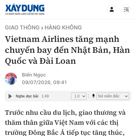
TIN BỘ XÂY DỰNG
GIAO THÔNG
HÀNG KHÔNG
Vietnam Airlines tăng mạnh
chuyến bay đến Nhật Bản, Hàn
Quốc và Đài Loan
CHUYÊN MỤC
Biển Ngọc
Mới nhất
09/07/2026, 09:41
Thời sự
Nghe đọc bài
1:49
Chính trị
Trước nhu cầu du lịch, giao thương và
Xây dựng
thăm thân giữa Việt Nam với các thị
Xã hội
Chỉ đạo điều hành
trường Đông Bắc Á tiếp tục tăng thúc,
Giao thông