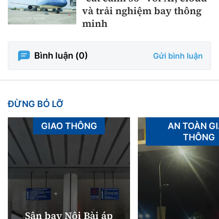
và trải nghiệm bay thông
minh
Bình luận (
0
)
Gửi bình luận
ĐỪNG BỎ LỠ
GIAO THÔNG
AN TOÀN G
THÔNG
Sân bay Nội Bài áp