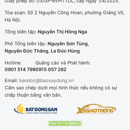
Giấy phép số: 03/GP-BVHTTDL, cấp ngày 1/4/2025.
Tòa soạn: Số 2 Nguyễn Công Hoan, phường Giảng Võ,
Hà Nội.
Tổng biên tập:
Nguyễn Thị Hồng Nga
Phó Tổng biên tập:
Nguyễn Sơn Tùng,
Nguyễn Đức Thắng, La Đức Hùng
Hotline:
Quảng cáo và Phát hành:
0901 514 799
0915 057 282
Email:
bandoc@baoxaydung.vn
Cấm sao chép dưới mọi hình thức nếu không có sự
chấp thuận bằng văn bản.