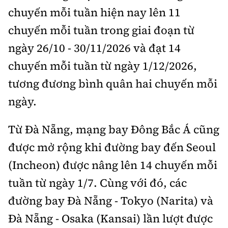
Tổng biên tập:
Nguyễn Thị Hồng Nga
chuyến mỗi tuần hiện nay lên 11
Phó Tổng biên tập:
Nguyễn Sơn Tùng,
chuyến mỗi tuần trong giai đoạn từ
Nguyễn Đức Thắng, La Đức Hùng
ngày 26/10 - 30/11/2026 và đạt 14
Hotline:
Quảng cáo và Phát hành:
chuyến mỗi tuần từ ngày 1/12/2026,
0901 514 799
0915 057 282
tương đương bình quân hai chuyến mỗi
Email:
bandoc@baoxaydung.vn
ngày.
Cấm sao chép dưới mọi hình thức nếu không có sự
chấp thuận bằng văn bản.
Từ Đà Nẵng, mạng bay Đông Bắc Á cũng
được mở rộng khi đường bay đến Seoul
(Incheon) được nâng lên 14 chuyến mỗi
tuần từ ngày 1/7. Cùng với đó, các
Thông tin tòa
soạn
đường bay Đà Nẵng - Tokyo (Narita) và
Đà Nẵng - Osaka (Kansai) lần lượt được