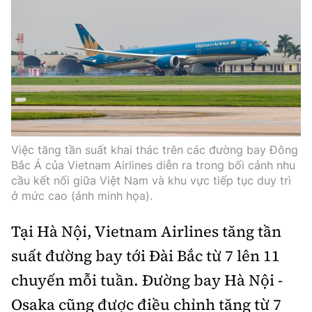
Thế giới
Gương sáng giao thông
Âm nhạc
Nhà thầu
Hậu trường sao
Sản phẩm mới
Thời sự Quốc tế
Đi ++
Mời thầu - Đấu thầu
360 độ thể thao
Tư vấn
Hồ sơ tài liệu
Du lịch
Video
Thi viết về GTVT
Thế giới giao thông
Khám phá
Thời sự
Thế giới xây dựng
Việc tăng tần suất khai thác trên các đường bay Đông
Lối sống
Khám phá
Bắc Á của Vietnam Airlines diễn ra trong bối cảnh nhu
cầu kết nối giữa Việt Nam và khu vực tiếp tục duy trì
Ẩm thực
Camera giao thông
ở mức cao (ảnh minh họa).
Cơ quan chủ quản: Bộ Xây dựng
Câu chuyện giao thông
Tại Hà Nội, Vietnam Airlines tăng tần
Giấy phép số: 03/GP-BVHTTDL, cấp ngày 1/4/2025.
suất đường bay tới Đài Bắc từ 7 lên 11
Giải trí - Thể thao
Tòa soạn: Số 2 Nguyễn Công Hoan, phường Giảng Võ,
chuyến mỗi tuần. Đường bay Hà Nội -
Hà Nội.
Osaka cũng được điều chỉnh tăng từ 7