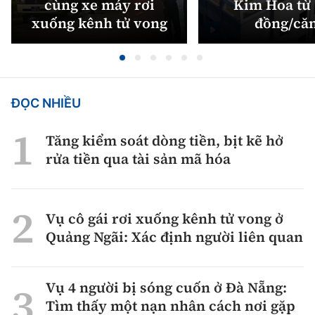
cùng xe máy rơi
Kim Hoa từ 
xuống kênh tử vong
đồng/că
ĐỌC NHIỀU
Tăng kiểm soát dòng tiền, bịt kẽ hở
rửa tiền qua tài sản mã hóa
Vụ cô gái rơi xuống kênh tử vong ở
Quảng Ngãi: Xác định người liên quan
Vụ 4 người bị sóng cuốn ở Đà Nẵng:
Tìm thấy một nạn nhân cách nơi gặp