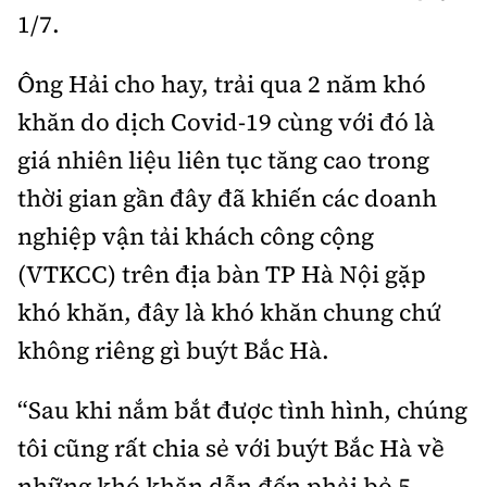
Thế giới
Gương sáng giao thông
1/7.
Âm nhạc
Nhà thầu
Hậu trường sao
Sản phẩm mới
Thời sự Quốc tế
Đi ++
Ông Hải cho hay, trải qua 2 năm khó
Mời thầu - Đấu thầu
360 độ thể thao
Tư vấn
Hồ sơ tài liệu
khăn do dịch Covid-19 cùng với đó là
Du lịch
Video
Thi viết về GTVT
giá nhiên liệu liên tục tăng cao trong
Thế giới giao thông
Khám phá
Thời sự
thời gian gần đây đã khiến các doanh
Thế giới xây dựng
nghiệp vận tải khách công cộng
Lối sống
Khám phá
(VTKCC) trên địa bàn TP Hà Nội gặp
Ẩm thực
Camera giao thông
khó khăn, đây là khó khăn chung chứ
Cơ quan chủ quản: Bộ Xây dựng
không riêng gì buýt Bắc Hà.
Câu chuyện giao thông
Giấy phép số: 03/GP-BVHTTDL, cấp ngày 1/4/2025.
“Sau khi nắm bắt được tình hình, chúng
Giải trí - Thể thao
Tòa soạn: Số 2 Nguyễn Công Hoan, phường Giảng Võ,
tôi cũng rất chia sẻ với buýt Bắc Hà về
Hà Nội.
những khó khăn dẫn đến phải bỏ 5