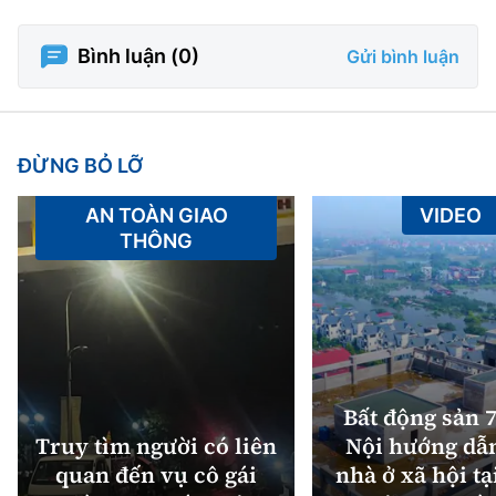
Bình luận (
0
)
Gửi bình luận
ĐỪNG BỎ LỠ
AN TOÀN GIAO
VIDEO
THÔNG
Bất động sản 7
Truy tìm người có liên
Nội hướng dẫ
quan đến vụ cô gái
nhà ở xã hội tạ