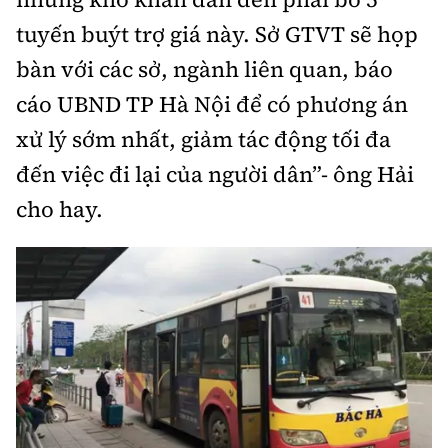
Tổng biên tập:
Nguyễn Thị Hồng Nga
tuyến buýt trợ giá này. Sở GTVT sẽ họp
Phó Tổng biên tập:
Nguyễn Sơn Tùng,
bàn với các sở, ngành liên quan, báo
Nguyễn Đức Thắng, La Đức Hùng
cáo UBND TP Hà Nội để có phương án
Hotline:
Quảng cáo và Phát hành:
xử lý sớm nhất, giảm tác động tối đa
0901 514 799
0915 057 282
đến việc đi lại của người dân”- ông Hải
Email:
bandoc@baoxaydung.vn
Cấm sao chép dưới mọi hình thức nếu không có sự
cho hay.
chấp thuận bằng văn bản.
Thông tin tòa
soạn