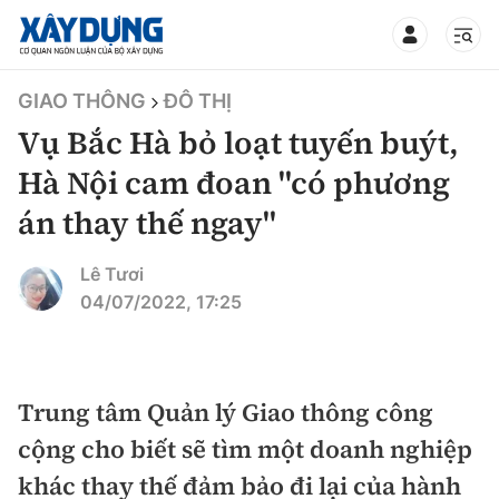
TIN BỘ XÂY DỰNG
GIAO THÔNG
ĐÔ THỊ
Vụ Bắc Hà bỏ loạt tuyến buýt,
Hà Nội cam đoan "có phương
án thay thế ngay"
CHUYÊN MỤC
Lê Tươi
Mới nhất
04/07/2022, 17:25
Thời sự
Chính trị
Trung tâm Quản lý Giao thông công
Xây dựng
cộng cho biết sẽ tìm một doanh nghiệp
Xã hội
Chỉ đạo điều hành
khác thay thế đảm bảo đi lại của hành
Giao thông