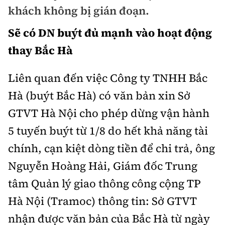
Chuyện dọc đường
khách không bị gián đoạn.
Quy hoạch kiến trúc
Quản lý
Kinh tế
Sẽ có DN buýt đủ mạnh vào hoạt động
Cải chính
Vật liệu xây dựng
Đường bộ
Thị trường
thay Bắc Hà
Pháp luật
Giám định chất lượng
Hàng không
Tài chính
Liên quan đến việc Công ty TNHH Bắc
Thanh tra
An toàn giao thông
Quản lý đô thị
Đường sắt
Hà (buýt Bắc Hà) có văn bản xin Sở
Chứng khoán
An ninh hình sự
Giao thông 24h
GTVT Hà Nội cho phép dừng vận hành
Chất lượng sống
Đăng kiểm
Bảo hiểm
Điều tra
5 tuyến buýt từ 1/8 do hết khả năng tài
ATGT địa phương
Giáo dục
Văn hóa - Giải Trí
Đường sắt tốc độ cao
chính, cạn kiệt dòng tiền để chi trả, ông
Doanh nghiệp
Pháp đình
Văn hóa giao thông
Y tế
Nguyễn Hoàng Hải, Giám đốc Trung
Văn hóa
Đường thủy
Thể thao
Hỏi - Đáp
Lái xe an toàn
tâm Quản lý giao thông công cộng TP
Đời sống
Showbiz
Hàng hải
Bóng đá
Hà Nội (Tramoc) thông tin: Sở GTVT
Công nghệ
Chung tay vì ATGT
Lao động - Công đoàn
Điện ảnh
nhận được văn bản của Bắc Hà từ ngày
Đường sắt đô thị
Bình luận
Công nghệ mới