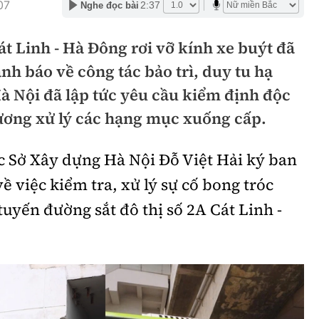
07
2:37
Nghe đọc bài
hông
Đường thủy
át Linh - Hà Đông rơi vỡ kính xe buýt đã
h
Hàng hải
nh báo về công tác bảo trì, duy tu hạ
ng
Đường sắt đô thị
Hà Nội đã lập tức yêu cầu kiểm định độc
hông
Nhà thầu
rương xử lý các hạng mục xuống cấp.
Mời thầu - Đấu thầu
c Sở Xây dựng Hà Nội Đỗ Việt Hải ký ban
TGT
Thi viết về Ngành
ề việc kiểm tra, xử lý sự cố bong tróc
ao thông
tuyến đường sắt đô thị số 2A Cát Linh -
rí
Thể thao
Công nghệ
Bóng đá
Công nghệ mới