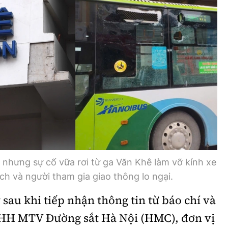
Bình luận
Sản phẩm mới
Hậu trường sao
AI
360 độ thể thao
Tư vấn
Video
Thời sự
Khám phá
Camera giao thông
, nhưng sự cố vữa rơi từ ga Văn Khê làm vỡ kính xe
Câu chuyện giao thông
h và người tham gia giao thông lo ngại.
Lăng kính xây dựng
sau khi tiếp nhận thông tin từ báo chí và
Giải trí - Thể thao
NHH MTV Đường sắt Hà Nội (HMC), đơn vị