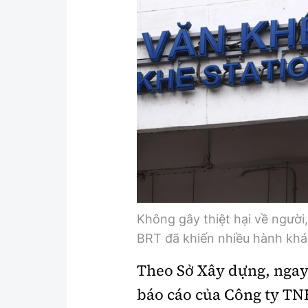
Y tế
Showbiz
Đời sống
Điện ảnh
Lao động - Công đoàn
Âm nhạc
Thế giới
Đi ++
Thời sự Quốc tế
Du lịch
Hồ sơ tài liệu
Khám phá
Thế giới giao thông
Lối sống
Không gây thiệt hại về người
Thế giới xây dựng
Ẩm thực
BRT đã khiến nhiều hành khác
Theo Sở Xây dựng, ngay 
báo cáo của Công ty T