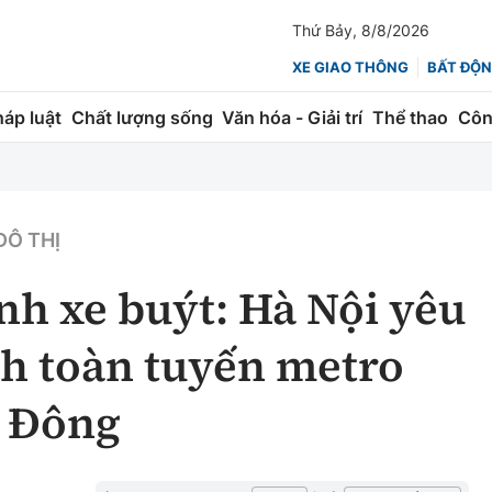
Thứ Bảy, 8/8/2026
XE GIAO THÔNG
BẤT ĐỘN
háp luật
Chất lượng sống
Văn hóa - Giải trí
Thể thao
Côn
Giao thông
Kinh tế
ành
Quản lý
Thị trường
ĐÔ THỊ
 trúc
Đường bộ
Tài chính
ính xe buýt: Hà Nội yêu
ng
Hàng không
Chứng khoán
h toàn tuyến metro
 lượng
Đường sắt
Bảo hiểm
à Đông
Đường sắt tốc độ cao
Doanh nghiệp
Đăng kiểm
xem thêm