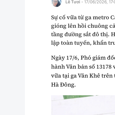
Lê Tươi
17/06/2026, 17:
-
Pháp luật
An toàn giao t
Sự cố vữa từ ga metro C
Thanh tra
Giao thông 24
gióng lên hồi chuông cả
An ninh hình sự
ATGT địa phươ
tầng đường sắt đô thị. 
Điều tra
Văn hóa giao t
lập toàn tuyến, khẩn t
Pháp đình
Lái xe an toàn
Ngày 17/6, Phó giám đố
Hỏi - Đáp
Chung tay vì A
hành Văn bản số 13178 v
Gương sáng gi
vữa tại ga Văn Khê trên 
xem thêm
Hà Đông.
Chất lượng sống
Văn hóa - Giải T
Giáo dục
Văn hóa