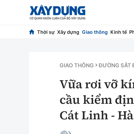
Thời sự
Xây dựng
Giao thông
Kinh tế
P
Thời sự
Xây dựng
Chính trị
Chỉ đạo điều h
GIAO THÔNG
ĐƯỜNG SẮT 
Xã hội
Quy hoạch kiến
Vữa rơi vỡ k
Chuyện dọc đường
Vật liệu xây dự
cầu kiểm địn
Cải chính
Giám định chất
Cát Linh - H
Quản lý đô thị