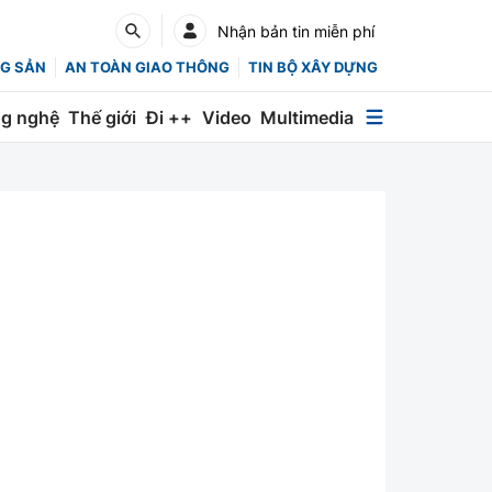
Nhận bản tin miễn phí
G SẢN
AN TOÀN GIAO THÔNG
TIN BỘ XÂY DỰNG
g nghệ
Thế giới
Đi ++
Video
Multimedia
Multimedia
Special
Emagazine
Photo
Infographic
English
Các chuyên trang