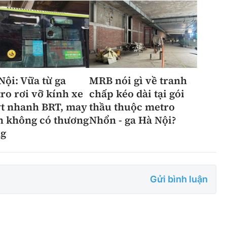
Nội: Vữa từ ga
MRB nói gì về tranh
ro rơi vỡ kính xe
chấp kéo dài tại gói
t nhanh BRT, may
thầu thuộc metro
 không có thương
Nhổn - ga Hà Nội?
g
Gửi bình luận