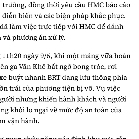
n trường, đồng thời yêu cầu HMC báo cáo
, diễn biến và các biện pháp khắc phục.
 đã làm việc trực tiếp với HMC để đánh
h và phương án xử lý.
g 11h20 ngày 9/6, khi một mảng vữa hoàn
 tên ga Văn Khê bất ngờ bong tróc, rơi
xe buýt nhanh BRT đang lưu thông phía
ờn trái của phương tiện bị vỡ. Vụ việc
 người nhưng khiến hành khách và người
ng khỏi lo ngại về mức độ an toàn của
ăm vận hành.
cơ quan chức năng xác định khu vực gắn