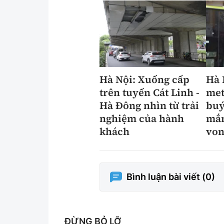
Hà Nội: Xuống cấp
Hà 
trên tuyến Cát Linh -
met
Hà Đông nhìn từ trải
buý
nghiệm của hành
mắn
khách
von
Bình luận bài viết (
0
)
ĐỪNG BỎ LỠ