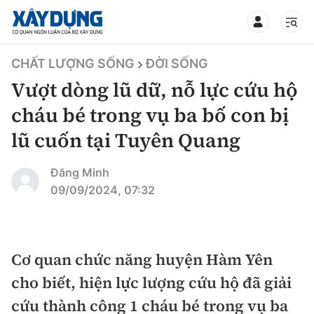
TIN BỘ XÂY DỰNG
CHẤT LƯỢNG SỐNG
ĐỜI SỐNG
Vượt dòng lũ dữ, nỗ lực cứu hộ
cháu bé trong vụ ba bố con bị
lũ cuốn tại Tuyên Quang
CHUYÊN MỤC
Đăng Minh
Mới nhất
09/09/2024, 07:32
Thời sự
Chính trị
Cơ quan chức năng huyện Hàm Yên
Xây dựng
cho biết, hiện lực lượng cứu hộ đã giải
Xã hội
Chỉ đạo điều hành
cứu thành công 1 cháu bé trong vụ ba
Giao thông