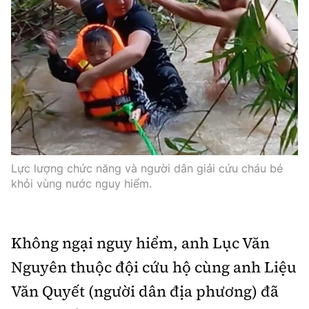
Tổng biên tập:
Nguyễn Thị Hồng Nga
Phó Tổng biên tập:
Nguyễn Sơn Tùng,
Nguyễn Đức Thắng, La Đức Hùng
Hotline:
Quảng cáo và Phát hành:
0901 514 799
0915 057 282
Email:
bandoc@baoxaydung.vn
Cấm sao chép dưới mọi hình thức nếu không có sự
chấp thuận bằng văn bản.
Lực lượng chức năng và người dân giải cứu cháu bé
khỏi vùng nước nguy hiểm.
Không ngại nguy hiểm, anh Lục Văn
Thông tin tòa
Nguyên thuộc đội cứu hộ cùng anh Liệu
soạn
Văn Quyết (người dân địa phương) đã