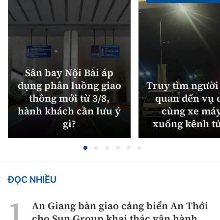
Sân bay Nội Bài áp
dụng phân luồng giao
Truy tìm người 
thông mới từ 3/8,
quan đến vụ c
hành khách cần lưu ý
cùng xe máy
gì?
xuống kênh t
ĐỌC NHIỀU
An Giang bàn giao cảng biển An Thới
cho Sun Group khai thác vận hành