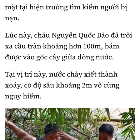
Thế giới
Gương sáng giao thông
mặt tại hiện trường tìm kiếm người bị
Âm nhạc
Nhà thầu
Hậu trường sao
Sản phẩm mới
nạn.
Thời sự Quốc tế
Đi ++
Mời thầu - Đấu thầu
360 độ thể thao
Tư vấn
Hồ sơ tài liệu
Lúc này, cháu Nguyễn Quốc Bảo đã trôi
Du lịch
Video
Thi viết về GTVT
xa cầu tràn khoảng hơn 100m, bám
Thế giới giao thông
Khám phá
Thời sự
được vào gốc cây giữa dòng nước.
Thế giới xây dựng
Lối sống
Khám phá
Tại vị trí này, nước chảy xiết thành
Ẩm thực
xoáy, có độ sâu khoảng 2m vô cùng
Camera giao thông
nguy hiểm.
Cơ quan chủ quản: Bộ Xây dựng
Câu chuyện giao thông
Giấy phép số: 03/GP-BVHTTDL, cấp ngày 1/4/2025.
Giải trí - Thể thao
Tòa soạn: Số 2 Nguyễn Công Hoan, phường Giảng Võ,
Hà Nội.