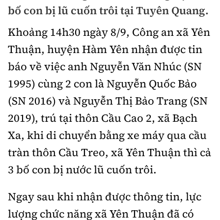
Chuyện dọc đường
bố con bị lũ cuốn trôi tại Tuyên Quang.
Quy hoạch kiến trúc
Quản lý
Kinh tế
Khoảng 14h30 ngày 8/9,
Công an xã Yên
Cải chính
Vật liệu xây dựng
Đường bộ
Thị trường
Thuận, huyện Hàm Yên nhận được tin
Pháp luật
Giám định chất lượng
báo về việc anh Nguyễn Văn Nhúc (SN
Hàng không
Tài chính
Thanh tra
An toàn giao thông
1995) cùng 2 con là Nguyễn Quốc Bảo
Quản lý đô thị
Đường sắt
Chứng khoán
(SN 2016) và Nguyễn Thị Bảo Trang (SN
An ninh hình sự
Giao thông 24h
Chất lượng sống
Đăng kiểm
2019), trú tại thôn Cầu Cao 2, xã Bạch
Bảo hiểm
Điều tra
ATGT địa phương
Giáo dục
Xa, khi di chuyển bằng xe máy qua cầu
Văn hóa - Giải Trí
Đường sắt tốc độ cao
Doanh nghiệp
Pháp đình
tràn thôn Cầu Treo, xã Yên Thuận thì cả
Văn hóa giao thông
Y tế
Văn hóa
Đường thủy
Thể thao
3 bố con bị nước lũ cuốn trôi.
Hỏi - Đáp
Lái xe an toàn
Đời sống
Showbiz
Hàng hải
Bóng đá
Ngay sau khi nhận được thông tin, lực
Công nghệ
Chung tay vì ATGT
Lao động - Công đoàn
Điện ảnh
lượng chức năng xã Yên Thuận đã có
Đường sắt đô thị
Bình luận
Công nghệ mới