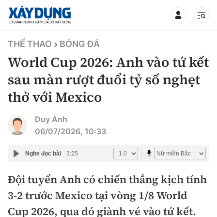
TIN BỘ XÂY DỰNG
THỂ THAO
BÓNG ĐÁ
World Cup 2026: Anh vào tứ kết
sau màn rượt đuổi tỷ số nghẹt
thở với Mexico
CHUYÊN MỤC
Duy Anh
Mới nhất
06/07/2026, 10:33
Thời sự
Nghe đọc bài
3:25
Chính trị
Đội tuyển Anh có chiến thắng kịch tính
Xây dựng
3-2 trước Mexico tại vòng 1/8 World
Xã hội
Chỉ đạo điều hành
Cup 2026, qua đó giành vé vào tứ kết.
Giao thông