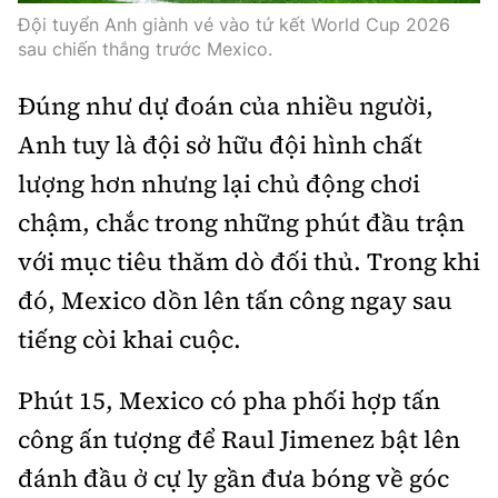
Thế giới
Gương sáng giao thông
Đội tuyển Anh giành vé vào tứ kết World Cup 2026
Âm nhạc
Nhà thầu
Hậu trường sao
sau chiến thắng trước Mexico.
Sản phẩm mới
Thời sự Quốc tế
Đi ++
Mời thầu - Đấu thầu
360 độ thể thao
Đúng như dự đoán của nhiều người,
Tư vấn
Hồ sơ tài liệu
Du lịch
Anh tuy là đội sở hữu đội hình chất
Video
Thi viết về GTVT
Thế giới giao thông
lượng hơn nhưng lại chủ động chơi
Khám phá
Thời sự
chậm, chắc trong những phút đầu trận
Thế giới xây dựng
Lối sống
Khám phá
với mục tiêu thăm dò đối thủ. Trong khi
đó, Mexico dồn lên tấn công ngay sau
Ẩm thực
Camera giao thông
tiếng còi khai cuộc.
Cơ quan chủ quản: Bộ Xây dựng
Câu chuyện giao thông
Giấy phép số: 03/GP-BVHTTDL, cấp ngày 1/4/2025.
Phút 15, Mexico có pha phối hợp tấn
Giải trí - Thể thao
Tòa soạn: Số 2 Nguyễn Công Hoan, phường Giảng Võ,
công ấn tượng để Raul Jimenez bật lên
Hà Nội.
đánh đầu ở cự ly gần đưa bóng về góc