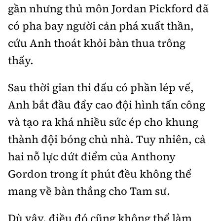
Tổng biên tập:
Nguyễn Thị Hồng Nga
gần nhưng thủ môn Jordan Pickford đã
có pha bay người cản phá xuất thần,
Phó Tổng biên tập:
Nguyễn Sơn Tùng,
Nguyễn Đức Thắng, La Đức Hùng
cứu Anh thoát khỏi bàn thua trông
Hotline:
Quảng cáo và Phát hành:
thấy.
0901 514 799
0915 057 282
Email:
bandoc@baoxaydung.vn
Sau thời gian thi đấu có phần lép vế,
Cấm sao chép dưới mọi hình thức nếu không có sự
Anh bắt đầu đẩy cao đội hình tấn công
chấp thuận bằng văn bản.
và tạo ra khá nhiều sức ép cho khung
thành đội bóng chủ nhà. Tuy nhiên, cả
hai nỗ lực dứt điểm của Anthony
Gordon trong ít phút đều không thể
Thông tin tòa
soạn
mang về bàn thắng cho Tam sư.
Dù vậy, điều đó cũng không thể làm