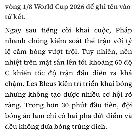
Chuyện dọc đường
vòng 1/8 World Cup 2026 để ghi tên vào
Quy hoạch kiến trúc
Quản lý
Kinh tế
tứ kết.
Cải chính
Vật liệu xây dựng
Đường bộ
Thị trường
Ngay sau tiếng còi khai cuộc, Pháp
Pháp luật
Giám định chất lượng
nhanh chóng kiểm soát thế trận với tỷ
Hàng không
Tài chính
Thanh tra
An toàn giao thông
lệ cầm bóng vượt trội. Tuy nhiên, nền
Quản lý đô thị
Đường sắt
Chứng khoán
nhiệt trên mặt sân lên tới khoảng 60 độ
An ninh hình sự
Giao thông 24h
Chất lượng sống
Đăng kiểm
C khiến tốc độ trận đấu diễn ra khá
Bảo hiểm
Điều tra
ATGT địa phương
chậm. Les Bleus kiên trì triển khai bóng
Giáo dục
Văn hóa - Giải Trí
Đường sắt tốc độ cao
Doanh nghiệp
Pháp đình
nhưng không tạo được nhiều cơ hội rõ
Văn hóa giao thông
Y tế
Văn hóa
Đường thủy
ràng. Trong hơn 30 phút đầu tiên, đội
Thể thao
Hỏi - Đáp
Lái xe an toàn
Đời sống
bóng áo lam chỉ có hai pha dứt điểm và
Showbiz
Hàng hải
Bóng đá
Công nghệ
đều không đưa bóng trúng đích.
Chung tay vì ATGT
Lao động - Công đoàn
Điện ảnh
Đường sắt đô thị
Bình luận
Công nghệ mới