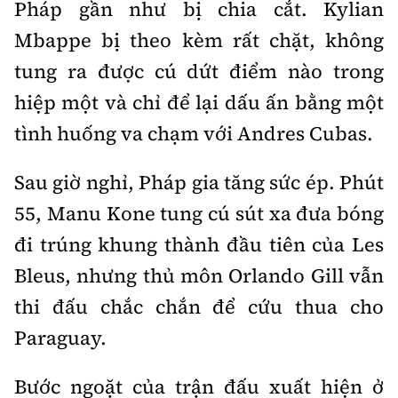
Pháp gần như bị chia cắt. Kylian
Tổng biên tập:
Nguyễn Thị Hồng Nga
Mbappe bị theo kèm rất chặt, không
Phó Tổng biên tập:
Nguyễn Sơn Tùng,
Nguyễn Đức Thắng, La Đức Hùng
tung ra được cú dứt điểm nào trong
Hotline:
Quảng cáo và Phát hành:
hiệp một và chỉ để lại dấu ấn bằng một
0901 514 799
0915 057 282
tình huống va chạm với Andres Cubas.
Email:
bandoc@baoxaydung.vn
Cấm sao chép dưới mọi hình thức nếu không có sự
Sau giờ nghỉ, Pháp gia tăng sức ép. Phút
chấp thuận bằng văn bản.
55, Manu Kone tung cú sút xa đưa bóng
đi trúng khung thành đầu tiên của Les
Bleus, nhưng thủ môn Orlando Gill vẫn
thi đấu chắc chắn để cứu thua cho
Thông tin tòa
Paraguay.
soạn
Bước ngoặt của trận đấu xuất hiện ở