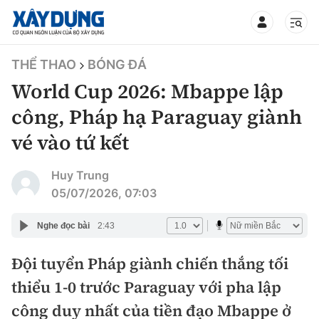
TIN BỘ XÂY DỰNG
THỂ THAO
BÓNG ĐÁ
World Cup 2026: Mbappe lập
công, Pháp hạ Paraguay giành
vé vào tứ kết
CHUYÊN MỤC
Huy Trung
Mới nhất
05/07/2026, 07:03
Thời sự
Nghe đọc bài
2:43
Chính trị
Đội tuyển Pháp giành chiến thắng tối
Xây dựng
thiểu 1-0 trước Paraguay với pha lập
Xã hội
Chỉ đạo điều hành
công duy nhất của tiền đạo Mbappe ở
Giao thông