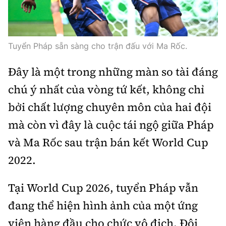
Thế giới
Gương sáng giao thông
Âm nhạc
Nhà thầu
Hậu trường sao
Sản phẩm mới
Thời sự Quốc tế
Đi ++
Mời thầu - Đấu thầu
360 độ thể thao
Tuyển Pháp sẵn sàng cho trận đấu với Ma Rốc.
Tư vấn
Hồ sơ tài liệu
Du lịch
Video
Thi viết về GTVT
Đây là một trong những màn so tài đáng
Thế giới giao thông
Khám phá
chú ý nhất của vòng tứ kết, không chỉ
Thời sự
Thế giới xây dựng
bởi chất lượng chuyên môn của hai đội
Lối sống
Khám phá
mà còn vì đây là cuộc tái ngộ giữa Pháp
Ẩm thực
Camera giao thông
và Ma Rốc sau trận bán kết World Cup
Cơ quan chủ quản: Bộ Xây dựng
2022.
Câu chuyện giao thông
Giấy phép số: 03/GP-BVHTTDL, cấp ngày 1/4/2025.
Tại World Cup 2026, tuyển Pháp vẫn
Giải trí - Thể thao
Tòa soạn: Số 2 Nguyễn Công Hoan, phường Giảng Võ,
đang thể hiện hình ảnh của một ứng
Hà Nội.
viên hàng đầu cho chức vô địch. Đội