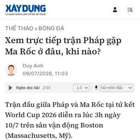
TIN BỘ XÂY DỰNG
THỂ THAO
BÓNG ĐÁ
Xem trực tiếp trận Pháp gặp
Ma Rốc ở đâu, khi nào?
CHUYÊN MỤC
Duy Anh
09/07/2026, 11:03
Mới nhất
Nghe đọc bài
2:54
Thời sự
Trận đấu giữa Pháp và Ma Rốc tại tứ kết
World Cup 2026 diễn ra lúc 3h ngày
Chính trị
Xây dựng
10/7 trên sân vận động Boston
Xã hội
Chỉ đạo điều hành
(Massachusetts, Mỹ).
Giao thông