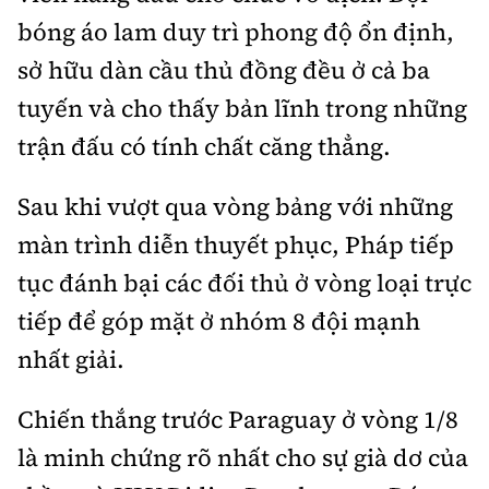
Tổng biên tập:
Nguyễn Thị Hồng Nga
bóng áo lam duy trì phong độ ổn định,
Phó Tổng biên tập:
Nguyễn Sơn Tùng,
sở hữu dàn cầu thủ đồng đều ở cả ba
Nguyễn Đức Thắng, La Đức Hùng
tuyến và cho thấy bản lĩnh trong những
Hotline:
Quảng cáo và Phát hành:
trận đấu có tính chất căng thẳng.
0901 514 799
0915 057 282
Email:
bandoc@baoxaydung.vn
Sau khi vượt qua vòng bảng với những
Cấm sao chép dưới mọi hình thức nếu không có sự
chấp thuận bằng văn bản.
màn trình diễn thuyết phục, Pháp tiếp
tục đánh bại các đối thủ ở vòng loại trực
tiếp để góp mặt ở nhóm 8 đội mạnh
nhất giải.
Thông tin tòa
Chiến thắng trước Paraguay ở vòng 1/8
soạn
là minh chứng rõ nhất cho sự già dơ của