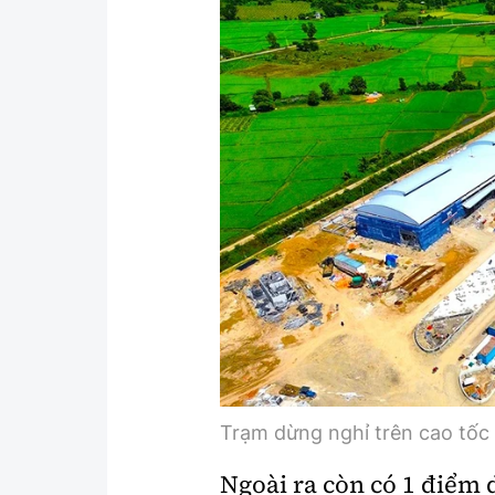
Y tế
Showbiz
Đời sống
Điện ảnh
Lao động - Công đoàn
Âm nhạc
Thế giới
Đi ++
Thời sự Quốc tế
Du lịch
Hồ sơ tài liệu
Khám phá
Thế giới giao thông
Lối sống
Thế giới xây dựng
Ẩm thực
Trạm dừng nghỉ trên cao tốc
Ngoài ra còn có 1 điểm 