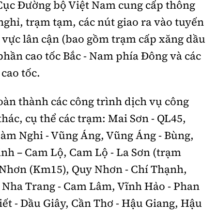
 Cục Đường bộ Việt Nam cung cấp thông
 nghỉ, trạm tạm, các nút giao ra vào tuyến
u vực lân cận (bao gồm trạm cấp xăng dầu
phần cao tốc Bắc - Nam phía Đông và các
 cao tốc.
oàn thành các công trình dịch vụ công
thác, cụ thể các trạm: Mai Sơn - QL45,
Hàm Nghi - Vũng Áng, Vũng Áng - Bùng,
inh – Cam Lộ, Cam Lộ - La Sơn (trạm
 Nhơn (Km15), Quy Nhơn - Chí Thạnh,
 Nha Trang - Cam Lâm, Vĩnh Hảo - Phan
ết - Dầu Giây, Cần Thơ - Hậu Giang, Hậu