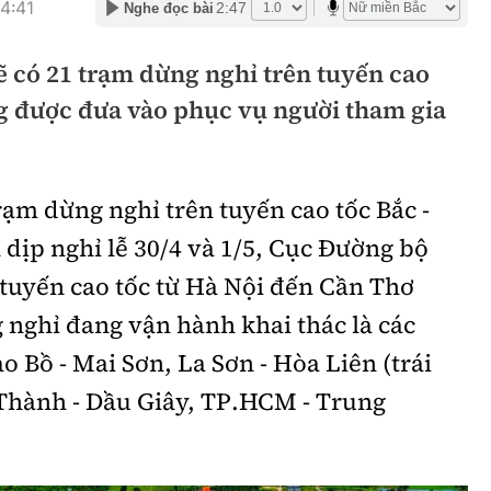
4:41
2:47
Nghe đọc bài
hông
Đường thủy
sẽ có 21 trạm dừng nghỉ trên tuyến cao
h
Hàng hải
g được đưa vào phục vụ người tham gia
ng
Đường sắt đô thị
hông
Nhà thầu
rạm dừng nghỉ trên tuyến cao tốc Bắc -
Mời thầu - Đấu thầu
dịp nghỉ lễ 30/4 và 1/5, Cục Đường bộ
TGT
Thi viết về Ngành
 tuyến cao tốc từ Hà Nội đến Cần Thơ
ao thông
 nghỉ đang vận hành khai thác là các
o Bồ - Mai Sơn, La Sơn - Hòa Liên (trái
Thành - Dầu Giây, TP.HCM - Trung
rí
Thể thao
Công nghệ
Bóng đá
Công nghệ mới