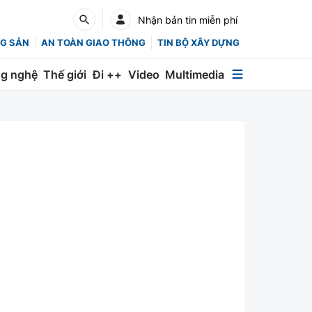
Nhận bản tin miễn phí
G SẢN
AN TOÀN GIAO THÔNG
TIN BỘ XÂY DỰNG
g nghệ
Thế giới
Đi ++
Video
Multimedia
Multimedia
Special
Emagazine
Photo
Infographic
English
Các chuyên trang