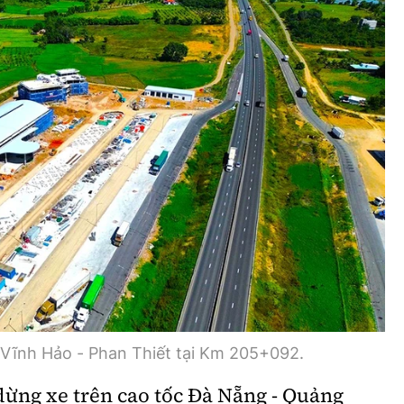
Bình luận
Sản phẩm mới
Hậu trường sao
AI
360 độ thể thao
Tư vấn
Video
Thời sự
Khám phá
Camera giao thông
Câu chuyện giao thông
Lăng kính xây dựng
 Vĩnh Hảo - Phan Thiết tại Km 205+092.
Giải trí - Thể thao
dừng xe trên cao tốc Đà Nẵng - Quảng