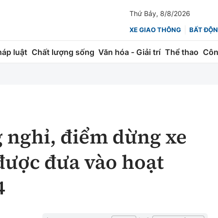
Thứ Bảy, 8/8/2026
XE GIAO THÔNG
BẤT ĐỘN
háp luật
Chất lượng sống
Văn hóa - Giải trí
Thể thao
Côn
Giao thông
Kinh tế
ành
Quản lý
Thị trường
 trúc
Đường bộ
Tài chính
 nghỉ, điểm dừng xe
ng
Hàng không
Chứng khoán
 được đưa vào hoạt
 lượng
Đường sắt
Bảo hiểm
4
Đường sắt tốc độ cao
Doanh nghiệp
Đăng kiểm
xem thêm