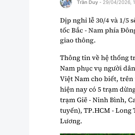
Trần Duy
29/04/2026, 1
-
Pháp luật
An toàn giao t
Dịp nghỉ lễ 30/4 và 1/5 
Thanh tra
Giao thông 24
tốc Bắc - Nam phía Đôn
An ninh hình sự
ATGT địa phươ
giao thông.
Điều tra
Văn hóa giao t
Thông tin về hệ thống t
Pháp đình
Lái xe an toàn
Nam phục vụ người dân 
Hỏi - Đáp
Chung tay vì A
Việt Nam cho biết, trên
Gương sáng gi
hiện nay có 5 trạm dừng
xem thêm
trạm Giẽ - Ninh Bình, Ca
tuyến), TP.HCM - Long 
Chất lượng sống
Văn hóa - Giải T
Lương.
Giáo dục
Văn hóa