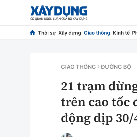
Thời sự
Xây dựng
Giao thông
Kinh tế
P
Thời sự
Xây dựng
Chính trị
Chỉ đạo điều h
GIAO THÔNG
ĐƯỜNG BỘ
Xã hội
Quy hoạch kiến
21 trạm dừng
Chuyện dọc đường
Vật liệu xây dự
trên cao tốc
Cải chính
Giám định chất
động dịp 30/
Quản lý đô thị