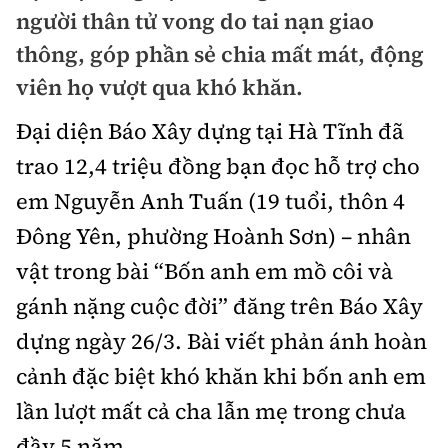
Chuyện dọc đường
người thân tử vong do tai nạn giao
Quy hoạch kiến trúc
Quản lý
Kinh tế
thông, góp phần sẻ chia mất mát, động
Cải chính
Vật liệu xây dựng
viên họ vượt qua khó khăn.
Đường bộ
Thị trường
Pháp luật
Giám định chất lượng
Đại diện Báo Xây dựng tại Hà Tĩnh đã
Hàng không
Tài chính
Thanh tra
trao 12,4 triệu đồng bạn đọc hỗ trợ cho
An toàn giao thông
Quản lý đô thị
Đường sắt
Chứng khoán
em Nguyễn Anh Tuấn (19 tuổi, thôn 4
An ninh hình sự
Giao thông 24h
Chất lượng sống
Đông Yên, phường Hoành Sơn) – nhân
Đăng kiểm
Bảo hiểm
Điều tra
ATGT địa phương
vật trong bài “Bốn anh em mồ côi và
Giáo dục
Văn hóa - Giải Trí
Đường sắt tốc độ cao
Doanh nghiệp
Pháp đình
gánh nặng cuộc đời” đăng trên Báo Xây
Văn hóa giao thông
Y tế
Văn hóa
Đường thủy
dựng ngày 26/3. Bài viết phản ánh hoàn
Thể thao
Hỏi - Đáp
Lái xe an toàn
Đời sống
cảnh đặc biệt khó khăn khi bốn anh em
Showbiz
Hàng hải
Bóng đá
Công nghệ
lần lượt mất cả cha lẫn mẹ trong chưa
Chung tay vì ATGT
Lao động - Công đoàn
Điện ảnh
Đường sắt đô thị
Bình luận
đầy 5 năm.
Công nghệ mới