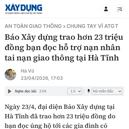
TIN BỘ XÂY DỰNG
AN TOÀN GIAO THÔNG
CHUNG TAY VÌ ATGT
Báo Xây dựng trao hơn 23 triệu
đồng bạn đọc hỗ trợ nạn nhân
tai nạn giao thông tại Hà Tĩnh
CHUYÊN MỤC
Hà Vũ
Mới nhất
23/04/2026, 17:03
Thời sự
Nghe đọc bài
2:04
Chính trị
Ngày 23/4, đại diện Báo Xây dựng tại
Xây dựng
Hà Tĩnh đã trao hơn 23 triệu đồng do
Xã hội
Chỉ đạo điều hành
bạn đọc ủng hộ tới các gia đình có
Giao thông