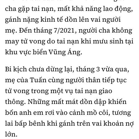
Tổng biên tập:
Nguyễn Thị Hồng Nga
cha gặp tai nạn, mất khả năng lao động,
Phó Tổng biên tập:
Nguyễn Sơn Tùng,
gánh nặng kinh tế dồn lên vai người
Nguyễn Đức Thắng, La Đức Hùng
mẹ. Đến tháng 7/2021, người cha không
Hotline:
Quảng cáo và Phát hành:
may tử vong do tai nạn khi mưu sinh tại
0901 514 799
0915 057 282
khu vực biển Vũng Áng.
Email:
bandoc@baoxaydung.vn
Cấm sao chép dưới mọi hình thức nếu không có sự
Bi kịch chưa dừng lại, tháng 3 vừa qua,
chấp thuận bằng văn bản.
mẹ của Tuấn cùng người thân tiếp tục
tử vong trong một vụ tai nạn giao
thông. Những mất mát dồn dập khiến
bốn anh em rơi vào cảnh mồ côi, tương
Thông tin tòa
soạn
lai bấp bênh khi gánh trên vai khoản nợ
lớn.