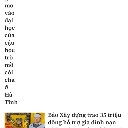
mơ
vào
đại
học
của
cậu
học
trò
mồ
côi
cha
ở
Hà
Tĩnh
Báo Xây dựng trao 35 triệu
đồng hỗ trợ gia đình nạn