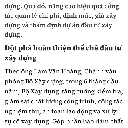
Chuyện dọc đường
dựng. Qua đó, nâng cao hiệu quả công
Quy hoạch kiến trúc
Quản lý
Kinh tế
tác quản lý chi phí, định mức, giá xây
Cải chính
Vật liệu xây dựng
dựng và thẩm định dự án đầu tư xây
Đường bộ
Thị trường
Pháp luật
dựng.
Giám định chất lượng
Hàng không
Tài chính
Thanh tra
Đột phá hoàn thiện thể chế đầu tư
An toàn giao thông
Quản lý đô thị
Đường sắt
Chứng khoán
xây dựng
An ninh hình sự
Giao thông 24h
Chất lượng sống
Đăng kiểm
Bảo hiểm
Theo ông Lâm Văn Hoàng, Chánh văn
Điều tra
ATGT địa phương
Giáo dục
phòng Bộ Xây dựng, trong 6 tháng đầu
Văn hóa - Giải Trí
Đường sắt tốc độ cao
Doanh nghiệp
Pháp đình
Văn hóa giao thông
năm, Bộ Xây dựng tăng cường kiểm tra,
Y tế
Văn hóa
Đường thủy
Thể thao
giám sát chất lượng công trình, công tác
Hỏi - Đáp
Lái xe an toàn
Đời sống
Showbiz
Hàng hải
nghiệm thu, an toàn lao động và xử lý
Bóng đá
Công nghệ
Chung tay vì ATGT
Lao động - Công đoàn
sự cố xây dựng. Góp phần bảo đảm chất
Điện ảnh
Đường sắt đô thị
Bình luận
Công nghệ mới