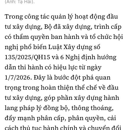
(Ảnh: Tạ Hải).
Tổng biên tập:
Nguyễn Thị Hồng Nga
Phó Tổng biên tập:
Nguyễn Sơn Tùng,
Trong công tác quản lý hoạt động đầu
Nguyễn Đức Thắng, La Đức Hùng
tư xây dựng, Bộ đã xây dựng, trình cấp
Hotline:
Quảng cáo và Phát hành:
có thẩm quyền ban hành và tổ chức hội
0901 514 799
0915 057 282
nghị phổ biến Luật Xây dựng số
Email:
bandoc@baoxaydung.vn
135/2025/QH15 và 6 Nghị định hướng
Cấm sao chép dưới mọi hình thức nếu không có sự
chấp thuận bằng văn bản.
dẫn thi hành có hiệu lực từ ngày
1/7/2026. Đây là bước đột phá quan
trọng trong hoàn thiện thể chế về đầu
tư xây dựng, góp phần xây dựng hành
lang pháp lý đồng bộ, thông thoáng,
Thông tin tòa
soạn
đẩy mạnh phân cấp, phân quyền, cải
cách thủ tục hành chính và chuyển đổi