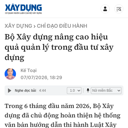
TIN BỘ XÂY DỰNG
XÂY DỰNG
CHỈ ĐẠO ĐIỀU HÀNH
Bộ Xây dựng nâng cao hiệu
quả quản lý trong đầu tư xây
dựng
CHUYÊN MỤC
Kế Toại
Mới nhất
07/07/2026, 18:29
Thời sự
Nghe đọc bài
4:44
Chính trị
Trong 6 tháng đầu năm 2026, Bộ Xây
Xây dựng
dựng đã chủ động hoàn thiện hệ thống
Xã hội
Chỉ đạo điều hành
văn bản hướng dẫn thi hành Luật Xây
Giao thông