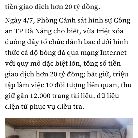
Chuyện dọc đường
tiền giao dịch hơn 20 tỷ đồng.
Quy hoạch kiến trúc
Quản lý
Kinh tế
Ngày 4/7, Phòng Cảnh sát hình sự Công
Cải chính
Vật liệu xây dựng
Đường bộ
Thị trường
an TP Đà Nẵng cho biết, vừa triệt xóa
Pháp luật
Giám định chất lượng
đường dây tổ chức đánh bạc dưới hình
Hàng không
Tài chính
Thanh tra
An toàn giao thông
thức cá độ bóng đá qua mạng Internet
Quản lý đô thị
Đường sắt
Chứng khoán
với quy mô đặc biệt lớn, tổng số tiền
An ninh hình sự
Giao thông 24h
Chất lượng sống
Đăng kiểm
giao dịch hơn 20 tỷ đồng; bắt giữ, triệu
Bảo hiểm
Điều tra
ATGT địa phương
Giáo dục
tập làm việc 10 đối tượng liên quan, thu
Văn hóa - Giải Trí
Đường sắt tốc độ cao
Doanh nghiệp
Pháp đình
giữ gần 12.000 trang tài liệu, dữ liệu
Văn hóa giao thông
Y tế
Văn hóa
Đường thủy
Thể thao
điện tử phục vụ điều tra.
Hỏi - Đáp
Lái xe an toàn
Đời sống
Showbiz
Hàng hải
Bóng đá
Công nghệ
Chung tay vì ATGT
Lao động - Công đoàn
Điện ảnh
Đường sắt đô thị
Bình luận
Công nghệ mới