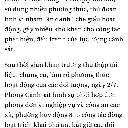
Tổng biên tập:
Nguyễn Thị Hồng Nga
sử dụng nhiều phương thức, thủ đoạn
Phó Tổng biên tập:
Nguyễn Sơn Tùng,
tinh vi nhằm "ẩn danh", che giấu hoạt
Nguyễn Đức Thắng, La Đức Hùng
động, gây nhiều khó khăn cho công tác
Hotline:
Quảng cáo và Phát hành:
phát hiện, đấu tranh của lực lượng cảnh
0901 514 799
0915 057 282
sát.
Email:
bandoc@baoxaydung.vn
Cấm sao chép dưới mọi hình thức nếu không có sự
Sau thời gian khẩn trương thu thập tài
chấp thuận bằng văn bản.
liệu, chứng cứ, làm rõ phương thức
hoạt động của các đối tượng, ngày 2/7,
Phòng Cảnh sát hình sự phối hợp đơn
phòng đơn vị nghiệp vụ và công an các
Thông tin tòa
soạn
xã, phường huy động 8 tổ công tác đồng
loạt triển khai phá án, bắt giữ các đối