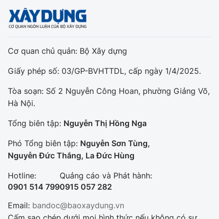
Cơ quan chủ quản: Bộ Xây dựng
Giấy phép số: 03/GP-BVHTTDL, cấp ngày 1/4/2025.
Tòa soạn: Số 2 Nguyễn Công Hoan, phường Giảng Võ,
Hà Nội.
Tổng biên tập:
Nguyễn Thị Hồng Nga
Phó Tổng biên tập:
Nguyễn Sơn Tùng,
Nguyễn Đức Thắng, La Đức Hùng
Hotline:
Quảng cáo và Phát hành:
0901 514 799
0915 057 282
Email:
bandoc@baoxaydung.vn
Cấm sao chép dưới mọi hình thức nếu không có sự