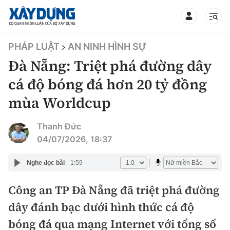
TIN BỘ XÂY DỰNG
PHÁP LUẬT
AN NINH HÌNH SỰ
Đà Nẵng: Triệt phá đường dây
cá độ bóng đá hơn 20 tỷ đồng
mùa Worldcup
CHUYÊN MỤC
Thanh Đức
Mới nhất
04/07/2026, 18:37
Thời sự
Nghe đọc bài
1:59
Chính trị
Công an TP Đà Nẵng đã triệt phá đường
Xây dựng
dây đánh bạc dưới hình thức cá độ
Xã hội
Chỉ đạo điều hành
bóng đá qua mạng Internet với tổng số
Giao thông