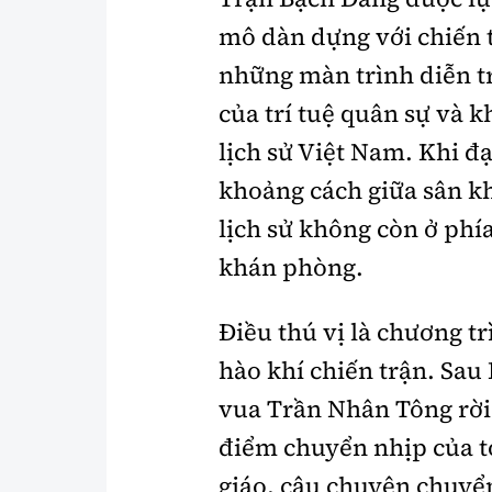
mô dàn dựng với chiến 
những màn trình diễn t
của trí tuệ quân sự và k
lịch sử Việt Nam. Khi đạ
khoảng cách giữa sân k
lịch sử không còn ở phí
khán phòng.
Điều thú vị là chương t
hào khí chiến trận. Sau
vua Trần Nhân Tông rời
điểm chuyển nhịp của t
giáo, câu chuyện chuyể