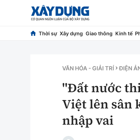
Thời sự
Xây dựng
Giao thông
Kinh tế
P
Thời sự
Xây dựng
Chính trị
Chỉ đạo điều h
VĂN HÓA - GIẢI TRÍ
ĐIỆN Ả
Xã hội
Quy hoạch kiến
"Đất nước th
Chuyện dọc đường
Vật liệu xây dự
Việt lên sân
Cải chính
Giám định chất
nhập vai
Quản lý đô thị