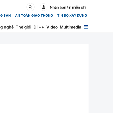
Nhận bản tin miễn phí
NG SẢN
AN TOÀN GIAO THÔNG
TIN BỘ XÂY DỰNG
g nghệ
Thế giới
Đi ++
Video
Multimedia
Multimedia
Special
Emagazine
Photo
Infographic
English
Các chuyên trang