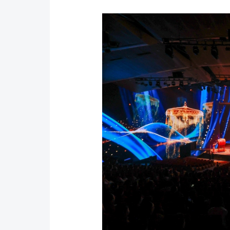
Y tế
Showbiz
Đời sống
Điện ảnh
Lao động - Công đoàn
Âm nhạc
Thế giới
Đi ++
Thời sự Quốc tế
Du lịch
Hồ sơ tài liệu
Khám phá
Thế giới giao thông
Lối sống
Thế giới xây dựng
Ẩm thực