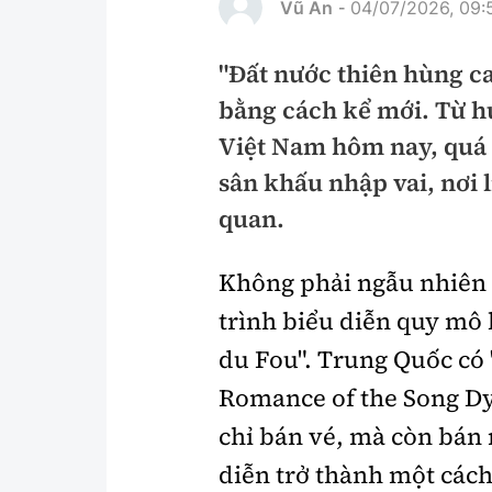
Vũ An
04/07/2026, 09:
-
Pháp luật
An toàn giao t
"Đất nước thiên hùng ca
Thanh tra
Giao thông 24
bằng cách kể mới. Từ h
An ninh hình sự
ATGT địa phươ
Việt Nam hôm nay, quá
Điều tra
Văn hóa giao t
sân khấu nhập vai, nơi
quan.
Pháp đình
Lái xe an toàn
Hỏi - Đáp
Chung tay vì A
Không phải ngẫu nhiên 
Gương sáng gi
trình biểu diễn quy mô 
xem thêm
du Fou". Trung Quốc có 
Romance of the Song Dy
Chất lượng sống
Văn hóa - Giải T
chỉ bán vé, mà còn bán
diễn trở thành một các
Giáo dục
Văn hóa