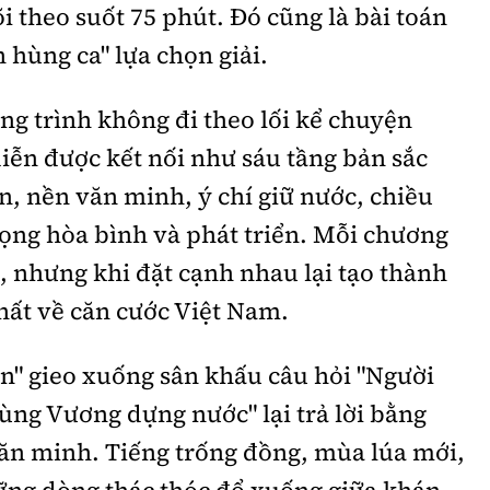
theo suốt 75 phút. Đó cũng là bài toán
 hùng ca" lựa chọn giải.
ng trình không đi theo lối kể chuyện
iễn được kết nối như sáu tầng bản sắc
ồn, nền văn minh, ý chí giữ nước, chiều
ọng hòa bình và phát triển. Mỗi chương
sử, nhưng khi đặt cạnh nhau lại tạo thành
hất về căn cước Việt Nam.
n" gieo xuống sân khấu câu hỏi "Người
Hùng Vương dựng nước" lại trả lời bằng
ăn minh. Tiếng trống đồng, mùa lúa mới,
ững dòng thác thóc đổ xuống giữa khán