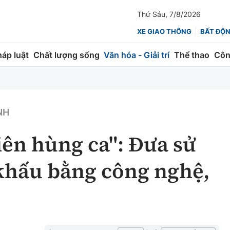
Thứ Sáu, 7/8/2026
XE GIAO THÔNG
BẤT ĐỘ
háp luật
Chất lượng sống
Văn hóa - Giải trí
Thể thao
Côn
Giao thông
Kinh tế
ành
Quản lý
Thị trường
NH
 trúc
Đường bộ
Tài chính
iên hùng ca": Đưa sử
ng
Hàng không
Chứng khoán
 khấu bằng công nghệ,
 lượng
Đường sắt
Bảo hiểm
Đường sắt tốc độ cao
Doanh nghiệp
Đăng kiểm
xem thêm