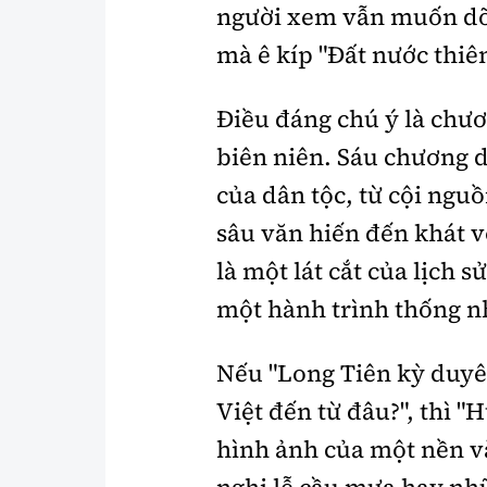
người xem vẫn muốn dõi 
mà ê kíp "Đất nước thiên
Điều đáng chú ý là chươ
biên niên. Sáu chương d
của dân tộc, từ cội ngu
sâu văn hiến đến khát v
là một lát cắt của lịch 
một hành trình thống n
Nếu "Long Tiên kỳ duyê
Việt đến từ đâu?", thì "
hình ảnh của một nền v
nghi lễ cầu mưa hay nh