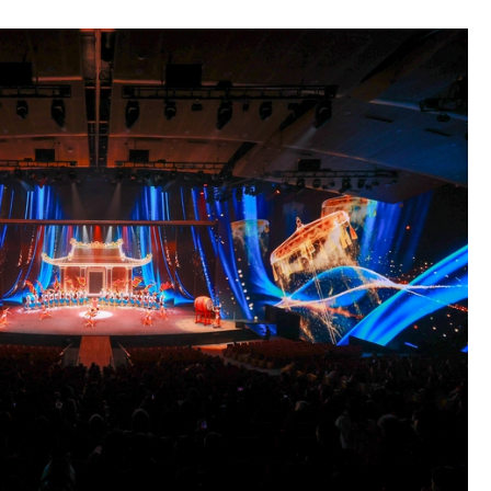
Bình luận
Sản phẩm mới
Hậu trường sao
AI
360 độ thể thao
Tư vấn
Video
Thời sự
Khám phá
Camera giao thông
Câu chuyện giao thông
Lăng kính xây dựng
Giải trí - Thể thao