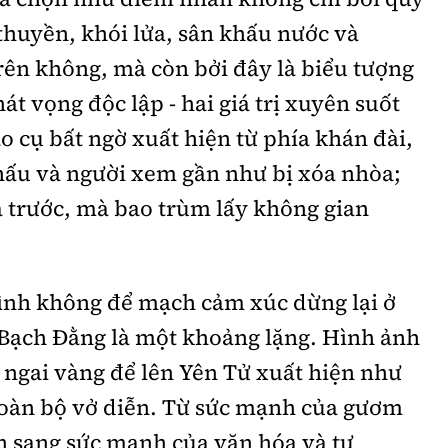
thuyền, khói lửa, sân khấu nước và
rên không, mà còn bởi đây là biểu tượng
hát vọng độc lập - hai giá trị xuyên suốt
o cụ bất ngờ xuất hiện từ phía khán đài,
hấu và người xem gần như bị xóa nhòa;
a trước, mà bao trùm lấy không gian
rình không để mạch cảm xúc dừng lại ở
 Bạch Đằng là một khoảng lặng. Hình ảnh
 ngai vàng để lên Yên Tử xuất hiện như
oàn bộ vở diễn. Từ sức mạnh của gươm
n sang sức mạnh của văn hóa và tư