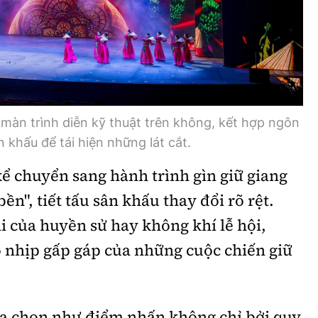
 màn trình diễn kỹ thuật trên không, kết hợp ngôn
 khấu để tái hiện những lát cắt.
ể chuyển sang hành trình gìn giữ giang
ền", tiết tấu sân khấu thay đổi rõ rệt.
 của huyền sử hay không khí lễ hội,
 nhịp gấp gáp của những cuộc chiến giữ
a chọn như điểm nhấn không chỉ bởi quy