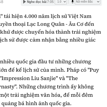
58
7:05
Nghe đọc bài
hông
Đường thủy
" tái hiện 4.000 năm lịch sử Việt Nam
h
Hàng hải
uyền thoại Lạc Long Quân - Âu Cơ đến
ng
Đường sắt đô thị
 khứ được chuyển hóa thành trải nghiệm
hông
Nhà thầu
 lịch sử được cảm nhận bằng nhiều giác
Mời thầu - Đấu thầu
TGT
Thi viết về Ngành
nhiều quốc gia đầu tư những chương
ao thông
lớn để kể lịch sử của mình. Pháp có "Puy
"Impression Liu Sanjie" và "The
nasty". Những chương trình ấy không
rí
Thể thao
Công nghệ
 một trải nghiệm văn hóa, để mỗi đêm
h quảng bá hình ảnh quốc gia.
Bóng đá
Công nghệ mới