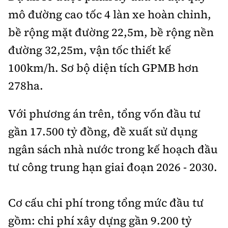
Tổng biên tập:
Nguyễn Thị Hồng Nga
mô đường cao tốc 4 làn xe hoàn chỉnh,
Phó Tổng biên tập:
Nguyễn Sơn Tùng,
bề rộng mặt đường 22,5m, bề rộng nền
Nguyễn Đức Thắng, La Đức Hùng
đường 32,25m, vận tốc thiết kế
Hotline:
Quảng cáo và Phát hành:
100km/h. Sơ bộ diện tích GPMB hơn
0901 514 799
0915 057 282
278ha.
Email:
bandoc@baoxaydung.vn
Cấm sao chép dưới mọi hình thức nếu không có sự
Với phương án trên, tổng vốn đầu tư
chấp thuận bằng văn bản.
gần 17.500 tỷ đồng, đề xuất sử dụng
ngân sách nhà nước trong kế hoạch đầu
tư công trung hạn giai đoạn 2026 - 2030.
Thông tin tòa
soạn
Cơ cấu chi phí trong tổng mức đầu tư
gồm: chi phí xây dựng gần 9.200 tỷ