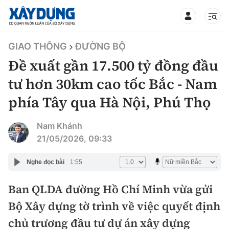
TIN BỘ XÂY DỰNG
GIAO THÔNG
ĐƯỜNG BỘ
Đề xuất gần 17.500 tỷ đồng đầu
tư hơn 30km cao tốc Bắc - Nam
phía Tây qua Hà Nội, Phú Thọ
CHUYÊN MỤC
Nam Khánh
Mới nhất
21/05/2026, 09:33
Thời sự
Nghe đọc bài
1:55
Chính trị
Ban QLDA đường Hồ Chí Minh vừa gửi
Xây dựng
Bộ Xây dựng tờ trình về việc quyết định
Xã hội
Chỉ đạo điều hành
chủ trương đầu tư dự án xây dựng
Giao thông