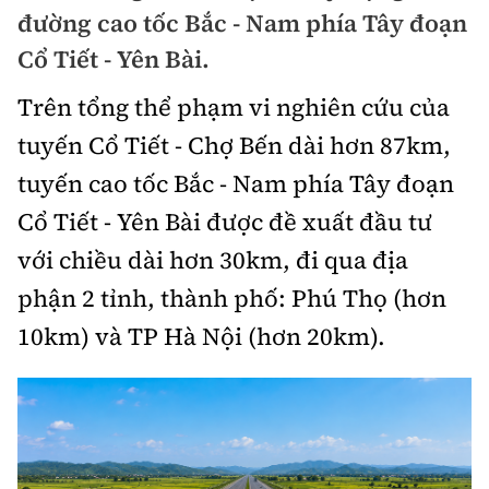
Chuyện dọc đường
đường cao tốc Bắc - Nam phía Tây đoạn
Quy hoạch kiến trúc
Quản lý
Kinh tế
Cổ Tiết - Yên Bài.
Cải chính
Vật liệu xây dựng
Đường bộ
Thị trường
Trên tổng thể phạm vi nghiên cứu của
Pháp luật
Giám định chất lượng
tuyến Cổ Tiết - Chợ Bến dài hơn 87km,
Hàng không
Tài chính
Thanh tra
An toàn giao thông
tuyến cao tốc Bắc - Nam phía Tây đoạn
Quản lý đô thị
Đường sắt
Chứng khoán
Cổ Tiết - Yên Bài được đề xuất đầu tư
An ninh hình sự
Giao thông 24h
Chất lượng sống
Đăng kiểm
với chiều dài hơn 30km, đi qua địa
Bảo hiểm
Điều tra
ATGT địa phương
phận 2 tỉnh, thành phố: Phú Thọ (hơn
Giáo dục
Văn hóa - Giải Trí
Đường sắt tốc độ cao
Doanh nghiệp
Pháp đình
10km) và TP Hà Nội (hơn 20km).
Văn hóa giao thông
Y tế
Văn hóa
Đường thủy
Thể thao
Hỏi - Đáp
Lái xe an toàn
Đời sống
Showbiz
Hàng hải
Bóng đá
Công nghệ
Chung tay vì ATGT
Lao động - Công đoàn
Điện ảnh
Đường sắt đô thị
Bình luận
Công nghệ mới