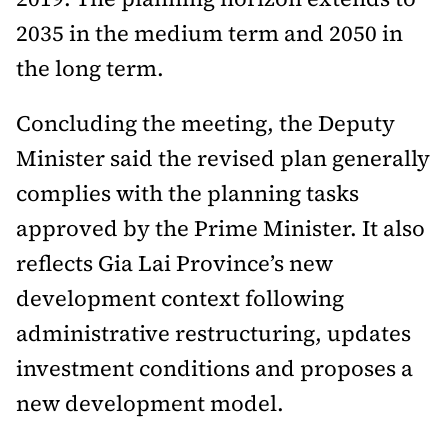
Tổng biên tập:
Nguyễn Thị Hồng Nga
2035 in the medium term and 2050 in
Phó Tổng biên tập:
Nguyễn Sơn Tùng,
the long term.
Nguyễn Đức Thắng, La Đức Hùng
Hotline:
Quảng cáo và Phát hành:
Concluding the meeting, the Deputy
0901 514 799
0915 057 282
Minister said the revised plan generally
Email:
bandoc@baoxaydung.vn
complies with the planning tasks
Cấm sao chép dưới mọi hình thức nếu không có sự
approved by the Prime Minister. It also
chấp thuận bằng văn bản.
reflects Gia Lai Province’s new
development context following
administrative restructuring, updates
investment conditions and proposes a
Thông tin tòa
soạn
new development model.