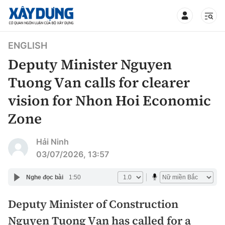
TIN BỘ XÂY DỰNG
ENGLISH
Deputy Minister Nguyen
Tuong Van calls for clearer
vision for Nhon Hoi Economic
CHUYÊN MỤC
Zone
Mới nhất
Hải Ninh
03/07/2026, 13:57
Thời sự
Nghe đọc bài
1:50
Chính trị
Xây dựng
Deputy Minister of Construction
Xã hội
Chỉ đạo điều hành
Giao thông
Nguyen Tuong Van has called for a