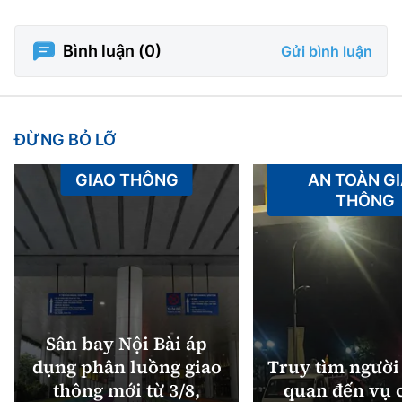
Bình luận (
0
)
Gửi bình luận
ĐỪNG BỎ LỠ
GIAO THÔNG
AN TOÀN G
THÔNG
Sân bay Nội Bài áp
dụng phân luồng giao
Truy tìm người 
thông mới từ 3/8,
quan đến vụ c