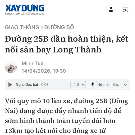
TIN BỘ XÂY DỰNG
GIAO THÔNG
ĐƯỜNG BỘ
Đường 25B dần hoàn thiện, kết
nối sân bay Long Thành
CHUYÊN MỤC
Minh Tuệ
14/04/2026, 19:30
Mới nhất
Nghe đọc bài
0:03
Thời sự
Với quy mô 10 làn xe, đường 25B (Đồng
Nai) đang được đẩy nhanh tiến độ để
Chính trị
Xây dựng
sớm hình thành toàn tuyến dài hơn
Xã hội
Chỉ đạo điều hành
13km tạo kết nối cho dòng xe từ
Giao thông