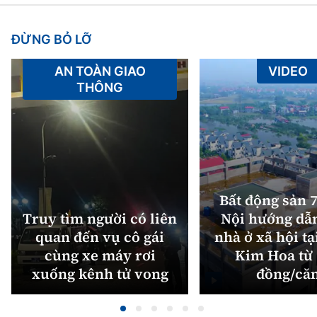
ĐỪNG BỎ LỠ
AN TOÀN GIAO
VIDEO
THÔNG
Bất động sản 7
Truy tìm người có liên
Nội hướng dẫ
quan đến vụ cô gái
nhà ở xã hội tạ
cùng xe máy rơi
Kim Hoa từ 
xuống kênh tử vong
đồng/că