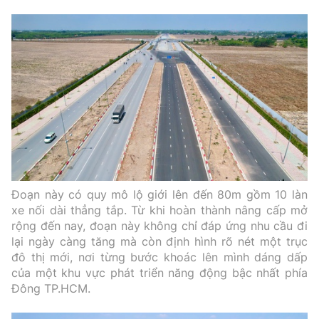
Tổng biên tập:
Nguyễn Thị Hồng Nga
Phó Tổng biên tập:
Nguyễn Sơn Tùng,
Nguyễn Đức Thắng, La Đức Hùng
Hotline:
Quảng cáo và Phát hành:
0901 514 799
0915 057 282
Email:
bandoc@baoxaydung.vn
Cấm sao chép dưới mọi hình thức nếu không có sự
chấp thuận bằng văn bản.
Đoạn này có quy mô lộ giới lên đến 80m gồm 10 làn
xe nối dài thẳng tắp. Từ khi hoàn thành nâng cấp mở
rộng đến nay, đoạn này không chỉ đáp ứng nhu cầu đi
lại ngày càng tăng mà còn định hình rõ nét một trục
đô thị mới, nơi từng bước khoác lên mình dáng dấp
Thông tin tòa
của một khu vực phát triển năng động bậc nhất phía
soạn
Đông TP.HCM.