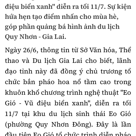
Chuyện dọc đường
điệu biển xanh" diễn ra tối 11/7. Sự kiện
Quy hoạch kiến trúc
Quản lý
Kinh tế
hứa hẹn tạo điểm nhấn cho mùa hè,
Cải chính
Vật liệu xây dựng
góp phần quảng bá hình ảnh du lịch
Đường bộ
Thị trường
Pháp luật
Quy Nhơn - Gia Lai.
Giám định chất lượng
Hàng không
Tài chính
Thanh tra
Ngày 26/6, thông tin từ Sở Văn hóa, Thể
An toàn giao thông
Quản lý đô thị
Đường sắt
Chứng khoán
thao và Du lịch Gia Lai cho biết, lãnh
An ninh hình sự
Giao thông 24h
Chất lượng sống
đạo tỉnh này đã đồng ý chủ trương tổ
Đăng kiểm
Bảo hiểm
Điều tra
ATGT địa phương
chức bắn pháo hoa nổ tầm cao trong
Giáo dục
Văn hóa - Giải Trí
Đường sắt tốc độ cao
Doanh nghiệp
khuôn khổ chương trình nghệ thuật "Eo
Pháp đình
Văn hóa giao thông
Y tế
Văn hóa
Đường thủy
Gió - Vũ điệu biển xanh", diễn ra tối
Thể thao
Hỏi - Đáp
Lái xe an toàn
Đời sống
11/7 tại khu du lịch sinh thái Eo Gió
Showbiz
Hàng hải
Bóng đá
Công nghệ
(phường Quy Nhơn Đông). Đây là lần
Chung tay vì ATGT
Lao động - Công đoàn
Điện ảnh
Đường sắt đô thị
Bình luận
đầu tiên Eo Gió tổ chức trình diễn pháo
Công nghệ mới