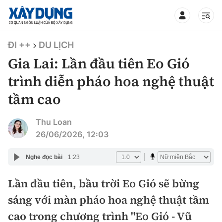
TIN BỘ XÂY DỰNG
ĐI ++
DU LỊCH
Gia Lai: Lần đầu tiên Eo Gió
trình diễn pháo hoa nghệ thuật
tầm cao
CHUYÊN MỤC
Thu Loan
Mới nhất
26/06/2026, 12:03
Thời sự
Nghe đọc bài
1:23
Chính trị
Lần đầu tiên, bầu trời Eo Gió sẽ bừng
Xây dựng
sáng với màn pháo hoa nghệ thuật tầm
Xã hội
Chỉ đạo điều hành
cao trong chương trình "Eo Gió - Vũ
Giao thông