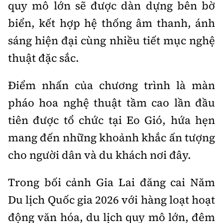
quy mô lớn sẽ được dàn dựng bên bờ
Tổng biên tập:
Nguyễn Thị Hồng Nga
biển, kết hợp hệ thống âm thanh, ánh
Phó Tổng biên tập:
Nguyễn Sơn Tùng,
Nguyễn Đức Thắng, La Đức Hùng
sáng hiện đại cùng nhiều tiết mục nghệ
thuật đặc sắc.
Hotline:
Quảng cáo và Phát hành:
0901 514 799
0915 057 282
Điểm nhấn của chương trình là màn
Email:
bandoc@baoxaydung.vn
Cấm sao chép dưới mọi hình thức nếu không có sự
pháo hoa nghệ thuật tầm cao lần đầu
chấp thuận bằng văn bản.
tiên được tổ chức tại Eo Gió, hứa hẹn
mang đến những khoảnh khắc ấn tượng
cho người dân và du khách nơi đây.
Trong bối cảnh Gia Lai đăng cai Năm
Thông tin tòa
soạn
Du lịch Quốc gia 2026 với hàng loạt hoạt
động văn hóa, du lịch quy mô lớn, đêm