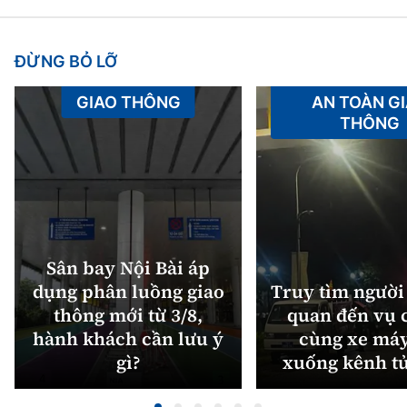
ĐỪNG BỎ LỠ
GIAO THÔNG
AN TOÀN G
THÔNG
Sân bay Nội Bài áp
dụng phân luồng giao
Truy tìm người 
thông mới từ 3/8,
quan đến vụ c
hành khách cần lưu ý
cùng xe máy
gì?
xuống kênh t