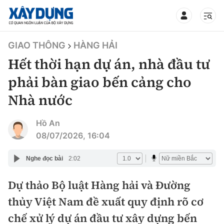
TIN BỘ XÂY DỰNG
GIAO THÔNG
HÀNG HẢI
Hết thời hạn dự án, nhà đầu tư
phải bàn giao bến cảng cho
Nhà nước
CHUYÊN MỤC
Hồ An
Mới nhất
08/07/2026, 16:04
Thời sự
Nghe đọc bài
2:02
Chính trị
Dự thảo Bộ luật Hàng hải và Đường
Xây dựng
thủy Việt Nam đề xuất quy định rõ cơ
Xã hội
Chỉ đạo điều hành
chế xử lý dự án đầu tư xây dựng bến
Giao thông