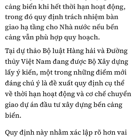
Chuyện dọc đường
cảng biển khi hết thời hạn hoạt động,
Quy hoạch kiến trúc
Quản lý
Kinh tế
trong đó quy định trách nhiệm bàn
Cải chính
Vật liệu xây dựng
giao hạ tầng cho Nhà nước nếu bến
Đường bộ
Thị trường
Pháp luật
cảng vẫn phù hợp quy hoạch.
Giám định chất lượng
Hàng không
Tài chính
Thanh tra
Tại dự thảo Bộ luật Hàng hải và Đường
An toàn giao thông
Quản lý đô thị
Đường sắt
Chứng khoán
thủy Việt Nam đang được Bộ Xây dựng
An ninh hình sự
Giao thông 24h
Chất lượng sống
lấy ý kiến, một trong những điểm mới
Đăng kiểm
Bảo hiểm
Điều tra
ATGT địa phương
đáng chú ý là đề xuất quy định cụ thể
Giáo dục
Văn hóa - Giải Trí
Đường sắt tốc độ cao
Doanh nghiệp
về thời hạn hoạt động và cơ chế chuyển
Pháp đình
Văn hóa giao thông
Y tế
Văn hóa
Đường thủy
giao dự án đầu tư xây dựng bến cảng
Thể thao
Hỏi - Đáp
Lái xe an toàn
Đời sống
biển.
Showbiz
Hàng hải
Bóng đá
Công nghệ
Chung tay vì ATGT
Lao động - Công đoàn
Quy định này nhằm xác lập rõ hơn vai
Điện ảnh
Đường sắt đô thị
Bình luận
Công nghệ mới