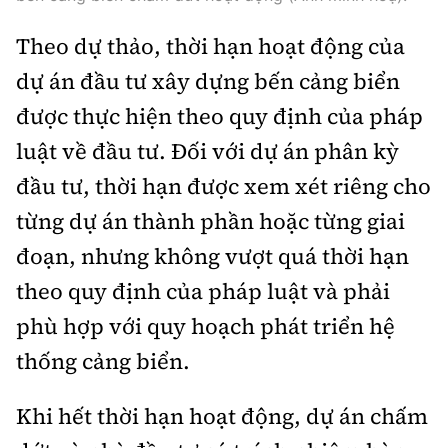
Tổng biên tập:
Nguyễn Thị Hồng Nga
Theo dự thảo, thời hạn hoạt động của
Phó Tổng biên tập:
Nguyễn Sơn Tùng,
Nguyễn Đức Thắng, La Đức Hùng
dự án đầu tư xây dựng bến cảng biển
được thực hiện theo quy định của pháp
Hotline:
Quảng cáo và Phát hành:
0901 514 799
0915 057 282
luật về đầu tư. Đối với dự án phân kỳ
Email:
bandoc@baoxaydung.vn
đầu tư, thời hạn được xem xét riêng cho
Cấm sao chép dưới mọi hình thức nếu không có sự
từng dự án thành phần hoặc từng giai
chấp thuận bằng văn bản.
đoạn, nhưng không vượt quá thời hạn
theo quy định của pháp luật và phải
phù hợp với quy hoạch phát triển hệ
thống cảng biển.
Thông tin tòa
soạn
Khi hết thời hạn hoạt động, dự án chấm