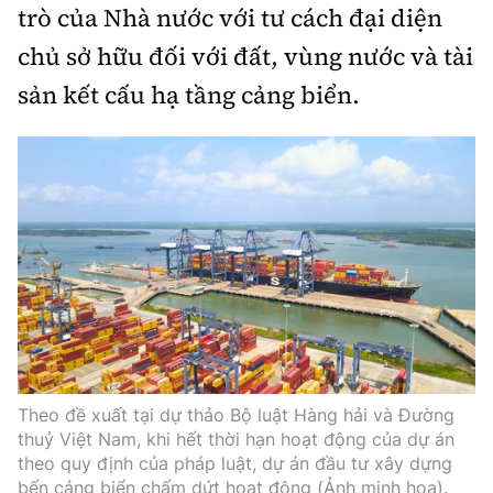
Thế giới
trò của Nhà nước với tư cách đại diện
Gương sáng giao thông
Âm nhạc
Nhà thầu
Hậu trường sao
chủ sở hữu đối với đất, vùng nước và tài
Sản phẩm mới
Thời sự Quốc tế
Đi ++
sản kết cấu hạ tầng cảng biển.
Mời thầu - Đấu thầu
360 độ thể thao
Tư vấn
Hồ sơ tài liệu
Du lịch
Video
Thi viết về GTVT
Thế giới giao thông
Khám phá
Thời sự
Thế giới xây dựng
Lối sống
Khám phá
Ẩm thực
Camera giao thông
Cơ quan chủ quản: Bộ Xây dựng
Câu chuyện giao thông
Giấy phép số: 03/GP-BVHTTDL, cấp ngày 1/4/2025.
Giải trí - Thể thao
Theo đề xuất tại dự thảo Bộ luật Hàng hải và Đường
Tòa soạn: Số 2 Nguyễn Công Hoan, phường Giảng Võ,
thuỷ Việt Nam, khi hết thời hạn hoạt động của dự án
Hà Nội.
theo quy định của pháp luật, dự án đầu tư xây dựng
bến cảng biển chấm dứt hoạt động (Ảnh minh hoạ).