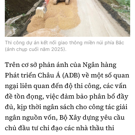
Thế giới
Gương sáng giao thông
Âm nhạc
Nhà thầu
Hậu trường sao
Sản phẩm mới
Thời sự Quốc tế
Đi ++
Mời thầu - Đấu thầu
360 độ thể thao
Tư vấn
Hồ sơ tài liệu
Du lịch
Video
Thi viết về GTVT
Thi công dự án kết nối giao thông miền núi phía Bắc
Thế giới giao thông
(ảnh chụp cuối năm 2025).
Khám phá
Thời sự
Thế giới xây dựng
Trên cơ sở phản ánh của Ngân hàng
Lối sống
Khám phá
Phát triển Châu Á (ADB) về một số quan
Ẩm thực
Camera giao thông
ngại liên quan đến độ thi công, các vấn
Cơ quan chủ quản: Bộ Xây dựng
đề tồn đọng, việc đảm bảo phân bổ đầy
Câu chuyện giao thông
Giấy phép số: 03/GP-BVHTTDL, cấp ngày 1/4/2025.
đủ, kịp thời ngân sách cho công tác giải
Giải trí - Thể thao
ngân nguồn vốn, Bộ Xây dựng yêu cầu
Tòa soạn: Số 2 Nguyễn Công Hoan, phường Giảng Võ,
Hà Nội.
chủ đầu tư chỉ đạo các nhà thầu thi