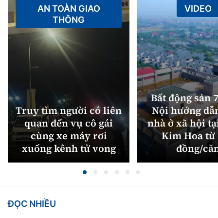
AN TOÀN GIAO
VIDEO
THÔNG
Bất động sản 7
Truy tìm người có liên
Nội hướng dẫ
quan đến vụ cô gái
nhà ở xã hội tạ
cùng xe máy rơi
Kim Hoa từ 
xuống kênh tử vong
đồng/că
ĐỌC NHIỀU