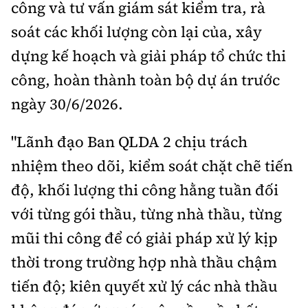
công và tư vấn giám sát kiểm tra, rà
Tổng biên tập:
Nguyễn Thị Hồng Nga
soát các khối lượng còn lại của, xây
Phó Tổng biên tập:
Nguyễn Sơn Tùng,
Nguyễn Đức Thắng, La Đức Hùng
dựng kế hoạch và giải pháp tổ chức thi
công, hoàn thành toàn bộ dự án trước
Hotline:
Quảng cáo và Phát hành:
0901 514 799
0915 057 282
ngày 30/6/2026.
Email:
bandoc@baoxaydung.vn
Cấm sao chép dưới mọi hình thức nếu không có sự
"Lãnh đạo Ban QLDA 2 chịu trách
chấp thuận bằng văn bản.
nhiệm theo dõi, kiểm soát chặt chẽ tiến
độ, khối lượng thi công hằng tuần đối
với từng gói thầu, từng nhà thầu, từng
mũi thi công để có giải pháp xử lý kịp
Thông tin tòa
thời trong trường hợp nhà thầu chậm
soạn
tiến độ; kiên quyết xử lý các nhà thầu