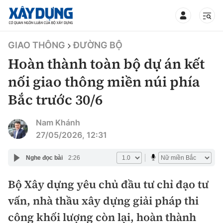
TIN BỘ XÂY DỰNG
GIAO THÔNG
ĐƯỜNG BỘ
Hoàn thành toàn bộ dự án kết
nối giao thông miền núi phía
Bắc trước 30/6
CHUYÊN MỤC
Nam Khánh
Mới nhất
27/05/2026, 12:31
Thời sự
Nghe đọc bài
2:26
Chính trị
Bộ Xây dựng yêu chủ đầu tư chỉ đạo tư
Xây dựng
vấn, nhà thầu xây dựng giải pháp thi
Xã hội
Chỉ đạo điều hành
công khối lượng còn lại, hoàn thành
Giao thông