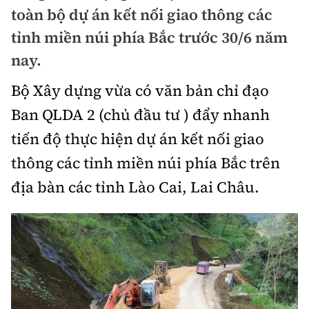
Chuyện dọc đường
toàn bộ dự án kết nối giao thông các
Quy hoạch kiến trúc
Quản lý
Kinh tế
tỉnh miền núi phía Bắc trước 30/6 năm
Cải chính
Vật liệu xây dựng
nay.
Đường bộ
Thị trường
Pháp luật
Giám định chất lượng
Bộ Xây dựng vừa có văn bản chỉ đạo
Hàng không
Tài chính
Thanh tra
Ban QLDA 2 (chủ đầu tư ) đẩy nhanh
An toàn giao thông
Quản lý đô thị
Đường sắt
Chứng khoán
tiến độ thực hiện dự án kết nối giao
An ninh hình sự
Giao thông 24h
Chất lượng sống
thông các tỉnh miền núi phía Bắc trên
Đăng kiểm
Bảo hiểm
Điều tra
ATGT địa phương
địa bàn các tỉnh Lào Cai, Lai Châu.
Giáo dục
Văn hóa - Giải Trí
Đường sắt tốc độ cao
Doanh nghiệp
Pháp đình
Văn hóa giao thông
Y tế
Văn hóa
Đường thủy
Thể thao
Hỏi - Đáp
Lái xe an toàn
Đời sống
Showbiz
Hàng hải
Bóng đá
Công nghệ
Chung tay vì ATGT
Lao động - Công đoàn
Điện ảnh
Đường sắt đô thị
Bình luận
Công nghệ mới